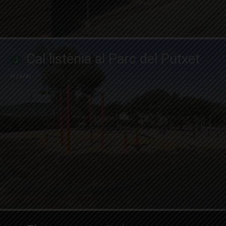
Cal·listènia al Parc del Putxet
El Jardí