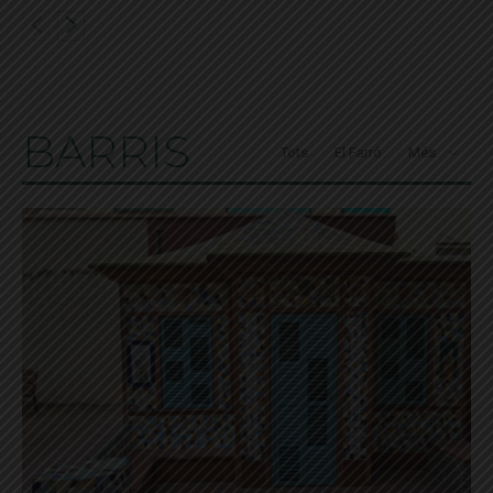
BARRIS
Tots
El Farró
Més