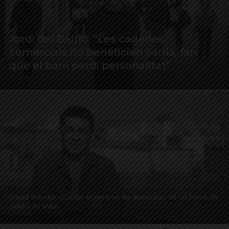
Jordi del Barrio: “Les cadenes
comercials no beneficien Sarrià, fan
que el barri perdi personalitat”
David Bondia: «Cuidar el verd no és decoratiu, és un tema de
salut i de vida»