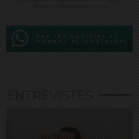
climatització s'allargaran una setmana
REP LES NOTÍCIES AL
MOMENT AL WHATSAPP!
ENTREVISTES