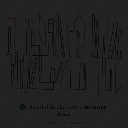
Des del doble fons d’un armari
El Jardí
El relat d'Elsa Corominas