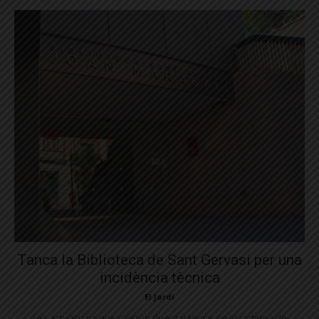
Tanca la Biblioteca de Sant Gervasi per una
incidència tècnica
El Jardí
Les actuacions que s'estan duent a terme en el sistema de