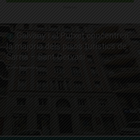
Publicitat
Galvany i el Putxet concentren
la majoria dels pisos turístics de
Sarrià – Sant Gervasi
Carme Rocamora