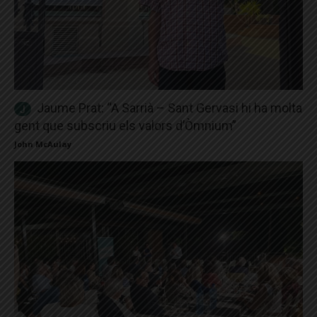
Jaume Prat: “A Sarrià – Sant Gervasi hi ha molta
gent que subscriu els valors d’Òmnium”
John McAulay