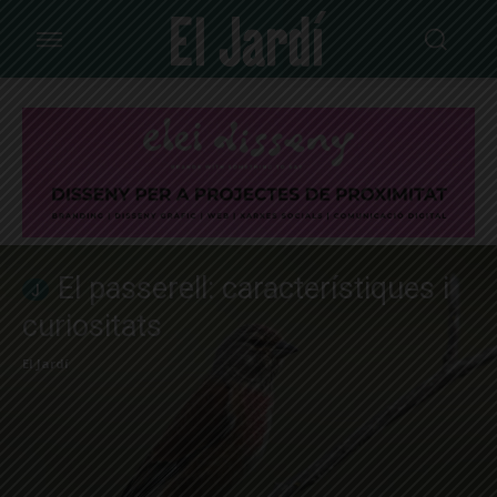
El passerell: característiques i
curiositats
El Jardí