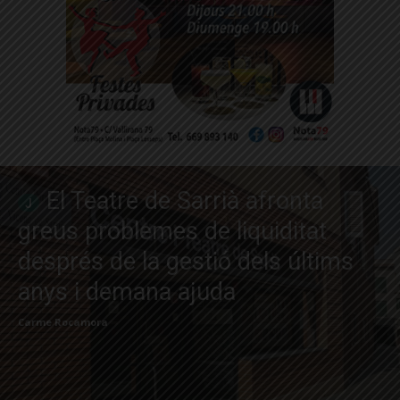
El Teatre de Sarrià afronta
greus problemes de liquiditat
després de la gestió dels últims
anys i demana ajuda
Carme Rocamora