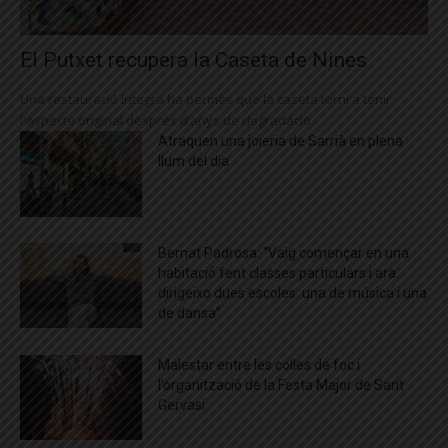
El Putxet recupera la Caseta de Nines
Una restauració íntegra ha permès que la caseta torni a tenir
l'aspecte original després d’anys de degradació
Atraquen una joieria de Sarrià en plena
llum del dia
Bernat Padrosa: “Vaig començar en una
habitació fent classes particulars i ara
dirigeixo dues escoles: una de música i una
de dansa”
Malestar entre les colles de foc i
l’organització de la Festa Major de Sant
Gervasi