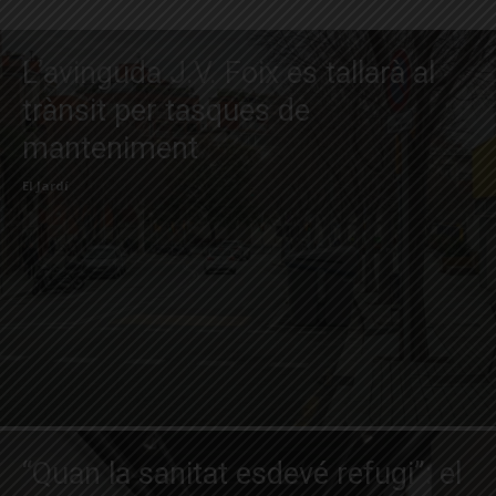
L’avinguda J.V. Foix es tallarà al
trànsit per tasques de
manteniment
El Jardí
“Quan la sanitat esdevé refugi”: el