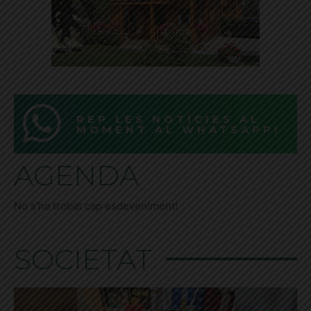
REP LES NOTÍCIES AL
MOMENT AL WHATSAPP!
AGENDA
No s'ha trobat cap esdeveniment!
SOCIETAT