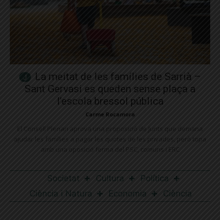
La meitat de les famílies de Sarrià –
Sant Gervasi es queden sense plaça a
l’escola bressol pública
Carme Rocamora
El Consell Plenari aprova una proposició de Junts que demana
ajudar les famílies a pagar les quotes de les privades, però topa
amb una oposició ferma del PSC, comuns i ERC
Societat
Cultura
Política
Ciència i Natura
Economia
Ciència