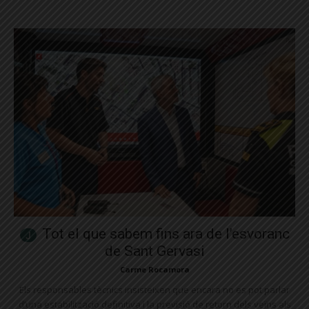
Tot el que sabem fins ara de l’esvoranc
de Sant Gervasi
Carme Rocamora
Els responsables tècnics insisteixen que encara no es pot parlar
d’una estabilització definitiva i la previsió de retorn dels veïns als