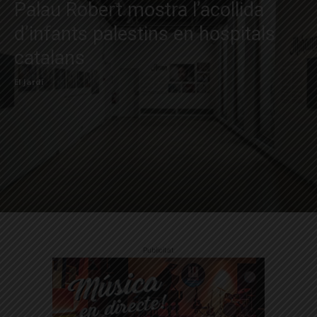
Palau Robert mostra l’acollida
d’infants palestins en hospitals
catalans
El Jardí
Publicitat