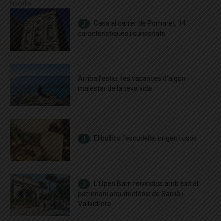
Fiscalia
Casa al carrer de Pomaret, 14:
característiques i curiositats
Arriba l’estiu: fes vacances d’algun
malestar de la teva vida
El bullit o l’escudella: origen i usos
L’Open Barri reivindica amb èxit el
patrimoni arquitectònic de Sarrià i
Vallvidrera