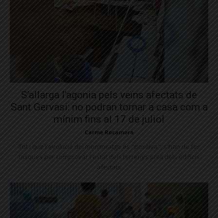
S’allarga l’agonia pels veïns afectats de
Sant Gervasi: no podran tornar a casa com a
mínim fins al 17 de juliol
Carme Rocamora
Tot i que l'evolució del monitoratge és "positiva", s'han de fer
tasques per comprovar l'estat dels terrenys sota dels edificis
afectats