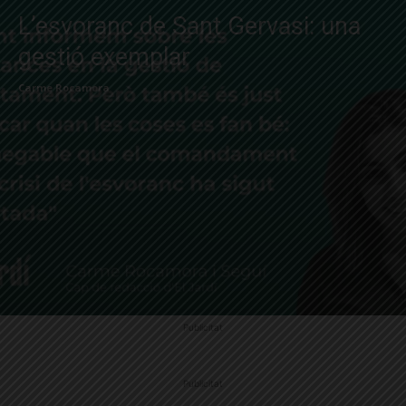
L’esvoranc de Sant Gervasi: una
gestió exemplar
Carme Rocamora
Publicitat
Publicitat