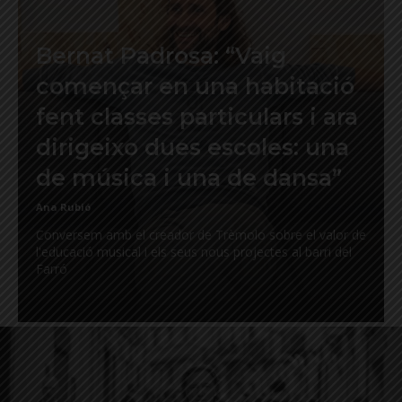
Bernat Padrosa: “Vaig
començar en una habitació
fent classes particulars i ara
dirigeixo dues escoles: una
de música i una de dansa”
Ana Rubió
Conversem amb el creador de Trèmolo sobre el valor de
l'educació musical i els seus nous projectes al barri del
Farró