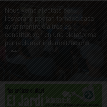
Nous veïns afectats per
l’esvoranc podran tornar a casa
aviat mentre d’altres es
constitueixen en una plataforma
per reclamar indemnitzacions
Ana Rubió