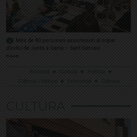
Més de 80 persones assisteixen al sopar
d’estiu de Junts a Sarrià – Sant Gervasi
El Jardí
Societat
Cultura
Política
Ciència i Natura
Economia
Ciència
CULTURA