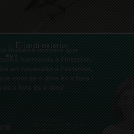
El jardí exterior
El Jardí