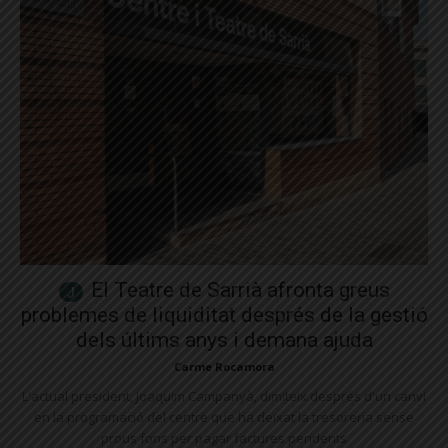
El Teatre de Sarrià afronta greus
problemes de liquiditat després de la gestió
dels últims anys i demana ajuda
Carme Rocamora
L'actual president, Joaquim Campanyà, dimiteix després d'un canvi
en la programació del centre que ha deixat la tresoreria sense
prous fons per pagar factures pendents