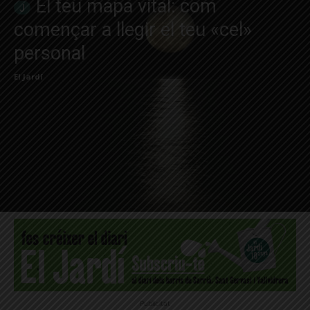
El teu mapa vital: com
començar a llegir el teu «cel»
personal
El Jardí
Publicitat