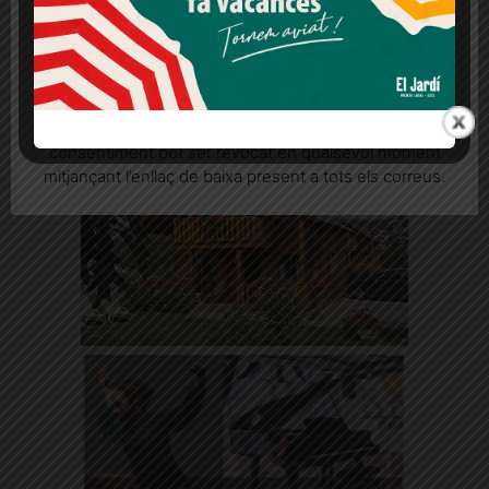
L'Ajuntament havia preparat una festa amb el veïnat el 17 de juliol,
Més informació
Acceptar
Rebutjar tot
però s'ha posposat sine die per l'incident a tocar de les obres
Quan l’usuari crea un compte al Diari el Jardí, dona el
seu consentiment explícit per rebre comunicacions
informatives relacionades amb el servei. Aquest
consentiment pot ser revocat en qualsevol moment
mitjançant l’enllaç de baixa present a tots els correus.