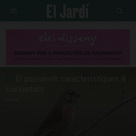
El passerell: característiques i
curiositats
El Jardí