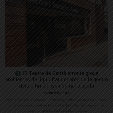
El Teatre de Sarrià afronta greus
problemes de liquiditat després de la gestió
dels últims anys i demana ajuda
Carme Rocamora
L'actual president, Joaquim Campanyà, dimiteix després d'un canvi
en la programació del centre que ha deixat la tresoreria sense
prous fons per pagar factures pendents