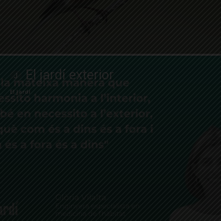
El jardí exterior
El Jardí