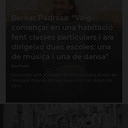
Bernat Padrosa: “Vaig
començar en una habitació
fent classes particulars i ara
dirigeixo dues escoles: una
de música i una de dansa”
Ana Rubió
Conversem amb el creador de Trèmolo sobre el valor de
l'educació musical i els seus nous projectes al barri del
Farró