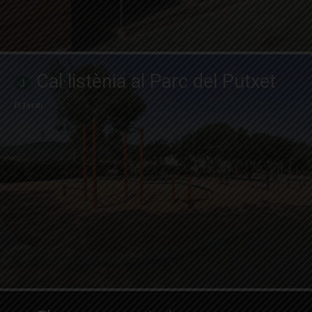
Cal·listènia al Parc del Putxet
El Jardí