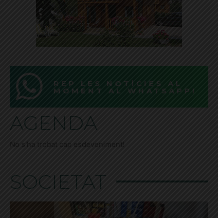
REP LES NOTÍCIES AL
MOMENT AL WHATSAPP!
AGENDA
No s'ha trobat cap esdeveniment!
SOCIETAT