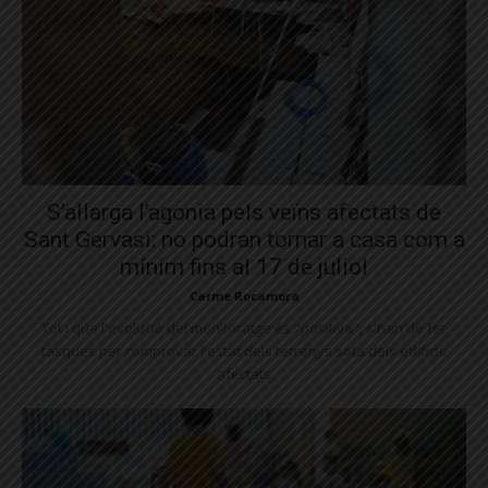
S’allarga l’agonia pels veïns afectats de
Sant Gervasi: no podran tornar a casa com a
mínim fins al 17 de juliol
Carme Rocamora
Tot i que l'evolució del monitoratge és "positiva", s'han de fer
tasques per comprovar l'estat dels terrenys sota dels edificis
afectats