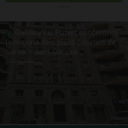
Publicitat
Galvany i el Putxet concentren
la majoria dels pisos turístics de
Sarrià – Sant Gervasi
Carme Rocamora