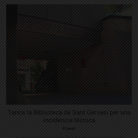
Tanca la Biblioteca de Sant Gervasi per una
incidència tècnica
El Jardí
Les actuacions que s'estan duent a terme en el sistema de