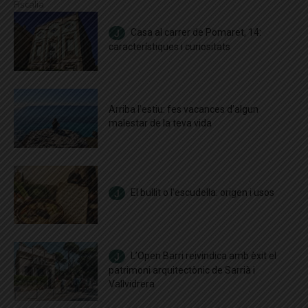
Fiscalia
Casa al carrer de Pomaret, 14:
característiques i curiositats
Arriba l’estiu: fes vacances d’algun
malestar de la teva vida
El bullit o l’escudella: origen i usos
L’Open Barri reivindica amb èxit el
patrimoni arquitectònic de Sarrià i
Vallvidrera