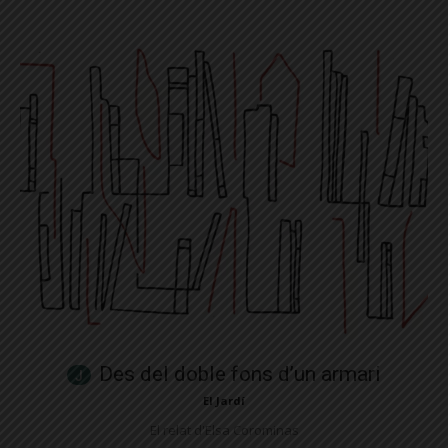
Des del doble fons d’un armari
El Jardí
El relat d'Elsa Corominas