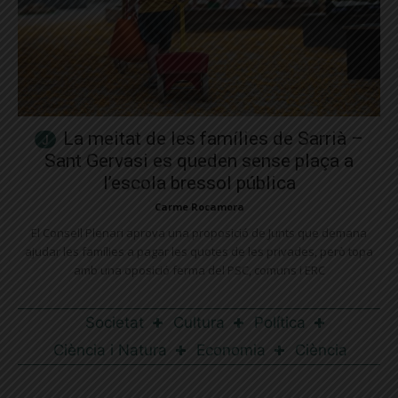
La meitat de les famílies de Sarrià –
Sant Gervasi es queden sense plaça a
l’escola bressol pública
Carme Rocamora
El Consell Plenari aprova una proposició de Junts que demana
ajudar les famílies a pagar les quotes de les privades, però topa
amb una oposició ferma del PSC, comuns i ERC
Societat
Cultura
Política
Ciència i Natura
Economia
Ciència