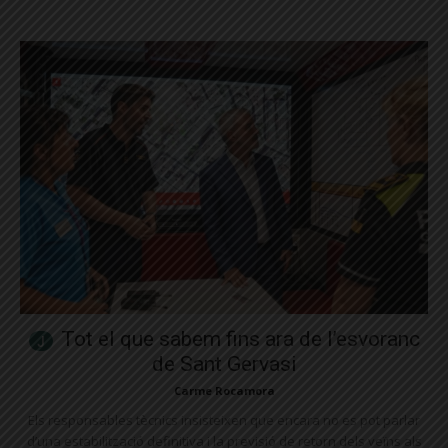
Tot el que sabem fins ara de l’esvoranc
de Sant Gervasi
Carme Rocamora
Els responsables tècnics insisteixen que encara no es pot parlar
d’una estabilització definitiva i la previsió de retorn dels veïns als