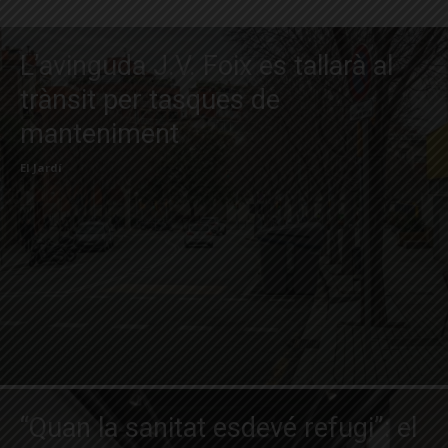
L’avinguda J.V. Foix es tallarà al
trànsit per tasques de
manteniment
El Jardí
“Quan la sanitat esdevé refugi”: el