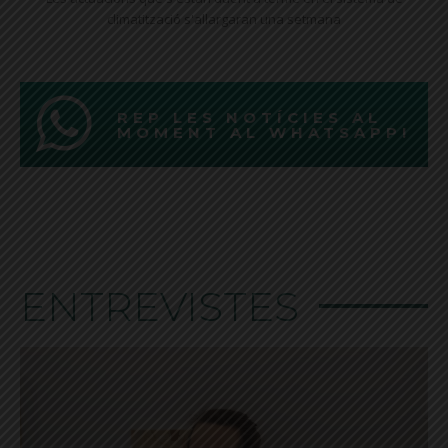
climatització s'allargaran una setmana
REP LES NOTÍCIES AL
MOMENT AL WHATSAPP!
ENTREVISTES