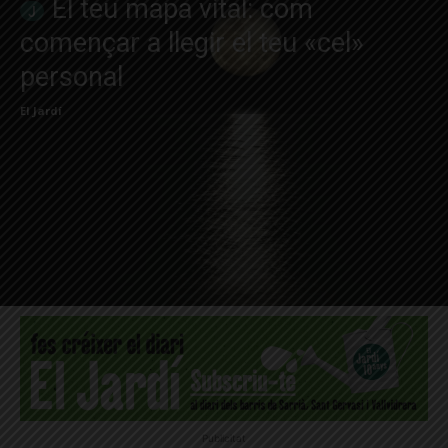
El teu mapa vital: com
començar a llegir el teu «cel»
personal
El Jardí
Publicitat