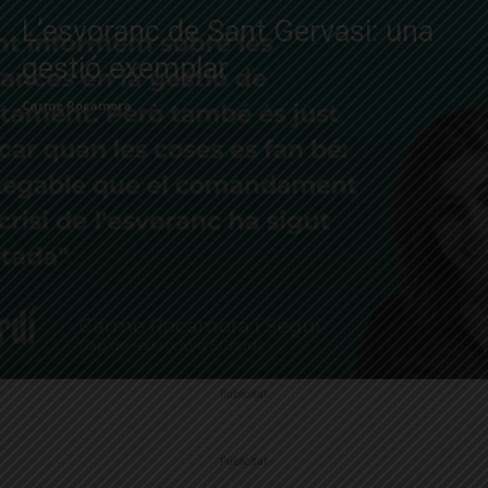
L’esvoranc de Sant Gervasi: una
gestió exemplar
Carme Rocamora
Publicitat
Publicitat