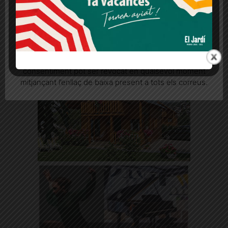
L'Ajuntament havia preparat una festa amb el veïnat el 17 de juliol,
Més informació
Acceptar
Rebutjar tot
però s'ha posposat sine die per l'incident a tocar de les obres
Quan l’usuari crea un compte al Diari el Jardí, dona el
seu consentiment explícit per rebre comunicacions
informatives relacionades amb el servei. Aquest
consentiment pot ser revocat en qualsevol moment
mitjançant l’enllaç de baixa present a tots els correus.