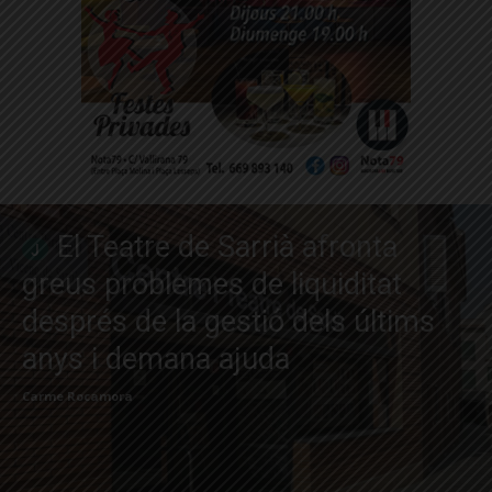
El Teatre de Sarrià afronta
greus problemes de liquiditat
després de la gestió dels últims
anys i demana ajuda
Carme Rocamora