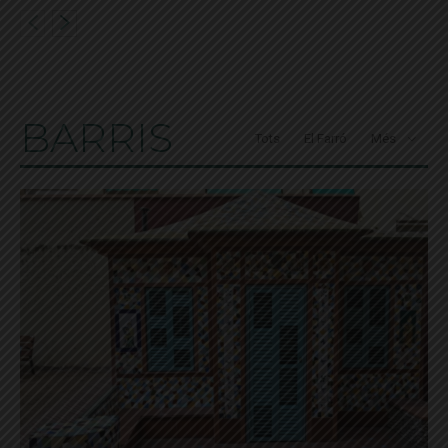
BARRIS
Tots
El Farró
Més