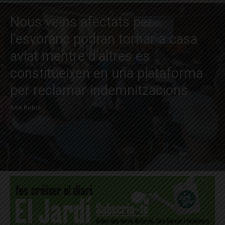
Nous veïns afectats per
l’esvoranc podran tornar a casa
aviat mentre d’altres es
constitueixen en una plataforma
per reclamar indemnitzacions
Ana Rubió