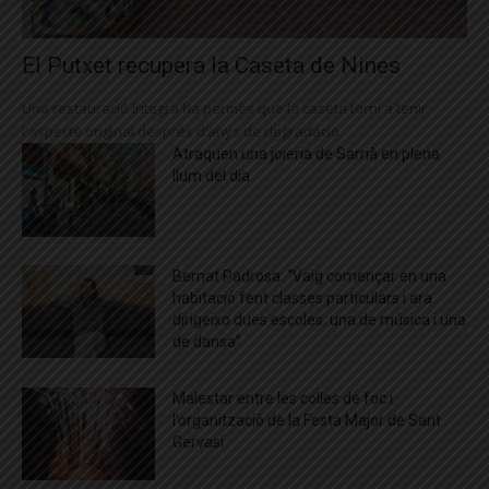
El Putxet recupera la Caseta de Nines
Una restauració íntegra ha permès que la caseta torni a tenir
l'aspecte original després d’anys de degradació
Atraquen una joieria de Sarrià en plena
llum del dia
Bernat Padrosa: “Vaig començar en una
habitació fent classes particulars i ara
dirigeixo dues escoles: una de música i una
de dansa”
Malestar entre les colles de foc i
l’organització de la Festa Major de Sant
Gervasi