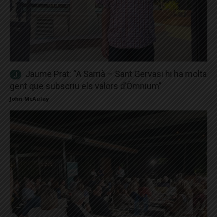
Jaume Prat: “A Sarrià – Sant Gervasi hi ha molta
gent que subscriu els valors d’Òmnium”
John McAulay