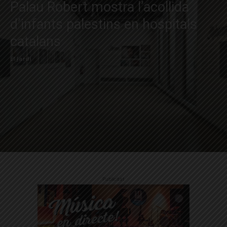
Palau Robert mostra l’acollida
d’infants palestins en hospitals
catalans
El Jardí
Publicitat