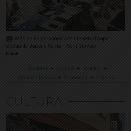
Més de 80 persones assisteixen al sopar
d’estiu de Junts a Sarrià – Sant Gervasi
El Jardí
Societat
Cultura
Política
Ciència i Natura
Economia
Ciència
CULTURA