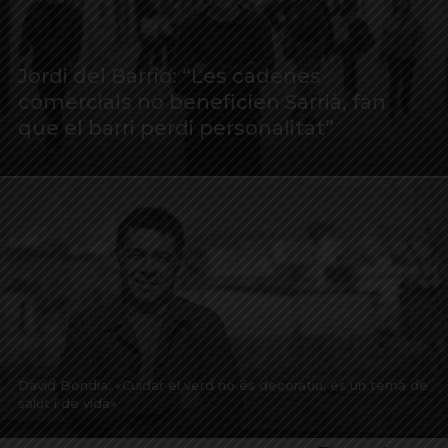
Jordi del Barrio: “Les cadenes
comercials no beneficien Sarrià, fan
que el barri perdi personalitat”
David Bondia: «Cuidar el verd no és decoratiu, és un tema de
salut i de vida»