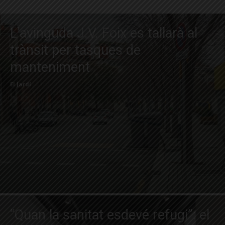
L’avinguda J.V. Foix es tallarà al
trànsit per tasques de
manteniment
El Jardí
“Quan la sanitat esdevé refugi”: el