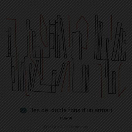
Des del doble fons d’un armari
El Jardí
El relat d'Elsa Corominas