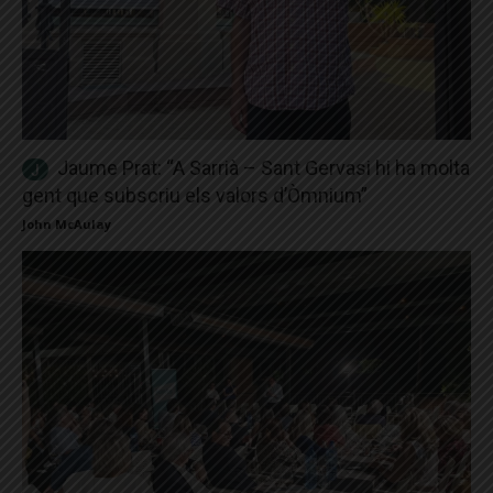
Jaume Prat: “A Sarrià – Sant Gervasi hi ha molta
gent que subscriu els valors d’Òmnium”
John McAulay