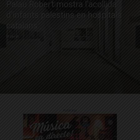
Palau Robert mostra l’acollida
d’infants palestins en hospitals
catalans
El Jardí
Publicitat