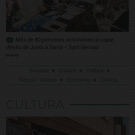
Més de 80 persones assisteixen al sopar
d’estiu de Junts a Sarrià – Sant Gervasi
El Jardí
Societat
Cultura
Política
Ciència i Natura
Economia
Ciència
CULTURA