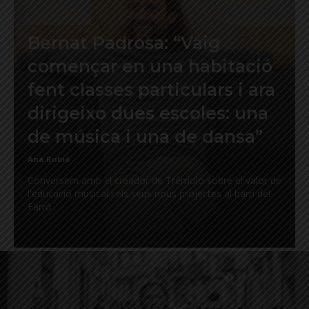
Bernat Padrosa: “Vaig
començar en una habitació
fent classes particulars i ara
dirigeixo dues escoles: una
de música i una de dansa”
Ana Rubió
Conversem amb el creador de Trèmolo sobre el valor de
l'educació musical i els seus nous projectes al barri del
Farró