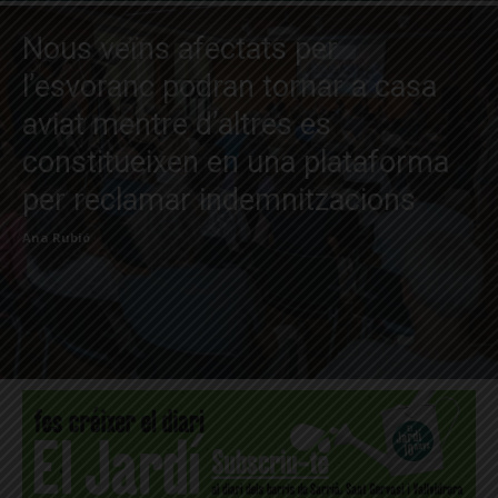
Nous veïns afectats per
l’esvoranc podran tornar a casa
aviat mentre d’altres es
constitueixen en una plataforma
per reclamar indemnitzacions
Ana Rubió