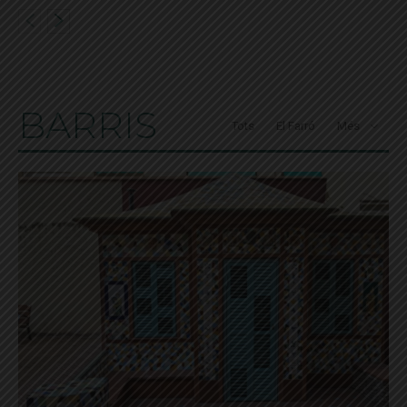
BARRIS
Tots
El Farró
Més