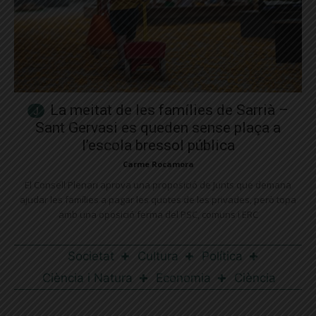
La meitat de les famílies de Sarrià –
Sant Gervasi es queden sense plaça a
l’escola bressol pública
Carme Rocamora
El Consell Plenari aprova una proposició de Junts que demana
ajudar les famílies a pagar les quotes de les privades, però topa
amb una oposició ferma del PSC, comuns i ERC
Societat
Cultura
Política
Ciència i Natura
Economia
Ciència