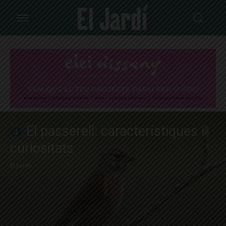
El passerell: característiques i
curiositats
El Jardí