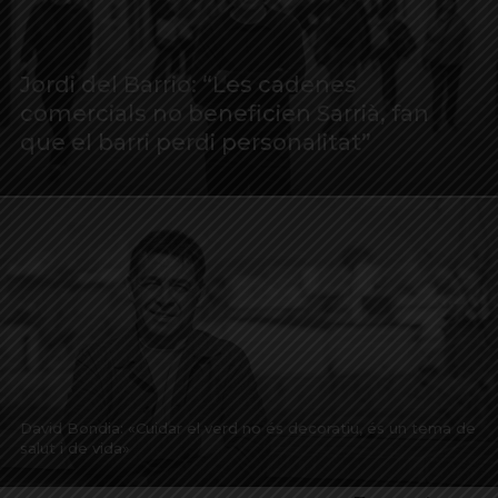
Jordi del Barrio: “Les cadenes
comercials no beneficien Sarrià, fan
que el barri perdi personalitat”
David Bondia: «Cuidar el verd no és decoratiu, és un tema de
salut i de vida»