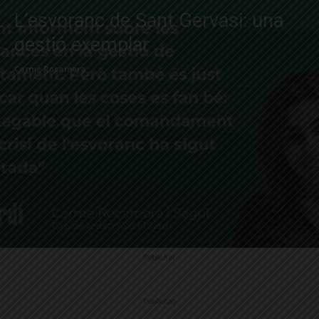
L’esvoranc de Sant Gervasi: una
gestió exemplar
Carme Rocamora
Publicitat
Publicitat