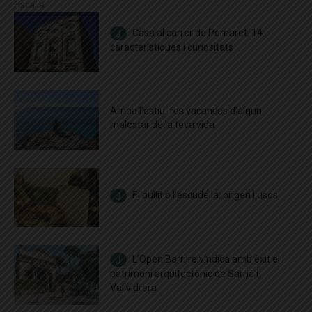
Fiscalia
Casa al carrer de Pomaret, 14:
característiques i curiositats
Arriba l’estiu: fes vacances d’algun
malestar de la teva vida
El bullit o l’escudella: origen i usos
L’Open Barri reivindica amb èxit el
patrimoni arquitectònic de Sarrià i
Vallvidrera