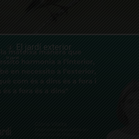
El jardí exterior
El Jardí