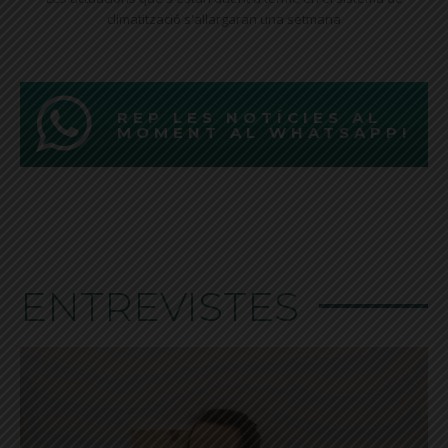
climatització s'allargaran una setmana
REP LES NOTÍCIES AL
MOMENT AL WHATSAPP!
ENTREVISTES