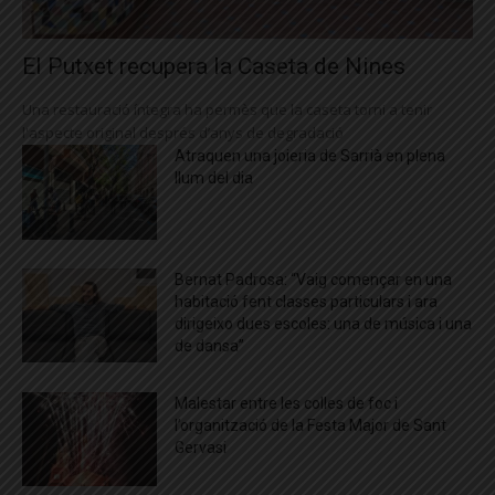
El Putxet recupera la Caseta de Nines
Una restauració íntegra ha permès que la caseta torni a tenir
l'aspecte original després d’anys de degradació
Atraquen una joieria de Sarrià en plena
llum del dia
Bernat Padrosa: “Vaig començar en una
habitació fent classes particulars i ara
dirigeixo dues escoles: una de música i una
de dansa”
Malestar entre les colles de foc i
l’organització de la Festa Major de Sant
Gervasi