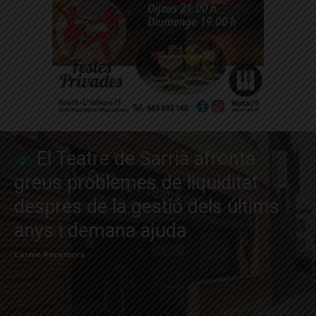
El Teatre de Sarrià afronta
greus problemes de liquiditat
després de la gestió dels últims
anys i demana ajuda
Carme Rocamora