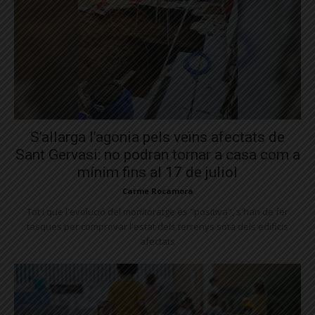
S’allarga l’agonia pels veïns afectats de
Sant Gervasi: no podran tornar a casa com a
mínim fins al 17 de juliol
Carme Rocamora
Tot i que l'evolució del monitoratge és "positiva", s'han de fer
tasques per comprovar l'estat dels terrenys sota dels edificis
afectats