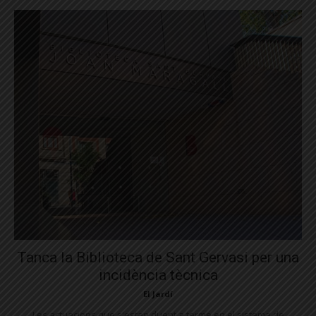
Tanca la Biblioteca de Sant Gervasi per una
incidència tècnica
El Jardí
Les actuacions que s'estan duent a terme en el sistema de