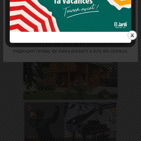
L'Ajuntament havia preparat una festa amb el veïnat el 17 de juliol,
Més informació
Acceptar
Rebutjar tot
però s'ha posposat sine die per l'incident a tocar de les obres
Quan l’usuari crea un compte al Diari el Jardí, dona el
seu consentiment explícit per rebre comunicacions
informatives relacionades amb el servei. Aquest
consentiment pot ser revocat en qualsevol moment
mitjançant l’enllaç de baixa present a tots els correus.