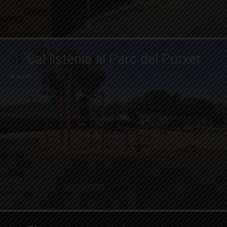
Cal·listènia al Parc del Putxet
El Jardí