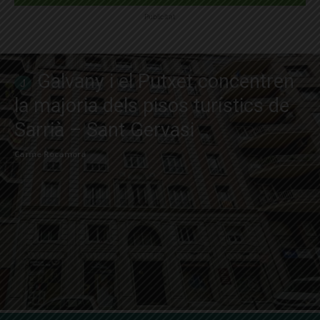
Publicitat
Galvany i el Putxet concentren
la majoria dels pisos turístics de
Sarrià – Sant Gervasi
Carme Rocamora