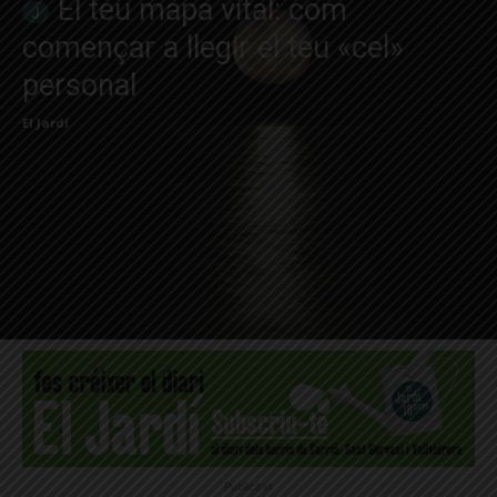
El teu mapa vital: com
començar a llegir el teu «cel»
personal
El Jardí
Publicitat