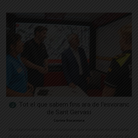
Tot el que sabem fins ara de l’esvoranc
de Sant Gervasi
Carme Rocamora
Els responsables tècnics insisteixen que encara no es pot parlar
d’una estabilització definitiva i la previsió de retorn dels veïns als