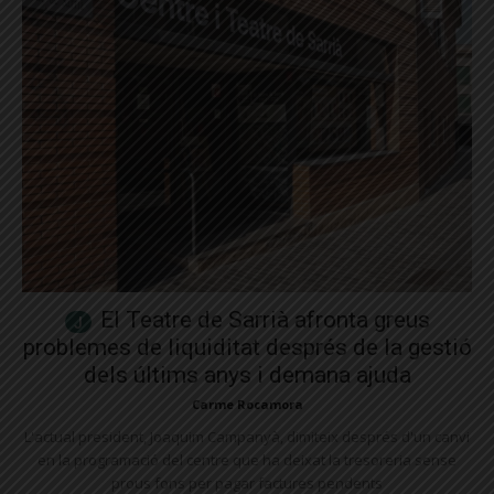
El Teatre de Sarrià afronta greus
problemes de liquiditat després de la gestió
dels últims anys i demana ajuda
Carme Rocamora
L'actual president, Joaquim Campanyà, dimiteix després d'un canvi
en la programació del centre que ha deixat la tresoreria sense
prous fons per pagar factures pendents