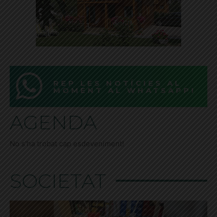
REP LES NOTÍCIES AL
MOMENT AL WHATSAPP!
AGENDA
No s'ha trobat cap esdeveniment!
SOCIETAT