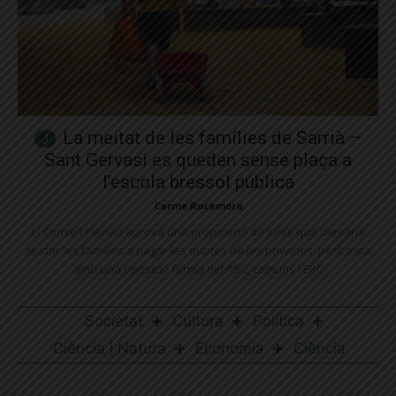
La meitat de les famílies de Sarrià –
Sant Gervasi es queden sense plaça a
l’escola bressol pública
Carme Rocamora
El Consell Plenari aprova una proposició de Junts que demana
ajudar les famílies a pagar les quotes de les privades, però topa
amb una oposició ferma del PSC, comuns i ERC
Societat
Cultura
Política
Ciència i Natura
Economia
Ciència