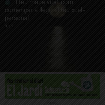
El teu mapa vital: com
començar a llegir el teu «cel»
personal
El Jardí
Publicitat