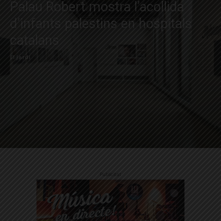
Palau Robert mostra l’acollida
d’infants palestins en hospitals
catalans
El Jardí
Publicitat