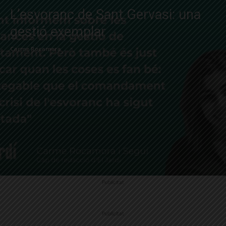
L’esvoranc de Sant Gervasi: una
gestió exemplar
Carme Rocamora
Publicitat
Publicitat