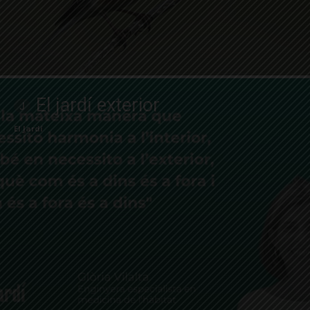
El jardí exterior
El Jardí