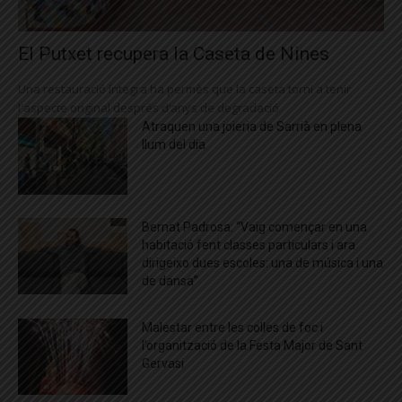
El Putxet recupera la Caseta de Nines
Una restauració íntegra ha permès que la caseta torni a tenir
l'aspecte original després d’anys de degradació
Atraquen una joieria de Sarrià en plena
llum del dia
Bernat Padrosa: “Vaig començar en una
habitació fent classes particulars i ara
dirigeixo dues escoles: una de música i una
de dansa”
Malestar entre les colles de foc i
l’organització de la Festa Major de Sant
Gervasi