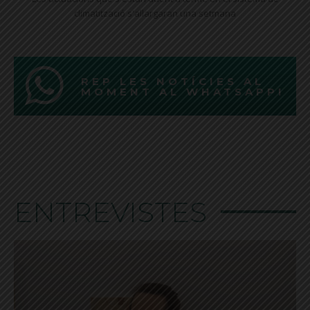
climatització s'allargaran una setmana
REP LES NOTÍCIES AL
MOMENT AL WHATSAPP!
ENTREVISTES