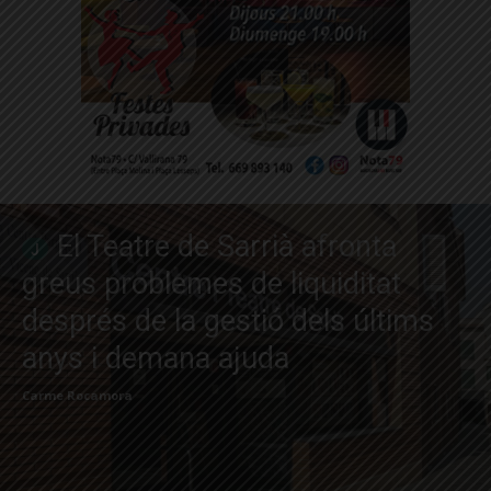
El Teatre de Sarrià afronta
greus problemes de liquiditat
després de la gestió dels últims
anys i demana ajuda
Carme Rocamora