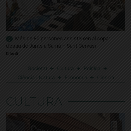
Més de 80 persones assisteixen al sopar
d’estiu de Junts a Sarrià – Sant Gervasi
El Jardí
Societat
Cultura
Política
Ciència i Natura
Economia
Ciència
CULTURA