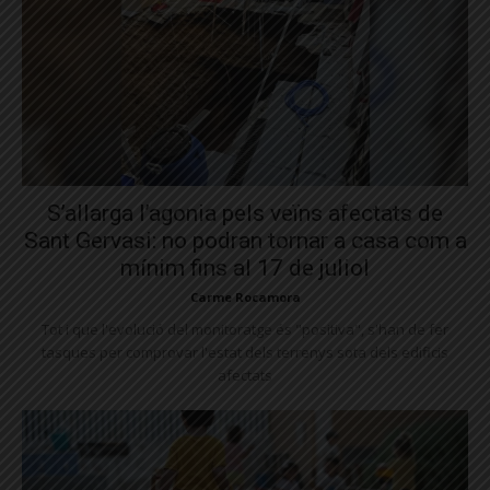
S’allarga l’agonia pels veïns afectats de
Sant Gervasi: no podran tornar a casa com a
mínim fins al 17 de juliol
Carme Rocamora
Tot i que l'evolució del monitoratge és "positiva", s'han de fer
tasques per comprovar l'estat dels terrenys sota dels edificis
afectats