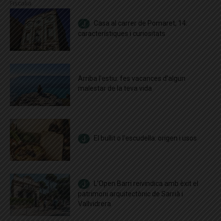
Fiscalia
Casa al carrer de Pomaret, 14:
característiques i curiositats
Arriba l’estiu: fes vacances d’algun
malestar de la teva vida
El bullit o l’escudella: origen i usos
L’Open Barri reivindica amb èxit el
patrimoni arquitectònic de Sarrià i
Vallvidrera