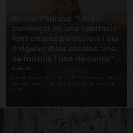
Bernat Padrosa: “Vaig
començar en una habitació
fent classes particulars i ara
dirigeixo dues escoles: una
de música i una de dansa”
Ana Rubió
Conversem amb el creador de Trèmolo sobre el valor de
l'educació musical i els seus nous projectes al barri del
Farró