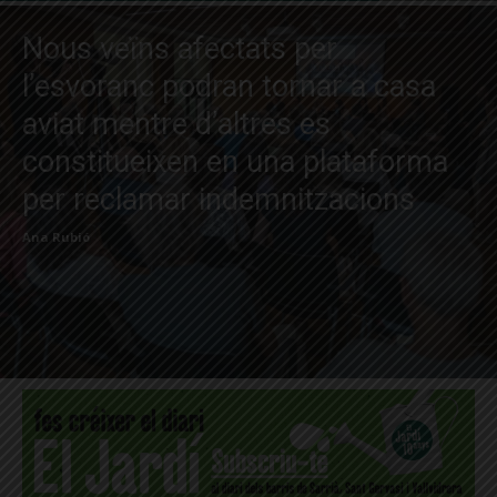
Nous veïns afectats per
l’esvoranc podran tornar a casa
aviat mentre d’altres es
constitueixen en una plataforma
per reclamar indemnitzacions
Ana Rubió