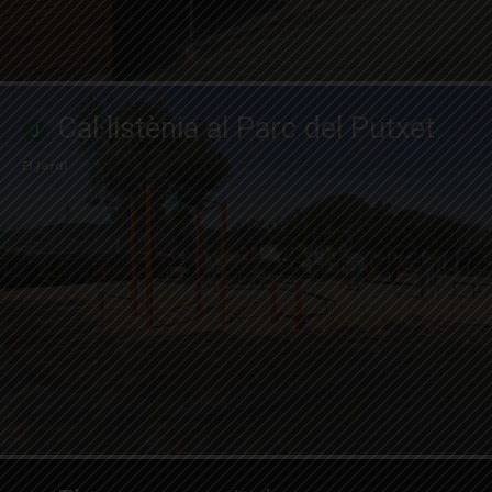
Cal·listènia al Parc del Putxet
El Jardí