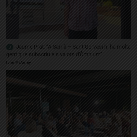
Jaume Prat: “A Sarrià – Sant Gervasi hi ha molta
gent que subscriu els valors d’Òmnium”
John McAulay