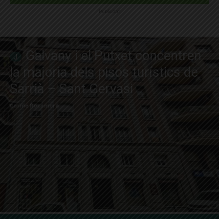
Publicitat
Galvany i el Putxet concentren
la majoria dels pisos turístics de
Sarrià – Sant Gervasi
Carme Rocamora