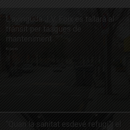
L’avinguda J.V. Foix es tallarà al
trànsit per tasques de
manteniment
El Jardí
“Quan la sanitat esdevé refugi”: el