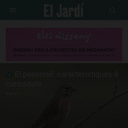
El passerell: característiques i
curiositats
El Jardí