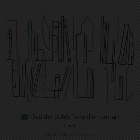
Des del doble fons d’un armari
El Jardí
El relat d'Elsa Corominas