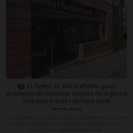
El Teatre de Sarrià afronta greus
problemes de liquiditat després de la gestió
dels últims anys i demana ajuda
Carme Rocamora
L'actual president, Joaquim Campanyà, dimiteix després d'un canvi
en la programació del centre que ha deixat la tresoreria sense
prous fons per pagar factures pendents