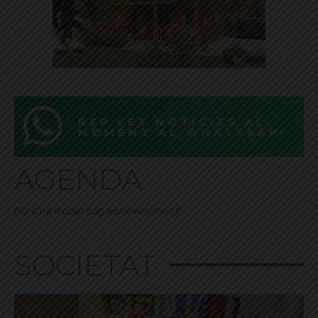
REP LES NOTÍCIES AL
MOMENT AL WHATSAPP!
AGENDA
No s'ha trobat cap esdeveniment!
SOCIETAT