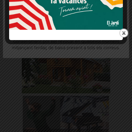
L'Ajuntament havia preparat una festa amb el veïnat el 17 de juliol,
Més informació
Acceptar
Rebutjar tot
però s'ha posposat sine die per l'incident a tocar de les obres
Quan l’usuari crea un compte al Diari el Jardí, dona el
seu consentiment explícit per rebre comunicacions
informatives relacionades amb el servei. Aquest
consentiment pot ser revocat en qualsevol moment
mitjançant l’enllaç de baixa present a tots els correus.