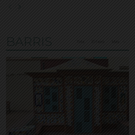
BARRIS
Tots
El Farró
Més