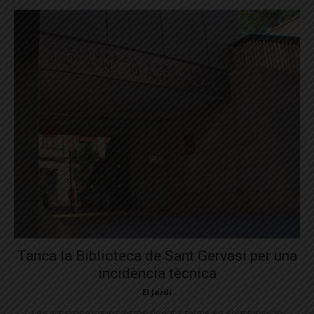
Tanca la Biblioteca de Sant Gervasi per una
incidència tècnica
El Jardí
Les actuacions que s'estan duent a terme en el sistema de