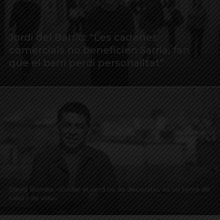
Jordi del Barrio: “Les cadenes
comercials no beneficien Sarrià, fan
que el barri perdi personalitat”
David Bondia: «Cuidar el verd no és decoratiu, és un tema de
salut i de vida»