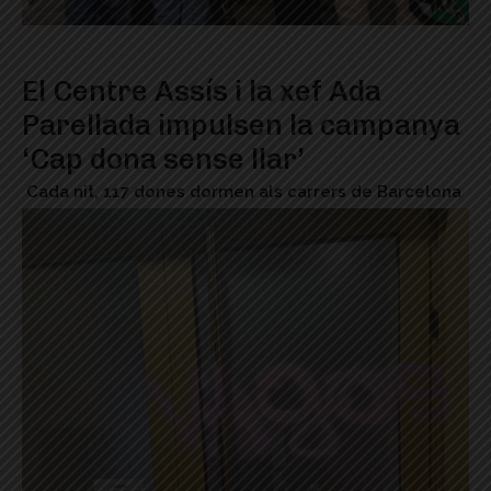
El Centre Assís i la xef Ada
Parellada impulsen la campanya
‘Cap dona sense llar’
Cada nit, 117 dones dormen als carrers de Barcelona