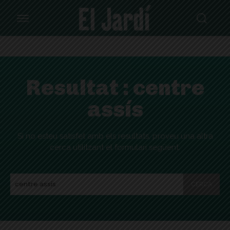
Resultat :
centre
assís
Si no esteu satisfet amb els resultats, proveu una altra
cerca utilitzant el formulari següent:
CERCA