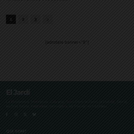
1
2
3
[adrotate banner="8"]
El Jardí
La Bonanova, Monterols, Galvany, Turó Parc, el Farró, el Putxet, Sarrià,
les Tres Torres, Pedralbes, Vallvidrera, les Planes i el Tibidabo
QUI SOM?