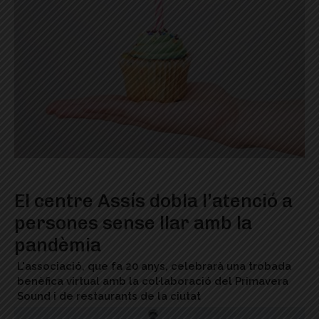
El centre Assís dobla l’atenció a
persones sense llar amb la
pandèmia
L'associació, que fa 20 anys, celebrarà una trobada
benèfica virtual amb la col·laboració del Primavera
Sound i de restaurants de la ciutat