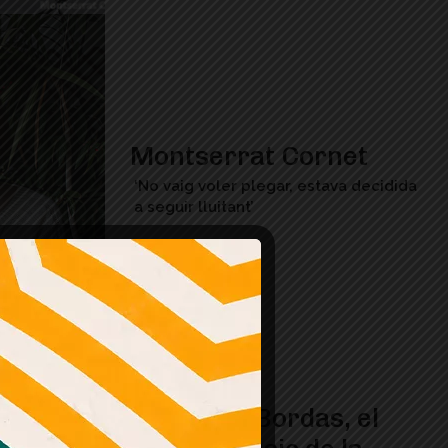
Montserrat Cornet
‘No vaig voler plegar, estava decidida
a seguir lluitant’
Mor Oriol Bordas, el