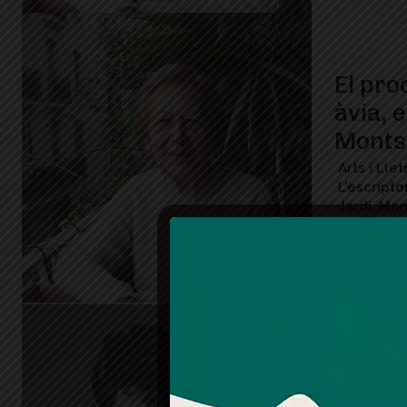
El pro
àvia, 
Monts
Arts i Ll
L'escripto
Jardí, Mo
un Verkam
fer possibl