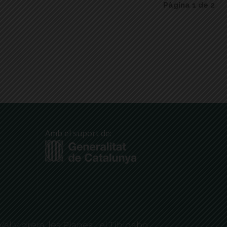
Pàgina 1 de 2
Amb el suport de:
Vallvidrera, les Planes i el Tibidabo