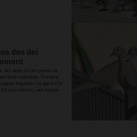
es des del
nament
a, als anys 70 un camió va
ant d'un colmado. Portava
 paper higiènic i la gent s'hi
 En dos minuts, van buidar