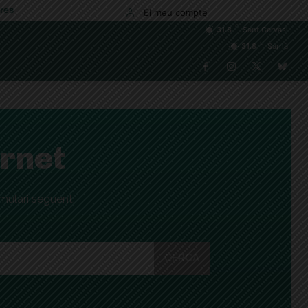
res
El meu compte
C
31.8
Sant Gervasi
C
31.8
Sarrià
rnet
rmulari següent:
CERCA