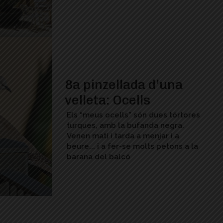
8a pinzellada d’una
velleta: Ocells
Els “meus ocells” són dues tórtores
turques, amb la bufanda negra.
Venen matí i tarda a menjar i a
beure... i a fer-se molts petons a la
barana del balcó