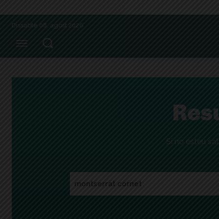
Dissabte 08, agost 2026
Resu
Si no esteu sat