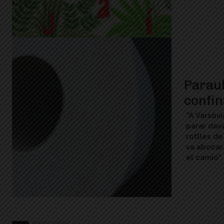
Paraul
confi
"A Varsòvi
parar dav
rotlles de
va abocar.
el camió"