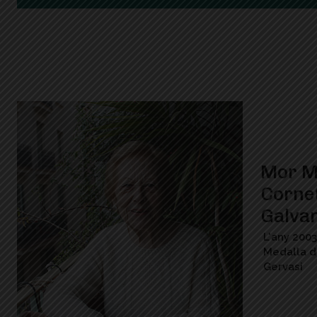
Mor M
Cornet
Galva
L'any 200
Medalla de
Gervasi