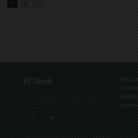
1
2
El Jardí
QUI SO
ON REP
La Bonanova, Monterols, Galvany, Turó
HEMER
Parc, el Farró, el Putxet, Sarrià, les Tres
Torres, Pedralbes, Vallvidrera, les Planes i el
CONTA
Tibidabo
La Bonanova, Monterols, Galvany, Turó Parc, el