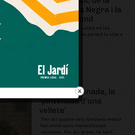
virtuós músic de la
Locomotora Negra i la
Vella Dixieland
Referent del jazz català en les
últimes dècades, ha perdut la vida a
59 anys
Família confinada, la
‘pinzellada d’una
velleta’
"Per als quatre nets (besnets meus)
han estat unes meravelloses
vacances. Per als grans, no tant."