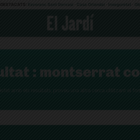
DESTACATS:
Esvoranc Sant Gervasi
·
Casa Orlandai
·
Inseguretat
·
Ob
ltat :
montserrat co
isfet amb els resultats, proveu una altra cerca utilitzant el fo