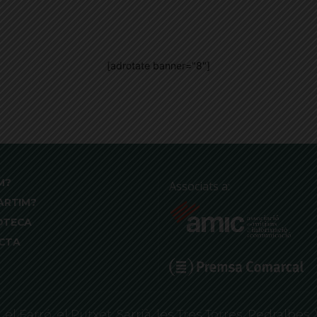
[adrotate banner="8"]
M?
Associats a:
ARTIM?
OTECA
CTA
 Farró, el Putxet, Sarrià, les Tres Torres, Pedralbes, 