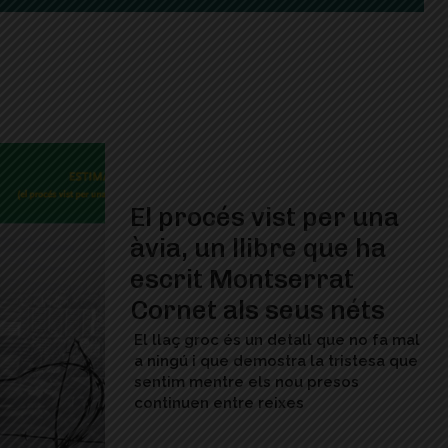
El procés vist per una
àvia, un llibre que ha
escrit Montserrat
Cornet als seus néts
El llaç groc és un detall que no fa mal
a ningú i que demostra la tristesa que
sentim mentre els nou presos
continuen entre reixes