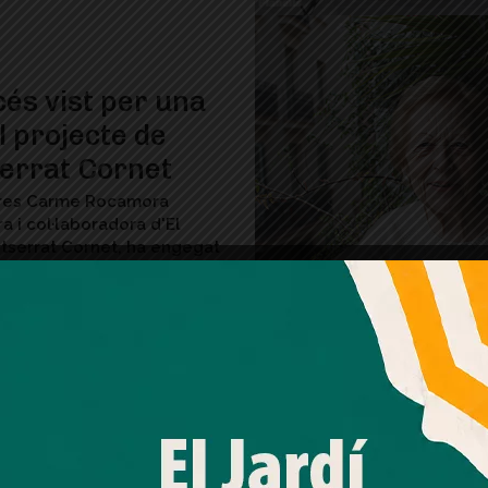
cés vist per una
el projecte de
errat Cornet
etres Carme Rocamora
ra i col·laboradora d'El
ntserrat Cornet, ha engegat
i per aconseguir 2.000€ i
e un nou llibre: el...
Amb el seu acord, nosaltres fem servir galetes o
tecnologies similars per emmagatzemar, accedir i
processar dades personals com la seva visita a aquest lloc
web. Pot retirar el seu consentiment o oposar-se al
processament de dades basat en interessos legítims en
qualsevol moment fent clic a "Ajustos de cookies" o a la
nostra Política de privacitat en aquest lloc web. Si cliques