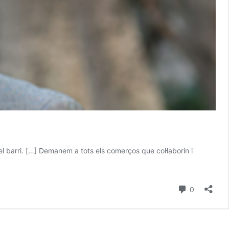
el barri. […] Demanem a tots els comerços que col·laborin i
comentari
0