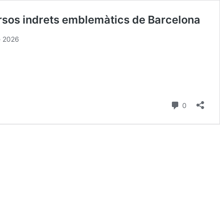
versos indrets emblemàtics de Barcelona
e 2026
comentari
0