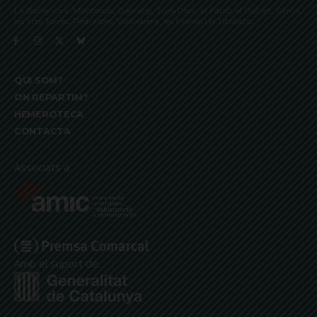
La Bonanova, Monterols, Galvany, Turó Parc, el Farró, el Putxet, Sarrià,
les Tres Torres, Pedralbes, Vallvidrera, les Planes i el Tibidabo
QUI SOM?
ON REPARTIM?
HEMEROTECA
CONTACTA
Associats a:
Amb el suport de: