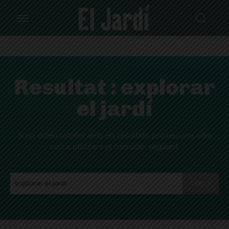
Resultat :
explorar
el jardí
Si no esteu satisfet amb els resultats, proveu una altra
cerca utilitzant el formulari següent:
CERCA