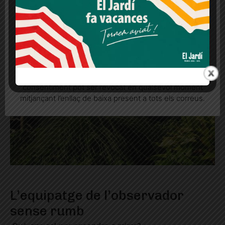
consentiment
Més informació
Acceptar
Rebutjar tot
Quan l’usuari crea un compte al Diari el Jardí, dona el
seu consentiment explícit per rebre comunicacions
informatives relacionades amb el servei. Aquest
consentiment pot ser revocat en qualsevol moment
mitjançant l’enllaç de baixa present a tots els correus.
L’equipatge de l’observador
sense rumb