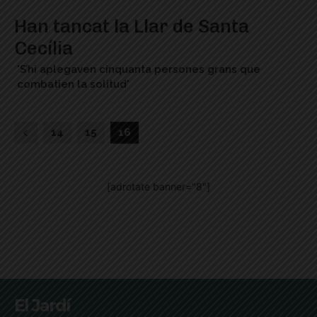
Han tancat la Llar de Santa
Cecília
'S’hi aplegaven cinquanta persones grans que
combatien la solitud'
14
15
16
[adrotate banner="8"]
El Jardí