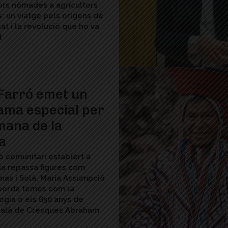
rs nòmades a agricultors
: un viatge pels orígens de
at i la revolució que ho va
t
Farró emet un
ama especial per
mana de la
a
e comunitari establert a
nia repassa figures com
as i Solà, Maria Assumpció
aborda temes com la
ogia o els 650 anys de
atalà de Cresques Abraham