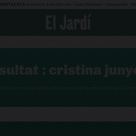
DESTACATS:
Esvoranc Sant Gervasi
·
Casa Orlandai
·
Inseguretat
·
Ob
sultat :
cristina juny
isfet amb els resultats, proveu una altra cerca utilitzant el fo