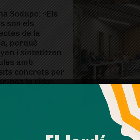
a Sodupe: «Els
s són els
ectes de la
ia, perquè
yen i sintetitzen
ules amb
its concrets per
ar-nos la vida»
gadora en química teòrica,
arrià, parla en aquesta
a de simulacions moleculars,
cia artificial i dels reptes
Amb el seu acord, nosaltres fem servir galetes o
 la recerca i la universitat
tecnologies similars per emmagatzemar, accedir i
processar dades personals com la seva visita a aquest lloc
web. Pot retirar el seu consentiment o oposar-se al
processament de dades basat en interessos legítims en