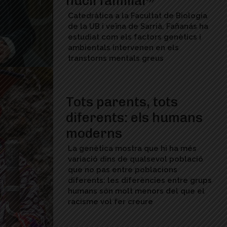
nucli familiar»
Catedràtica a la Facultat de Biologia
de la UB i veïna de Sarrià, Fañanás ha
estudiat com els factors genètics i
ambientals intervenen en els
transtorns mentals greus
Tots parents, tots
diferents: els humans
moderns
La genètica mostra que hi ha més
variació dins de qualsevol població
que no pas entre poblacions
diferents: les diferències entre grups
humans són molt menors del que el
racisme vol fer creure