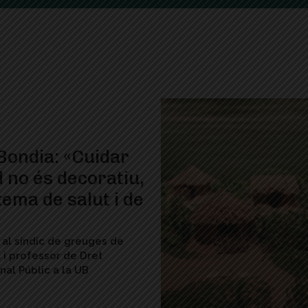
Bondia: «Cuidar
d no és decoratiu,
tema de salut i de
 al síndic de greuges de
 i professor de Dret
nal Públic a la UB