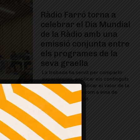
Ràdio Farró torna a
celebrar el Dia Mundial
de la Ràdio amb una
emissió conjunta entre
els programes de la
seva graella
La trobada ha servit per compartir
experiències, explicar els continguts
dels espais i reivindicar el valor de la
ràdio comunitària com a eina de
proximitat i cohesió