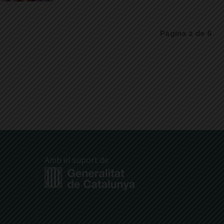
Pàgina 2 de 6
Amb el suport de: