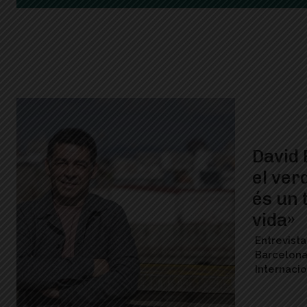
David 
el ver
és un 
vida»
Entrevista
Barcelona
Internacio