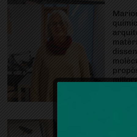
Marion
químic
arquit
matèr
dissen
molèc
propòs
millor
La investi
veïna de S
entrevist
intel·ligèn
actuals de