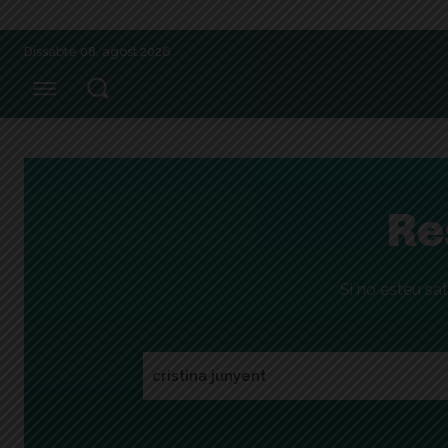
Dissabte 08, agost 2026
Re
Si no esteu sat