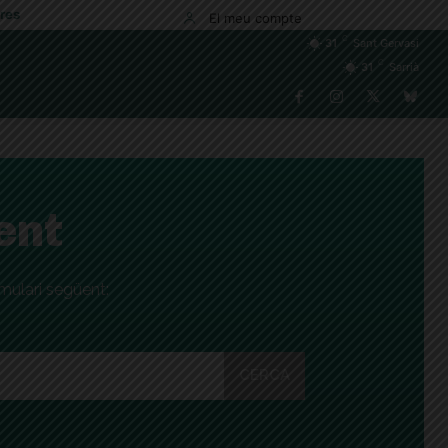
res
El meu compte
C
31
Sant Gervasi
C
31
Sarrià
ent
rmulari següent:
CERCA