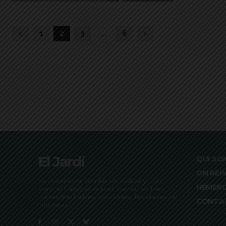
1
2
3
...
6
El Jardí
QUI SO
ON REP
La Bonanova, Monterols, Galvany, Turó
HEMER
Parc, el Farró, el Putxet, Sarrià, les Tres
Torres, Pedralbes, Vallvidrera, les Planes i el
CONTA
Tibidabo