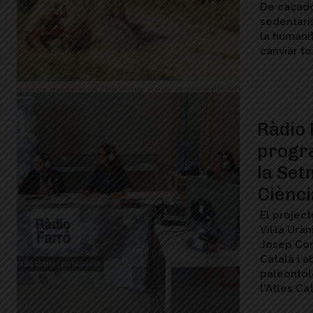
De caçado
sedentaris
la humanit
canviar to
Ràdio 
progr
la Set
Ciènci
El project
Vil·la Urà
Josep Com
Català i 
paleontol
l'Atles C