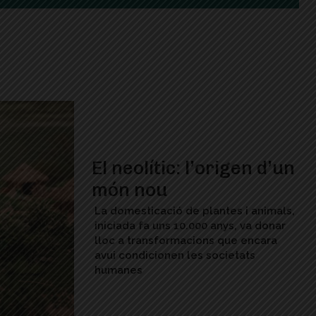
El neolític: l’origen d’un
món nou
La domesticació de plantes i animals,
iniciada fa uns 10.000 anys, va donar
lloc a transformacions que encara
avui condicionen les societats
humanes