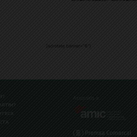
[adrotate banner="8"]
M?
Associats a:
ARTIM?
OTECA
CTA