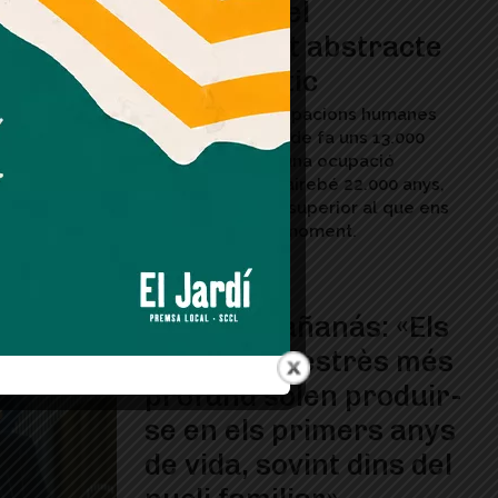
Altamira i el
pensament abstracte
del paleolític
Les darreres ocupacions humanes
d’Altamira daten de fa uns 13.000
anys, després d’una ocupació
continuada de gairebé 22.000 anys,
un període molt superior al que ens
separa d’aquell moment.
Lourdes Fañanás: «Els
traumes i l’estrès més
profund solen produir-
se en els primers anys
de vida, sovint dins del