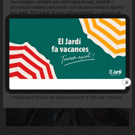
tecnologies similars per emmagatzemar, accedir i
processar dades personals com la seva visita a aquest
lloc web. Pot retirar el seu consentiment o oposar-se
al processament de dades basat en interessos
legítims en qualsevol moment fent clic a "Ajustos de
cookies" o a la nostra Política de privacitat en aquest
lloc web. Si cliques "acceptar" dones el teu
consentiment
Més informació
Acceptar
Rebutjar tot
Quan l’usuari crea un compte al Diari el Jardí, dona el
seu consentiment explícit per rebre comunicacions
informatives relacionades amb el servei. Aquest
consentiment pot ser revocat en qualsevol moment
mitjançant l’enllaç de baixa present a tots els correus.