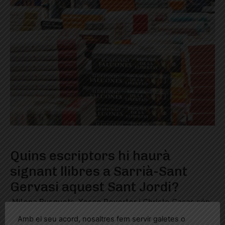
Quins escriptors hi haurà
signant llibres a Sarrià-Sant
Gervasi aquest Sant Jordi?
Milena Busquets, Xesco Reverter i Christo Casas són
alguns dels autors que el 23 d'abril estaran dedicant
Amb el seu acord, nosaltres fem servir galetes o
exemplars de les seves obres