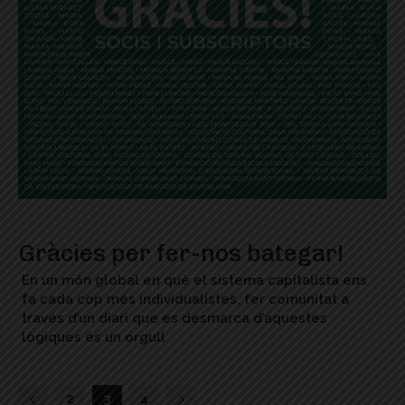
Gràcies per fer-nos bategar!
En un món global en què el sistema capitalista ens
fa cada cop més individualistes, fer comunitat a
través d’un diari que es desmarca d’aquestes
lògiques és un orgull
2
3
4