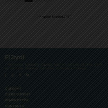
[adrotate banner="8"]
El Jardí
La Bonanova, Monterols, Galvany, Turó Parc, el Farró, el Putxet, Sarrià,
les Tres Torres, Pedralbes, Vallvidrera, les Planes i el Tibidabo
QUI SOM?
ON REPARTIM?
HEMEROTECA
CONTACTA