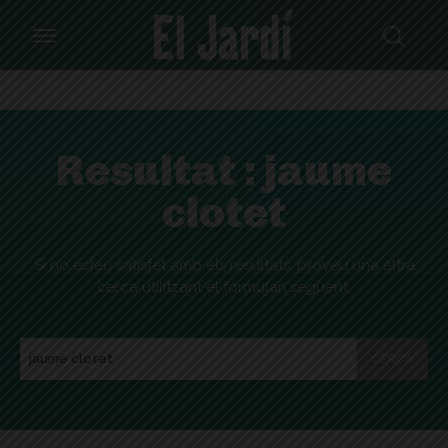
Resultat :
jaume
clotet
Si no esteu satisfet amb els resultats, proveu una altra
cerca utilitzant el formulari següent:
CERCA