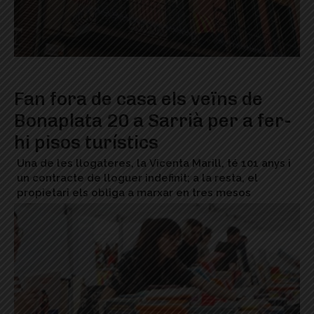
Fan fora de casa els veïns de
Bonaplata 20 a Sarrià per a fer-
hi pisos turístics
Una de les llogateres, la Vicenta Marill, té 101 anys i
un contracte de lloguer indefinit; a la resta, el
propietari els obliga a marxar en tres mesos