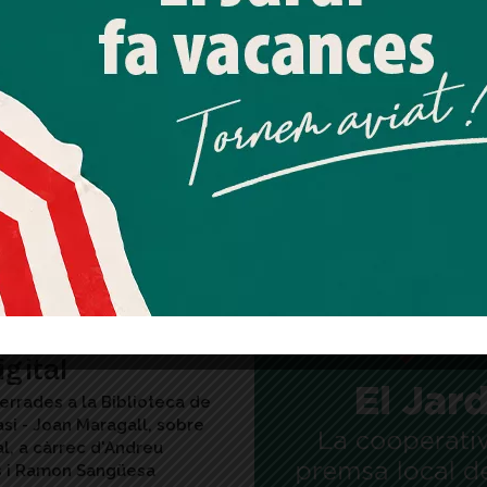
"acceptar" dones el teu consentiment
s
es', Andreu Martín i la novella
Més informació
Acceptar
Rebutjar tot
 Barcelona com a teló de
 escenàris a Sarrià i Sant
Quan l’usuari crea un compte al Diari el Jardí, dona el seu
consentiment explícit per rebre comunicacions
informatives relacionades amb el servei. Aquest
consentiment pot ser revocat en qualsevol moment
mitjançant l’enllaç de baixa present a tots els correus.
sió crítica de
igital
errades a la Biblioteca de
si - Joan Maragall, sobre
tal, a càrrec d'Andreu
 i Ramon Sangüesa