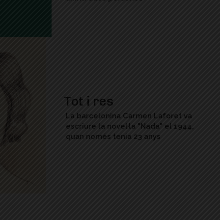
Tot i res
La barcelonina Carmen Laforet va
escriure la novel·la "Nada" el 1944,
quan només tenia 23 anys