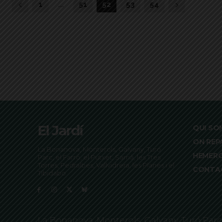
1
...
51
52
53
54
El Jardí
QUI SO
ON REP
La Bonanova, Monterols, Galvany, Turó
HEMER
Parc, el Farró, el Putxet, Sarrià, les Tres
Torres, Pedralbes, Vallvidrera, les Planes i el
CONTA
Tibidabo
La Bonanova, Monterols, Galvany, Turó Parc, el