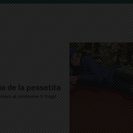
ia de la pessetita
ntorn al síndrome X fràgil