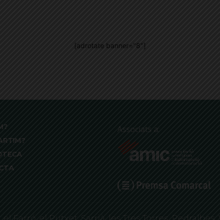
[adrotate banner="8"]
M?
Associats a:
ARTIM?
OTECA
CTA
 Farró, el Putxet, Sarrià, les Tres Torres, Pedralbes, 