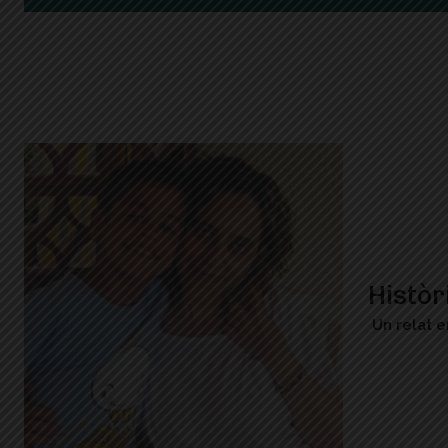
Històr
Un relat e