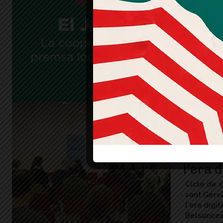
Torre
'Si es no 
negra amb
fons i amb
Gervasi
Una vi
l’era d
Cicle de x
sant Gerva
l'era digi
Belsunces