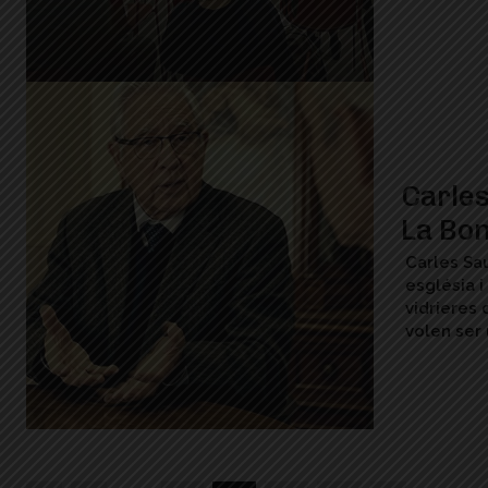
Carles
La Bo
Carles Sa
església i 
vidrieres 
volen ser 