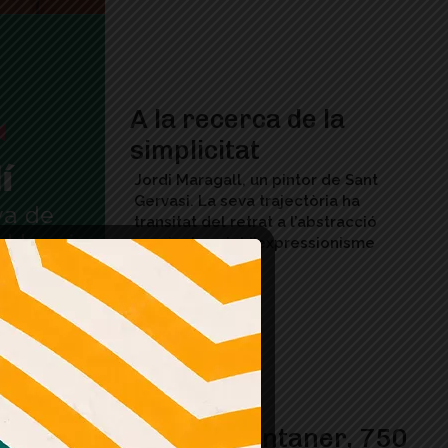
A la recerca de la
simplicitat
Jordi Maragall, un pintor de Sant
Gervasi. La seva trajectòria ha
transitat del retrat a l’abstracció
vorejant sovint l’expressionisme
Ramon Muntaner, 750