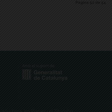
Pàgina 52 de 54
Amb el suport de:
Vallvidrera, les Planes i el Tibidabo