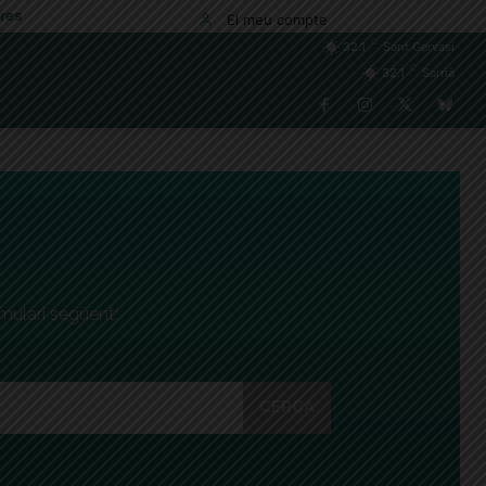
res
El meu compte
C
32.1
Sant Gervasi
C
32.1
Sarrià
rmulari següent:
CERCA