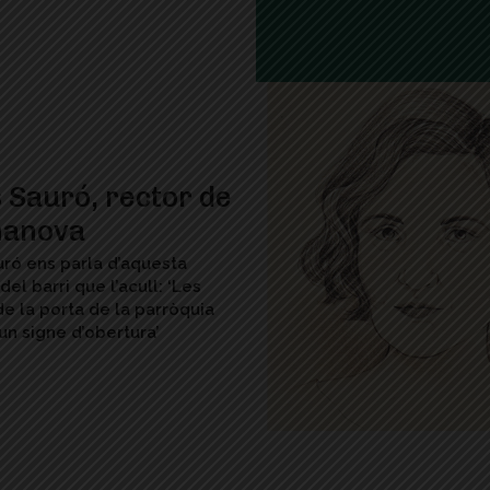
 Sauró, rector de
nanova
uró ens parla d’aquesta
del barri que l’acull: ‘Les
de la porta de la parròquia
un signe d’obertura’