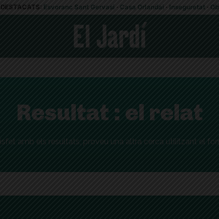
DESTACATS:
Esvoranc Sant Gervasi
·
Casa Orlandai
·
Inseguretat
·
Ob
Resultat :
el relat
isfet amb els resultats, proveu una altra cerca utilitzant el fo