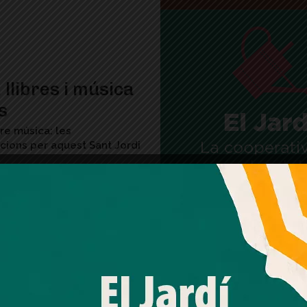
 llibres i música
s
re música: les
ions per aquest Sant Jordi
Amb el seu acord, nosaltres fem servir galetes o
tecnologies similars per emmagatzemar, accedir i
processar dades personals com la seva visita a aquest lloc
web. Pot retirar el seu consentiment o oposar-se al
processament de dades basat en interessos legítims en
qualsevol moment fent clic a "Ajustos de cookies" o a la
inat a les Tres
nostra Política de privacitat en aquest lloc web. Si cliques