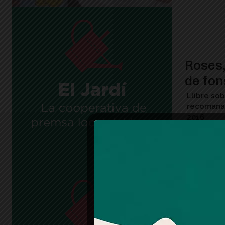
Roses,
de fon
Llibre sob
recomanac
2016
Assass