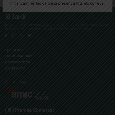
mitjançant l’enllaç de baixa present a tots els correus.
El Jardí
La Bonanova, Monterols, Galvany, Turó Parc, el Farró, el Putxet, Sarrià,
les Tres Torres, Pedralbes, Vallvidrera, les Planes i el Tibidabo
QUI SOM?
ON REPARTIM?
HEMEROTECA
CONTACTA
Associats a: