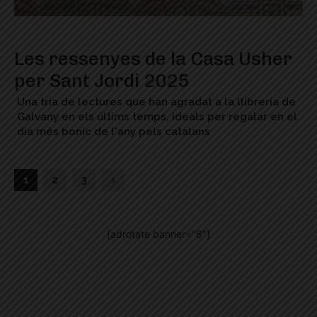
Les ressenyes de la Casa Usher
per Sant Jordi 2025
Una tria de lectures que han agradat a la llibreria de
Galvany en els últims temps, ideals per regalar en el
dia més bonic de l'any pels catalans
1
2
3
[adrotate banner="8"]