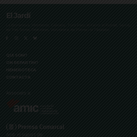
El Jardí
La Bonanova, Monterols, Galvany, Turó Parc, el Farró, el Putxet, Sarrià,
les Tres Torres, Pedralbes, Vallvidrera, les Planes i el Tibidabo
QUI SOM?
ON REPARTIM?
HEMEROTECA
CONTACTA
Associats a:
Amb el suport de: