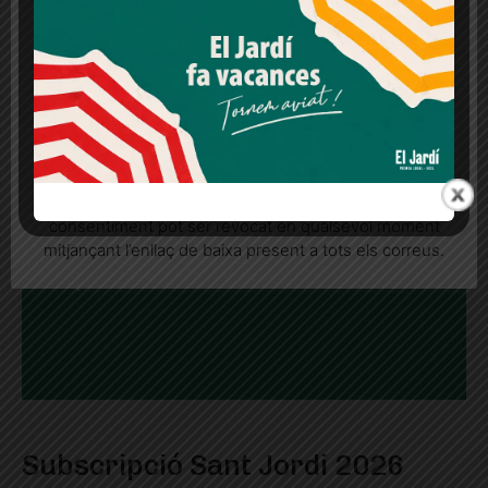
cookies" o a la nostra Política de privacitat en aquest
lloc web. Si cliques "acceptar" dones el teu
consentiment
Més informació
Acceptar
Rebutjar tot
Quan l’usuari crea un compte al Diari el Jardí, dona el
seu consentiment explícit per rebre comunicacions
informatives relacionades amb el servei. Aquest
consentiment pot ser revocat en qualsevol moment
mitjançant l’enllaç de baixa present a tots els correus.
Subscripció Sant Jordi 2026