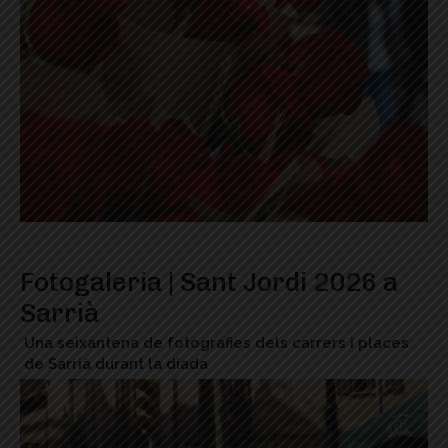
Fotogaleria | Sant Jordi 2026 a
Sarrià
Una seixantena de fotografies dels carrers i places
de Sarrià durant la diada