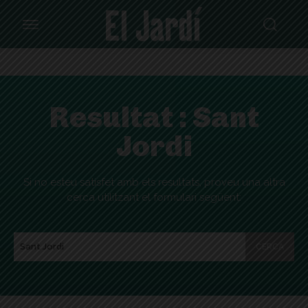
Resultat :
Sant
Jordi
Si no esteu satisfet amb els resultats, proveu una altra
cerca utilitzant el formulari següent:
CERCA