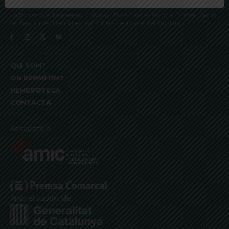
La Bonanova, Monterols, Galvany, Turó Parc, el Farró, el Putxet, Sarrià,
les Tres Torres, Pedralbes, Vallvidrera, les Planes i el Tibidabo
QUI SOM?
ON REPARTIM?
HEMEROTECA
CONTACTA
Associats a:
Amb el suport de: