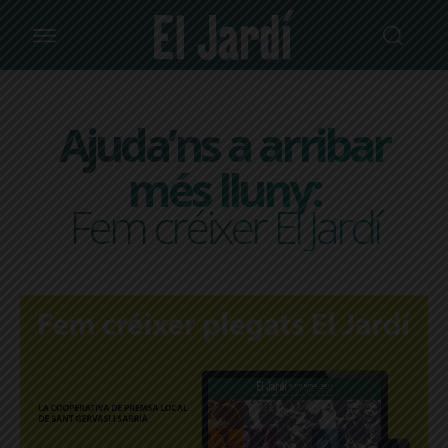
Ajuda’ns a arribar
més lluny:
Fem créixer El Jardí