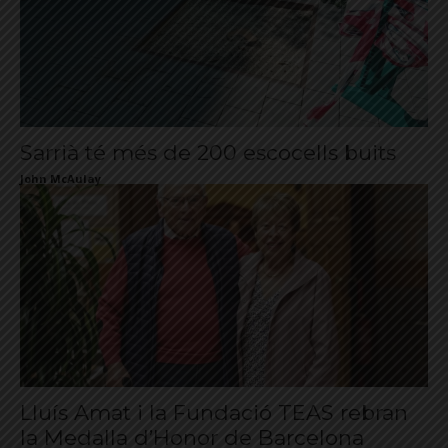
Sarrià té més de 200 escocells buits
John McAulay
Lluís Amat i la Fundació TEAS rebran
la Medalla d’Honor de Barcelona