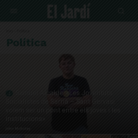
Inici
Política
Política
Samuel Alcalde: «Les Joventuts
Socialistes de Sarrià – Sant Gervasi
volem ser un pont entre els joves i les
institucions»
John McAulay