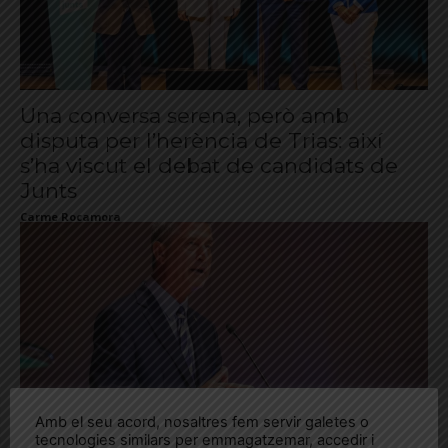
Una conversa serena, però amb
disputa per l’herència de Trias: així
s’ha viscut el debat de candidats de
Junts
Carme Rocamora
Amb el seu acord, nosaltres fem servir galetes o
tecnologies similars per emmagatzemar, accedir i