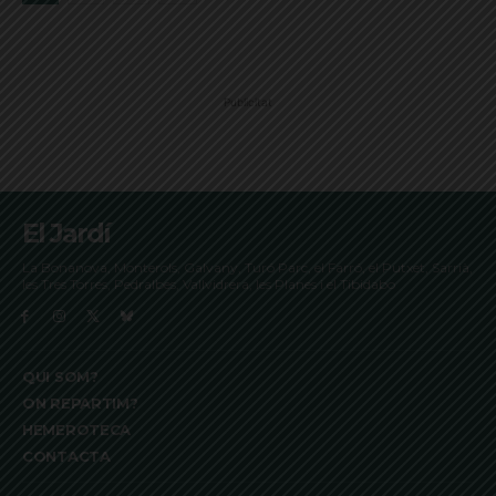
Publicitat
El Jardí
La Bonanova, Monterols, Galvany, Turó Parc, el Farró, el Putxet, Sarrià,
les Tres Torres, Pedralbes, Vallvidrera, les Planes i el Tibidabo
QUI SOM?
ON REPARTIM?
HEMEROTECA
CONTACTA