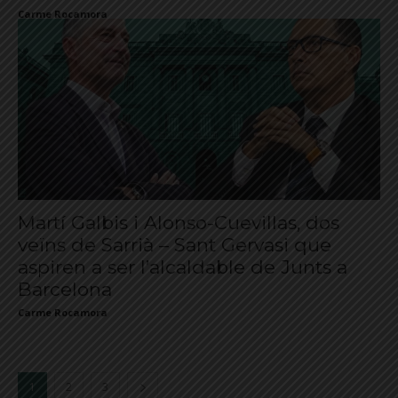
Carme Rocamora
Martí Galbis i Alonso-Cuevillas, dos
veïns de Sarrià – Sant Gervasi que
aspiren a ser l’alcaldable de Junts a
Barcelona
Carme Rocamora
1
2
3