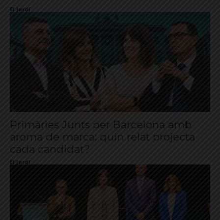
El Jardí
Primàries Junts per Barcelona amb
aroma de marca: quin relat projecta
cada candidat?
El Jardí