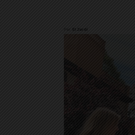
Per
El Jardí