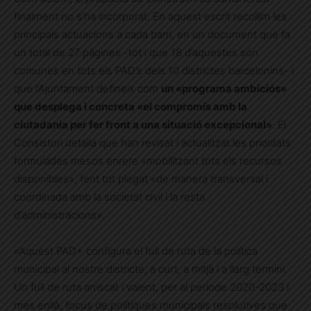
finalment no s’ha incorporat. En aquest escrit recollim les
principals actuacions a cada barri, en un document que fa
un total de 27 pàgines -tot i que 18 d’aquestes són
comunes en tots els PAD’s dels 10 districtes barcelonins- i
que l’Ajuntament defineix com
un «programa ambiciós»
que desplega i concreta «el compromís amb la
ciutadania per fer front a una situació excepcional»
. El
Consistori detalla que han revisat i actualitzat les prioritats
formulades mesos enrere «mobilitzant tots els recursos
disponibles», fent tot plegat «de manera transversal i
coordinada amb la societat civil i la resta
d’administracions».
«Aquest PAD+ configura el full de ruta de la política
municipal al nostre districte, a curt, a mitjà i a llarg termini.
Un full de ruta arriscat i valent, per al període 2020-2023 i
més enllà, focus de polítiques municipals resolutives que