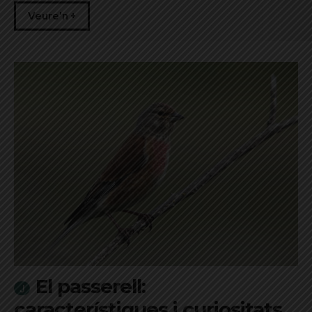
Veure'n +
El passerell:
característiques i curiositats