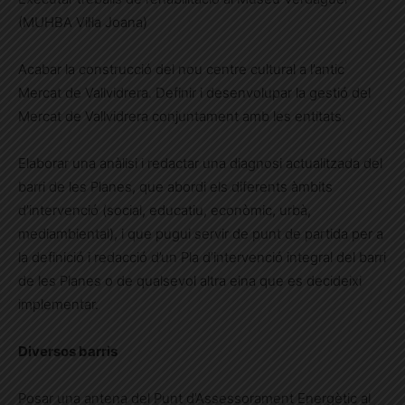
(MUHBA Vil·la Joana)
Acabar la construcció del nou centre cultural a l’antic
Mercat de Vallvidrera. Definir i desenvolupar la gestió del
Mercat de Vallvidrera conjuntament amb les entitats.
Elaborar una anàlisi i redactar una diagnosi actualitzada del
barri de les Planes, que abordi els diferents àmbits
d’intervenció (social, educatiu, econòmic, urbà,
mediambiental), i que pugui servir de punt de partida per a
la definició i redacció d’un Pla d’intervenció integral del barri
de les Planes o de qualsevol altra eina que es decideixi
implementar.
Diversos barris
Posar una antena del Punt d’Assessorament Energètic al