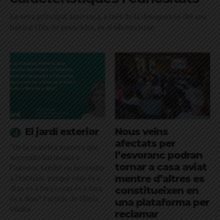
La seva principal amenaça, a més de la desaparició del seu
hàbitat i l'ús de pesticides, és el silvestrisme
El jardí exterior
Nous veïns
afectats per
"De la mateixa manera que
l’esvoranc podran
necessito harmonia a
tornar a casa aviat
l’interior, també en necessito
mentre d’altres es
a l’exterior, perquè com és a
dins és a fora i com és a fora
constitueixen en
és a dins": l'article de Glòria
una plataforma per
Vilalta
reclamar