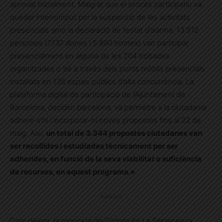
aprovat inicialment. Malgrat que el procés participatiu va
quedar interromput per la suspensió de les activitats
presencials amb la declaració de l’estat d’alarma, 13.512
persones (7.137 dones i 5.880 homes) van participar
presencialment en alguna de les 204 trobades
organitzades o bé a través dels punts mòbils presencials
instal·lats en 138 espais públics d’alta concurrència. La
plataforma digital de participació de l’Ajuntament de
Barcelona, decidim.barcelona, va permetre a la ciutadania
adherir-s’hi i incorporar-hi noves propostes fins al 22 de
maig. Així,
un total de 3.344 propostes ciutadanes van
ser recollides i estudiades tècnicament per ser
adherides, en funció de la seva viabilitat o suficiència
de recursos, en aquest programa.»
Publicitat
Com dèiem, la proposta de Construïm La Sarrianenca