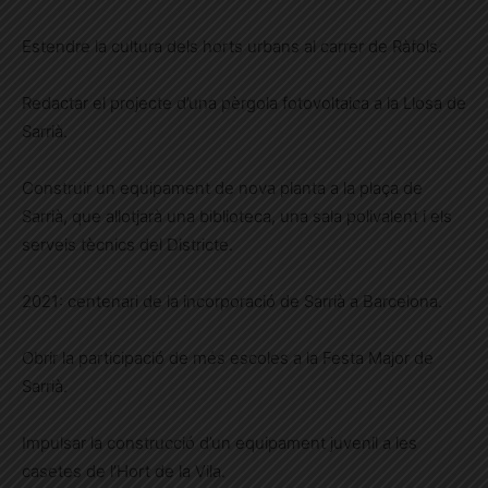
Estendre la cultura dels horts urbans al carrer de Ràfols.
Redactar el projecte d’una pèrgola fotovoltaica a la Llosa de
Sarrià.
Construir un equipament de nova planta a la plaça de
Sarrià, que allotjarà una biblioteca, una sala polivalent i els
serveis tècnics del Districte.
2021: centenari de la incorporació de Sarrià a Barcelona.
Obrir la participació de més escoles a la Festa Major de
Sarrià.
Impulsar la construcció d’un equipament juvenil a les
casetes de l’Hort de la Vila.