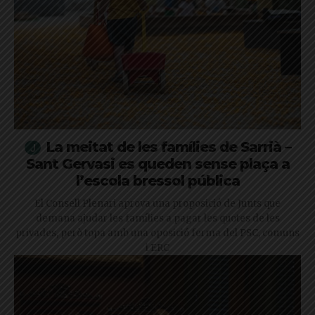
La meitat de les famílies de Sarrià –
Sant Gervasi es queden sense plaça a
l’escola bressol pública
El Consell Plenari aprova una proposició de Junts que
demana ajudar les famílies a pagar les quotes de les
privades, però topa amb una oposició ferma del PSC, comuns
i ERC