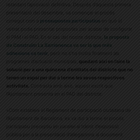
retardant l’aprovació definitiva. Després d’aquesta primera
presentació del desembre, va començar el procés
conegut com a
pressupostos participatius
en què el
veïnat podia presentar propostes per acabar de configurar
el PAM i el PAD. En el cas del nostre districte,
la proposta
de Construïm La Sarrianenca va ser la que més
adhesions va tenir,
però no s’ha inclòs finalment als
programes d’actuació municipals,
quedant així en l’aire la
solució per a una quinzena d’entitats del districte que no
tenen un espai per dur a terme les seves respectives
activitats.
Contrasta amb això, aquest escrit que
l’Ajuntament presenta en el PAD del districte:
«Com estableix el Reglament de participació ciutadana de
l’Ajuntament de Barcelona, es va dur a terme el procés
participatiu preceptiu en paral·lel al tràmit d’exposició
pública per a la presentació d’al·legacions al document