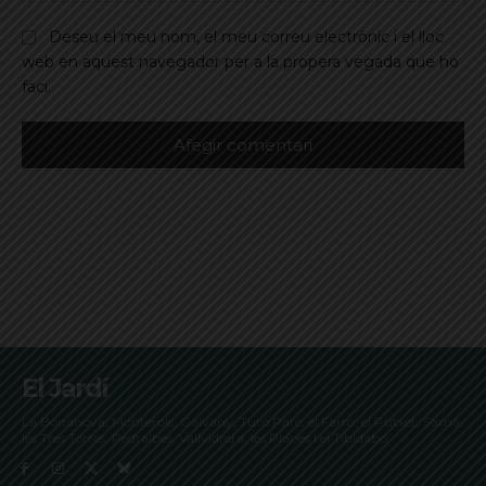
Deseu el meu nom, el meu correu electrònic i el lloc
web en aquest navegador per a la propera vegada que ho
faci.
El Jardí
La Bonanova, Monterols, Galvany, Turó Parc, el Farró, el Putxet, Sarrià,
les Tres Torres, Pedralbes, Vallvidrera, les Planes i el Tibidabo