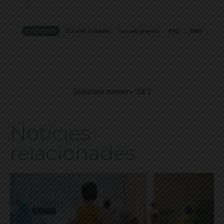
ETIQUETES
Consell Ciutadà
consell plenari
PAD
PAM
[adrotate banner="28"]
Notícies
relacionades