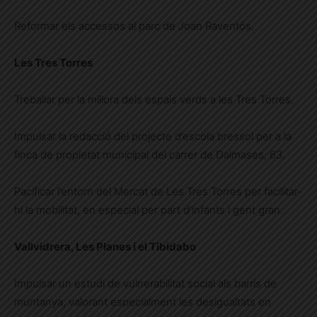
Reformar els accessos al parc de Joan Raventós.
Les Tres Torres
Treballar per la millora dels espais verds a les Tres Torres.
Impulsar la redacció del projecte d’escola bressol per a la
finca de propietat municipal del carrer de Dalmases, 63.
Pacificar l’entorn del Mercat de Les Tres Torres per facilitar-
hi la mobilitat, en especial per part d’infants i gent gran.
Vallvidrera, Les Planes i el Tibidabo
Impulsar un estudi de vulnerabilitat social als barris de
muntanya, valorant especialment les desigualtats en