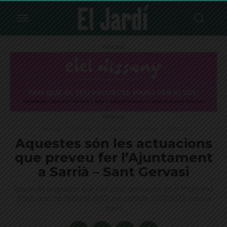
Publicitat
Publicitat
Destacat
Districte
Economia
General
Política
Aquestes són les actuacions
que preveu fer l’Ajuntament
a Sarrià – Sant Gervasi
Resum les propostes que han estat aprovades en el Programa
d'Actuació del Districte (PAD) pel període 2020-2023, barri a
barri