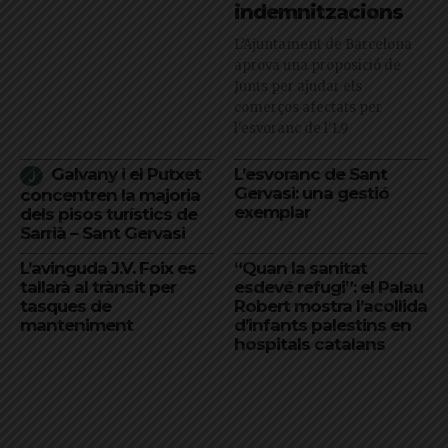
indemnitzacions
L’Ajuntament de Barcelona
aprova una proposició de
Junts per ajudar els
comerços afectats per
l'esvoranc de l'L9
Galvany i el Putxet
L’esvoranc de Sant
Gervasi: una gestió
concentren la majoria
exemplar
dels pisos turístics de
Sarrià – Sant Gervasi
L’avinguda J.V. Foix es
“Quan la sanitat
tallarà al trànsit per
esdevé refugi”: el Palau
tasques de
Robert mostra l’acollida
manteniment
d’infants palestins en
hospitals catalans