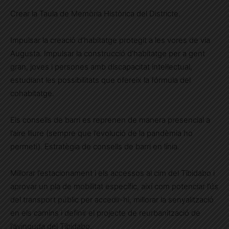
Crear la Taula de Memòria Històrica del Districte.
Impulsar la creació d’habitatge protegit a les vores de via
Augusta. Impulsar la construcció d’habitatge per a gent
gran, joves i persones amb discapacitat intel·lectual,
estudiant les possibilitats que ofereix la fórmula del
cohabitatge.
Els consells de barri es reprenen de manera presencial a
l’aire lliure (sempre que l’evolució de la pandèmia ho
permeti). Estratègia de consells de barri en línia.
Millorar l’estacionament i els accessos al cim del Tibidabo i
aprovar un pla de mobilitat específic, així com potenciar l’ús
del transport públic per accedir-hi, millorar la senyalització
en els camins i definir el projecte de reurbanització de
l’avinguda del Tibidabo.