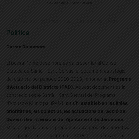
Seu de Sarrià - Sant Gervasi
Publicat el 30.12.2020 18:39 · Actualitzat el 30.12.2020 21:33
Política
Carme Rocamora
El passat 17 de desembre es va presentar al Consell
Ciutadà de Sarrià – Sant Gervasi el document estratègic
del districte pel període 2020-2023, l’anomenat
Programa
d’Actuació del Districte (PAD)
. Aquest document és la
concreció sobre Sarrià – Sant Gervasi del Programa
d’Actuació Municipal (PAM),
on s’hi estableixen les línies
prioritàries, els objectius, les actuacions de l’acció del
Govern i les inversions de l’Ajuntament de Barcelona
.
Malgrat que la primera presentació d’aquest document va
ser a principis de desembre de 2019, la pandèmia ha anat