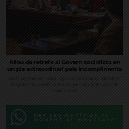
Allau de retrets al Govern socialista en
un ple extraordinari pels incompliments
Maria Eugènia Gay acusa l'oposició de difondre "falsedats"
després d'una sessió impulsada per Junts amb un xoc de
relats evident
REP LES NOTÍCIES AL
MOMENT AL WHATSAPP!