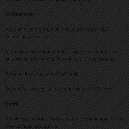
La Bonanova
Adequar el centre d’estada limitada per a persones
vulnerables de Císter.
Iniciar el desenvolupament del programa d’actuació de la
superilla de la Bonanova. Redactar el projecte executiu.
Reformar les tanques de Vil·la Florida.
Definir l’ús i el model de gestió del dipòsit del Rei Martí.
Sarrià
Regular la circulació privada al centre de Sarrià, promovent-
ne el caràcter de superilla.