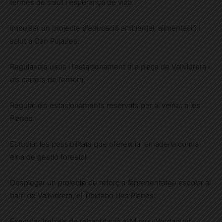
termes de salut i esperança de vida.
Impulsar un projecte d’educació ambiental, alimentació i
salut a Can Pujades.
Regular els usos i l’estacionament a la plaça de Vallvidrera i
els carrers de l’entorn.
Regular els estacionaments reservats per al veïnat a les
Planes.
Estudiar les possibilitats que ofereix la ramaderia com a
eina de gestió forestal.
Desplegar un projecte de reforç a l’aprenentatge escolar al
barri de Vallvidrera, el Tibidabo i les Planes.
Executar treballs de rehabilitació al Museu Verdaguer