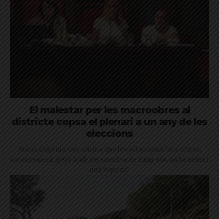
El malestar per les macroobres al
districte copsa el plenari a un any de les
eleccions
Maria Eugènia Gay afirma que les actuacions "ara són un
inconvenient, però amb perspectiva de futur són un benefici i
una riquesa"