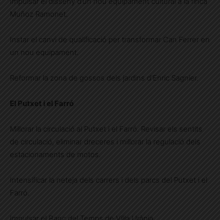
Impulsar el disseny d’un nou equipament cultural a la finca
Muñoz Ramonet.
Instar el canvi de qualificació per transformar Can Ferrer en
un nou equipament.
Reformar la zona de gossos dels jardins d’Enric Sagnier.
El Putxet i el Farró
Millorar la circulació al Putxet i el Farró. Revisar els sentits
de circulació, eliminar dreceres i millorar la regulació dels
estacionaments de motos.
Intensificar la neteja dels carrers i dels parcs del Putxet i el
Farró.
Impulsar el Banc del Temps de Vil·la Urània.