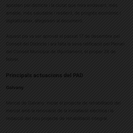
aposten pel districte i la ciutat que mira endavant, més
amable, més saludable i resilient, de progrés econòmic i
digitalitzada», afegeixen al document.
Aquest pla va ser aprovat el passat 17 de desembre pel
Consell del Districte i ara falta la seva ratificació pel Plenari
del Consell Municipal de l’Ajuntament, el proper 26 de
febrer.
Principals actuacions del PAD
Galvany
Mercat de Galvany: iniciar el projecte de rehabilitació del
mercat amb la renovació de la instal·lació elèctrica i la
redacció del nou projecte de rehabilitació integral.