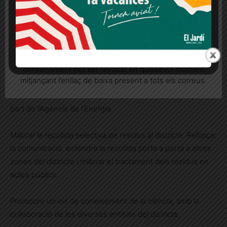
Més informació
Acceptar
Rebutjar tot
Impulsar les aules ambientals de Vil·la Urània i el Centre
Cívic Vázquez Montalbán per convertir-les en centres de
Quan l’usuari crea un compte al Diari el Jardí, dona el
referència.
seu consentiment explícit per rebre comunicacions
informatives relacionades amb el servei. Aquest
consentiment pot ser revocat en qualsevol moment
Promoure la instal·lació d’infraestructura fotovoltaica en
mitjançant l’enllaç de baixa present a tots els correus.
l’equipament de la plaça de Sarrià i els mercats de les Tres
Torres i Sant Gervasi i proposta per a Can Fàbregas per
part de l’Agència de l’Energia.
Millorar la recollida selectiva de residus al districte. Reforçar
la comunicació, estendre la recollida porta a porta a altres
zones del districte i millorar el tractament dels residus en
actes públics.
Promoure un eix de coneixement de la ciència, amb la
col·laboració de les diverses entitats del districte.