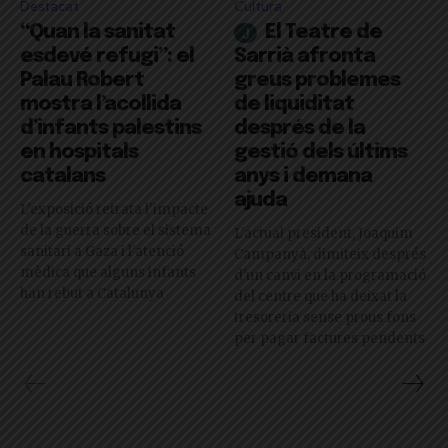
Destacat
Cultura
“Quan la sanitat
El Teatre de
esdevé refugi”: el
Sarrià afronta
Palau Robert
greus problemes
mostra l’acollida
de liquiditat
d’infants palestins
després de la
en hospitals
gestió dels últims
catalans
anys i demana
ajuda
L'exposició retrata l'impacte
de la guerra sobre el sistema
L'actual president, Joaquim
sanitari a Gaza i l'atenció
Campanyà, dimiteix després
mèdica que alguns infants
d'un canvi en la programació
han rebut a Catalunya
del centre que ha deixat la
tresoreria sense prous fons
per pagar factures pendents