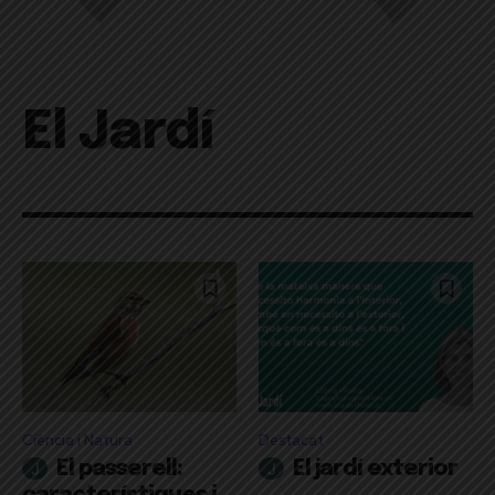
El Jardí
Ciència i Natura
Destacat
El passerell:
El jardí exterior