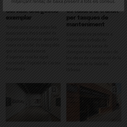
mitjançant l’enllaç de baixa present a tots els correus.
L’esvoranc de Sant
L’avinguda J.V. Foix
Gervasi: una gestió
es tallarà al trànsit
exemplar
per tasques de
manteniment
"Sovint informem sobre les
mancances. Però també és
L'afectació es produeix a
important destacar quan les
causa dels treballs de
coses es fan bé: és innegable
connexió a la xarxa de
que el comandament
clavegueram, en el marc de
d’aquesta crisi ha sigut
les obres de construcció de la
encertada", l'opinió de Carme
nova seu de la Guàrdia
Rocamora
Urbana