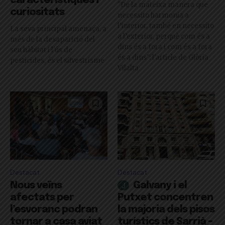
característiques i
"De la mateixa manera que
curiositats
necessito harmonia a
l’interior, també en necessito
La seva principal amenaça, a
a l’exterior, perquè com és a
més de la desaparició del
dins és a fora i com és a fora
seu hàbitat i l'ús de
és a dins": l'article de Glòria
pesticides, és el silvestrisme
Vilalta
Destacat
Destacat
Nous veïns
Galvany i el
afectats per
Putxet concentren
l’esvoranc podran
la majoria dels pisos
tornar a casa aviat
turístics de Sarrià –