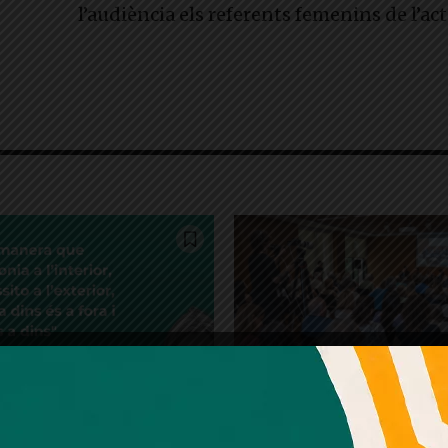
l’audiència els referents femenins de l’act
Amb el seu acord, nosaltres fem servir galetes o