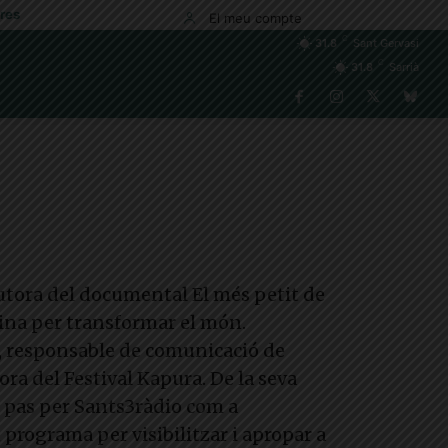
res
El meu compte
C
31.8
Sant Gervasi
C
31.8
Sarrià
tora del documental El més petit de
eina per transformar el món.
dí, responsable de comunicació de
ra del Festival Kapura. De la seva
el pas per Sants3ràdio com a
 programa per visibilitzar i apropar a