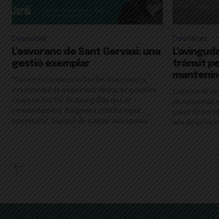
Destacat
Destacat
L’esvoranc de Sant Gervasi: una
L’avinguda 
gestió exemplar
trànsit p
manteni
"Sovint informem sobre les mancances.
Però també és important destacar quan les
L'afectació es
coses es fan bé: és innegable que el
de connexió a
comandament d’aquesta crisi ha sigut
marc de les o
encertada", l'opinió de Carme Rocamora
seu de la Guà