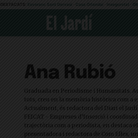
DESTACATS:
Esvoranc Sant Gervasi
·
Casa Orlandai
·
Inseguretat
·
Ob
Ana Rubió
Graduada en Periodisme i Humanitats. Au
tots, creu en la memòria històrica com a 
Actualment, és redactora del Diari el Jar
FEICAT - Empreses d’Inserció i coordinado
trajectòria com a periodista, en destaca 
presentadora i redactora de Com Elles, un