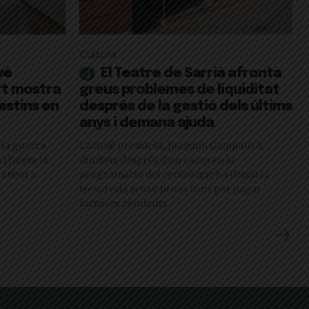
Cultura
vé
El Teatre de Sarrià afronta
ert mostra
greus problemes de liquiditat
lestins en
després de la gestió dels últims
anys i demana ajuda
 la guerra
L'actual president, Joaquim Campanyà,
i l'atenció
dimiteix després d'un canvi en la
 rebut a
programació del centre que ha deixat la
tresoreria sense prous fons per pagar
factures pendents