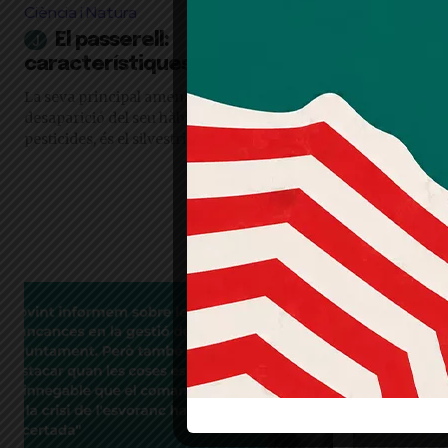
Ciència i Natura
Destacat
El passerell:
El jard
característiques i curiositats
"De la mateix
harmonia a l’
La seva principal amenaça, a més de la
l’exterior, pe
desaparició del seu hàbitat i l'ús de
com és a fora é
pesticides, és el silvestrisme
Vilalta