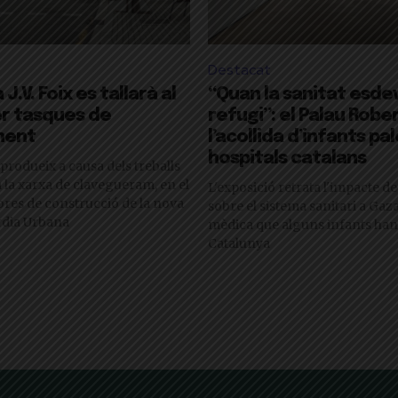
Destacat
J.V. Foix es tallarà al
“Quan la sanitat esde
er tasques de
refugi”: el Palau Rob
ment
l’acollida d’infants pa
hospitals catalans
 produeix a causa dels treballs
 la xarxa de clavegueram, en el
L'exposició retrata l'impacte de
bres de construcció de la nova
sobre el sistema sanitari a Gaza 
rdia Urbana
mèdica que alguns infants han
Catalunya