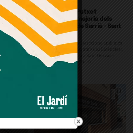
Destacat
er
Galvany i el Putxet
nar a casa
concentren la majoria dels
es
pisos turístics de Sarrià – Sant
Gervasi
mar
El districte és el sisè de Barcelona amb més
habitatges d’ús turístic, amb 662 llicències i
una forta concentració a Sant Gervasi-
rova una
Galvany i el Putxet i el Farró
 els comerços