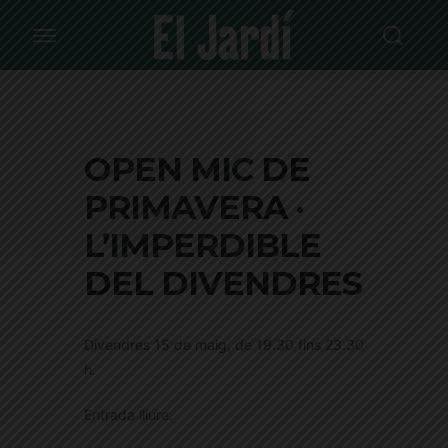
OPEN MIC DE
PRIMAVERA ·
L’IMPERDIBLE
DEL DIVENDRES
Divendres 15 de maig, de 19.30 fins 23.30
h.
Entrada lliure.