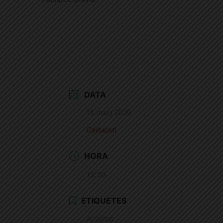
DATA
15 maig 2026
Caducat!
HORA
19:30
ETIQUETES
Activitat