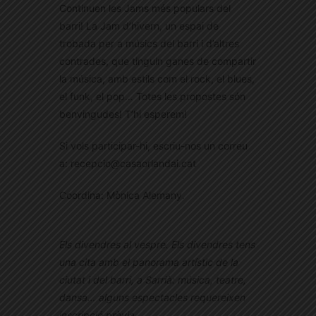
Continuen les Jams més populars del
barri! La Jam d’hivern, un espai de
trobada per a músics del barri i d’altres
contrades, que tinguin ganes de compartir
la música, amb estils com el rock, el blues,
el funk, el pop… Totes les propostes són
benvingudes! T’hi esperem!
Si vols participar-hi, escriu-nos un correu
a: recepcio@casaorlandai.cat
Coordina: Mònica Alemany.
Els divendres al vespre.
Els divendres tens
una cita amb el panorama artístic de la
ciutat i del barri, a Sarrià: música, teatre,
dansa… alguns espectacles requereixen
inscripció prèvia.