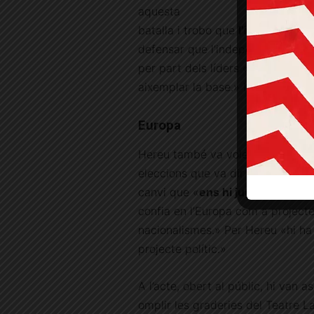
aquesta
batalla i trobo que
l’independenti
defensar que l’independentisme no
per part dels líders «s’ha fet una
aixemplar la base.» I els va llan
Europa
Hereu també va voler entrar a va
eleccions que va dir que ens ag
canvi que «
ens hi juguem
molt
p
confia en l’Europa com a projecte
nacionalismes.» Per Hereu «hi ha
projecte polític.»
A l’acte, obert al públic, hi van
omplir les graderies del Teatre L