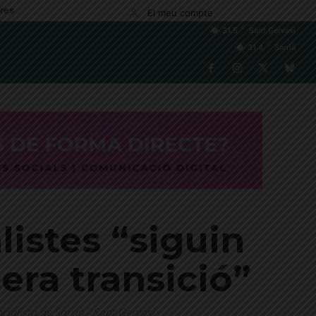
res
El meu compte
C
31.5
Sant Gervasi
C
31.4
Sarrià
listes “siguin
era transició”
cialista de Sarrià - Sant Gervasi