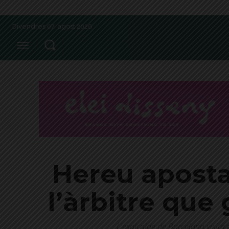
Divendres 07, agost 2026
Hereu aposta 
l’àrbitre que
L'exalcalde de Barcelona visita 