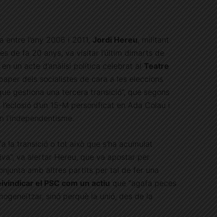
a entre l’any 2006 i 2011,
Jordi Hereu
, militant
s de fa 20 anys, va visitar l’últim dimarts de
e en un acte d’anàlisi política celebrat al
Teatre
 paper dels socialistes de cara a les eleccions
 que gestiona una tercera transició”, que segons
l’eclosió d’un 15-M personificat en Ada Colau i
n l’independentisme.
 la transició o tot això que s’ha acumulat
va”, va alertar Hereu, que va apostar per
njunta amb altres partits per tal de fer una
eivindicar el PSC com un actiu
que “agafa peces
mogeneïtzar, sinó perquè la unió, des de la