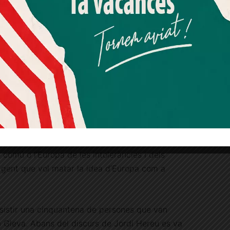
Més informació
Acceptar
Rebutjar tot
sme és la pitjor de les solucions
.» Hereu va
 té el suport de la majoria dels catalans i que
Quan l’usuari crea un compte al Diari el Jardí, dona el seu
consentiment explícit per rebre comunicacions
 mala lectura.» Per això, va dir, «ara necessiten
informatives relacionades amb el servei. Aquest
çar un dard: «Que ho haguéssin pensat abans.»
consentiment pot ser revocat en qualsevol moment
mitjançant l’enllaç de baixa present a tots els correus.
lorar les properes eleccions europees, une
afen «amb indiferència» però que defensava en
erquè hem de veure si guanya l’Europa que
 comú o l’Europa de les intoleràncies i dels
 gent que vol matar la idea d’Europa com a
 assistir una cinquantena de persones que van
a Gleva. Abans del discurs de Jordi Hereu es va