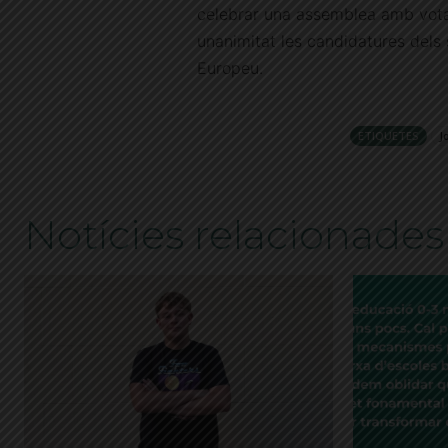
celebrar una assemblea amb vota
unanimitat les candidatures dels 
Europeu.
ETIQUETES
J
Notícies relacionades