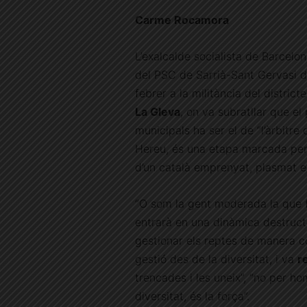
Carme Rocamora
L’exalcalde socialista de Barcelon
del PSC de Sarrià-Sant Gervasi de
febrer a la militància del district
La Gleva
, on va subratllar que el
municipals ha ser el de “l’àrbitre
Hereu, és una etapa marcada per 
d’un català emprenyat, plasmat e
“O som la gent moderada la que fa
entrarà en una dinàmica destructi
gestionar els reptes de manera co
gestió des de la diversitat, i va
r
trencades i les uneix”, “no per ho
diversitat, és la força”.