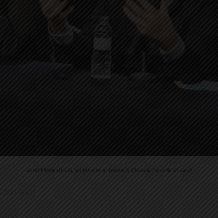
Jordi Hereu (dreta) en un acte al Teatre la Gleva al Farró © El Jardí
.4.2019 19:41