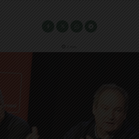
2
min.