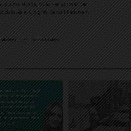
ció a mà alçada, on es van aprovar per
socialistes al Congrés, Senat i Parlament
ordi Hereu
psc
Teatre La Gleva