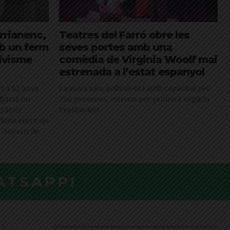
arrianenc,
Teatres del Farró obre les
mb un ferm
seves portes amb una
ivisme
comèdia de Virginia Woolf mai
estrenada a l’estat espanyol
rt a 82 anys
La nova sala, polivalent i amb capacitat per
barri; en
250 persones, estrena per primera vegada
aràcter
Freshwater
cions entre els
el Govern de
ATSAPP!