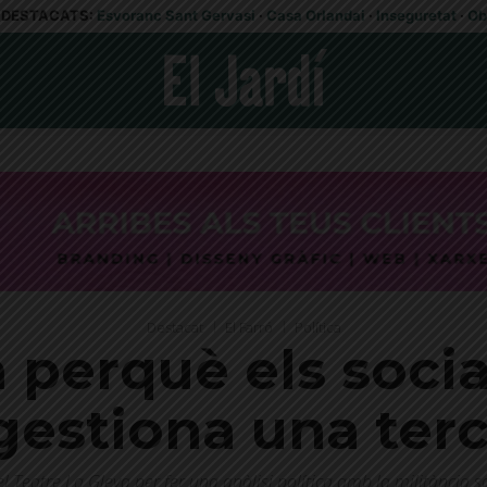
DESTACATS:
Esvoranc Sant Gervasi
·
Casa Orlandai
·
Inseguretat
·
Ob
Destacat
El Farró
Política
perquè els socia
 gestiona una terc
el Teatre La Gleva per fer una anàlisi política amb la militància so