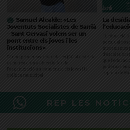
Samuel Alcalde: «Les
La desídi
Joventuts Socialistes de Sarrià
l’educaci
– Sant Gervasi volem ser un
“L’educació 0-
pont entre els joves i les
pocs. Cal pos
institucions»
mecanismes p
d’escoles bre
El nou primer secretari de les JSC al districte
que l’educaci
es marca com a objectiu fer de
poderosa eina
l'organització un pont entre els joves i la
l'opinió de 
política municipal
REP LES NOTÍ