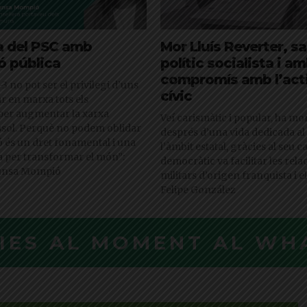
a del PSC amb
Mor Lluís Reverter, s
ó pública
polític socialista i a
compromís amb l’act
3 no pot ser el privilegi d’uns
cívic
ar en marxa tots els
er augmentar la xarxa
Veí carismàtic i popular, ha mo
ssol. Perquè no podem oblidar
després d’una vida dedicada al 
ó és un dret fonamental i una
l’àmbit estatal, gràcies al seu c
 per transformar el món”:
democràtic va facilitar les rela
Munsa Mompió
militars d’origen franquista i 
Felipe González
CIES AL MOMENT AL WH