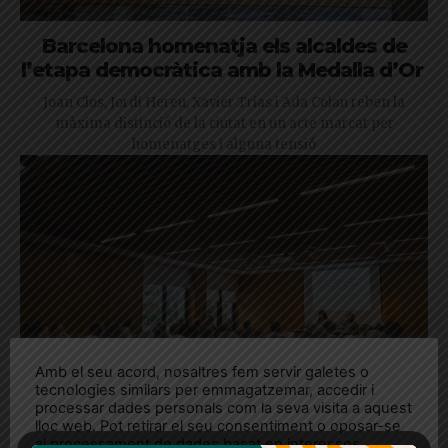
Barcelona homenatja els alcaldes de
l’etapa democràtica amb la Medalla d’Or
Joan Clos, Jordi Hereu, Xavier Trias i Ada Colau reben la
màxima distinció de la ciutat en un acte marcat per
homenatges i alguna tensió
Amb el seu acord, nosaltres fem servir galetes o
tecnologies similars per emmagatzemar, accedir i
processar dades personals com la seva visita a aquest
lloc web. Pot retirar el seu consentiment o oposar-se
al processament de dades basat en interessos