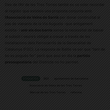
Des de l’AV de les Tres Torres també es va voler recordar
al regidor que existeix una proposta conjunta amb
l’Associació de Veïns de Sarrià
per donar continuïtat al
pas de vianants de la Via Augusta -que antigament
exisita- i
unir els dos barris
sense la necessitat de baixar
al subsòl i veure’s obligat a creuar a través de les
instal·lacions dels Ferrocarrils de la Generalitat de
Catalunya (FGC). La resposta de Batlle va ser que “tant de
bo es pogués fer” però que avui en dia la
partida
pressupostària
del Districte no ho permet.
ETIQUETES
2021
ajuntament de barcelona
Associació de Veïns de les Tres Torres
Mercat de les Tres Torres
reforma