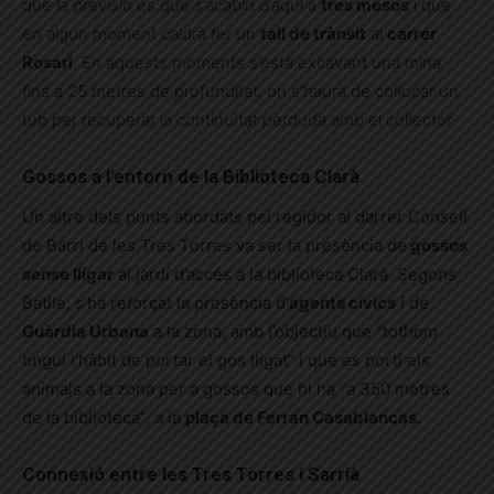
que la previsió és que s’acabin d’aquí a
tres mesos
i que
en algun moment caldrà fer un
tall de trànsit
al
carrer
Rosari
. En aquests moments s’està excavant una mina
fins a 25 metres de profunditat, on s’haurà de col·locar un
tub per recuperar la continuïtat perduda amb el col·lector.
Gossos a l’entorn de la Biblioteca Clarà
Un altre dels punts abordats pel regidor al darrer Consell
de Barri de les Tres Torres va ser la presència de
gossos
sense lligar
al jardí d’accés a la biblioteca Clarà. Segons
Batlle, s’ha reforçat la presència d’
agents cívics
i de
Guàrdia Urbana
a la zona, amb l’objectiu que “tothom
tingui l’hàbit de portar el gos lligat” i que es porti els
animals a la zona per a gossos que hi ha “a 350 metres
de la biblioteca”, a la
plaça de Ferran Casablancas.
Connexió entre les Tres Torres i Sarrià