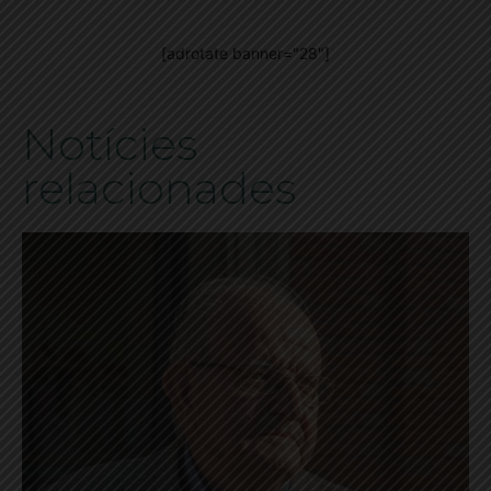
[adrotate banner="28"]
Notícies
relacionades