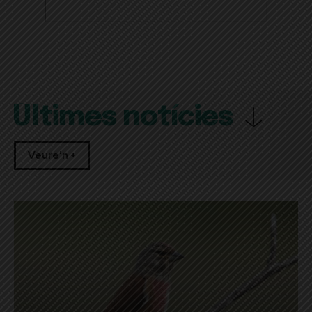
Últimes notícies
Veure'n +