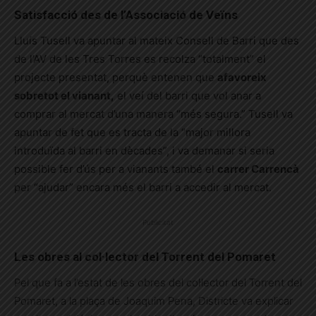
Satisfacció des de l’Associació de Veïns
Lluís Tusell va apuntar al mateix Consell de Barri que des
de l’AV de les Tres Torres es recolza “totalment” el
projecte presentat, perquè entenen que
afavoreix
sobretot el vianant,
el veí del barri que vol anar a
comprar al mercat d’una manera “més segura.” Tusell va
apuntar de fet que es tracta de la “major millora
introduïda al barri en dècades”, i va demanar si seria
possible fer d’ús per a vianants també el
carrer Carrencà
per “ajudar” encara més el barri a accedir al mercat.
Publicitat
Les obres al col·lector del Torrent del Pomaret
Pel que fa a l’estat de les obres del col·lector del Torrent del
Pomaret, a la plaça de Joaquim Pena, Districte va explicar