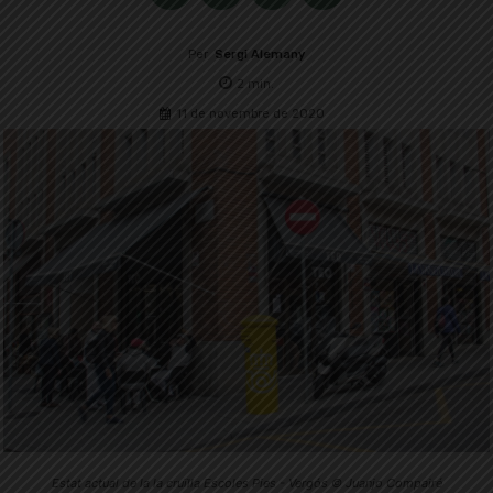
Per
Sergi Alemany
2
min.
11 de novembre de 2020
Estat actual de la la cruïlla Escoles Pies - Vergós © Juanjo Compairé