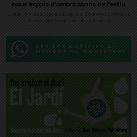
nous espais d’ombra abans de l’estiu
L'actuació s'emmarca en el Programa d'Ombres i s'efectuarà
a diverses àrees de joc i escoles del districte
REP LES NOTÍCIES AL
MOMENT AL WHATSAPP!