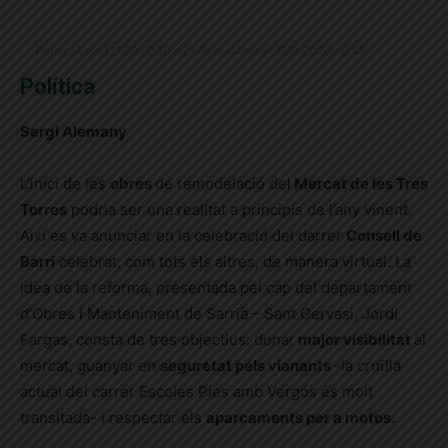
Publicat el 11.11.2020 10:47 · Actualitzat el 11.11.2020 16:41
Política
Sergi Alemany
L’inici de les
obres
de remodelació del
Mercat de les Tres
Torres
podria ser una realitat a principis de l’any vinent.
Així es va anunciar en la celebració del darrer
Consell de
Barri
celebrat, com tots els altres, de manera virtual. La
idea de la reforma, presentada pel cap del departament
d’Obres i Manteniment de Sarrià – Sant Gervasi, Jordi
Fargas, consta de tres objectius: donar
major visibilitat
al
mercat, guanyar en
seguretat pels vianants
-la cruïlla
actual del carrer Escoles Pies amb Vergós és molt
transitada- i respectar els
aparcaments per a motos.