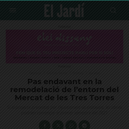
Publicitat
Publicitat
Destacat
Les Tres Torres
Política
Societat
Pas endavant en la
remodelació de l’entorn del
Mercat de les Tres Torres
Si el projecte presentat per l’Ajuntament va endavant, les obres
podrien començar el primer semestre del 2021