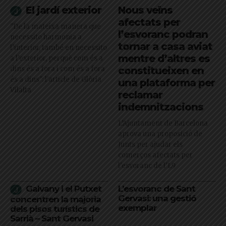
El jardí exterior
Nous veïns
afectats per
"De la mateixa manera que
l’esvoranc podran
necessito harmonia a
tornar a casa aviat
l’interior, també en necessito
mentre d’altres es
a l’exterior, perquè com és a
dins és a fora i com és a fora
constitueixen en
és a dins": l'article de Glòria
una plataforma per
Vilalta
reclamar
indemnitzacions
L’Ajuntament de Barcelona
aprova una proposició de
Junts per ajudar els
comerços afectats per
l'esvoranc de l'L9
Galvany i el Putxet
L’esvoranc de Sant
Gervasi: una gestió
concentren la majoria
exemplar
dels pisos turístics de
Sarrià – Sant Gervasi