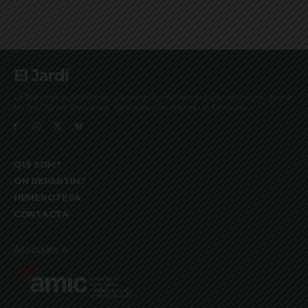
El Jardí
La Bonanova, Monterols, Galvany, Turó Parc, el Farró, el Putxet, Sarrià,
les Tres Torres, Pedralbes, Vallvidrera, les Planes i el Tibidabo
QUI SOM?
ON REPARTIM?
HEMEROTECA
CONTACTA
Associats a: