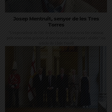
Josep Mentruit, senyor de les Tres
Torres
"L'expresident de l'AV de les Tres Torres es va fer estimar
pels seus veïns gràcies al seu tarannà dialogant i afable": un
article de Lluís Tusell