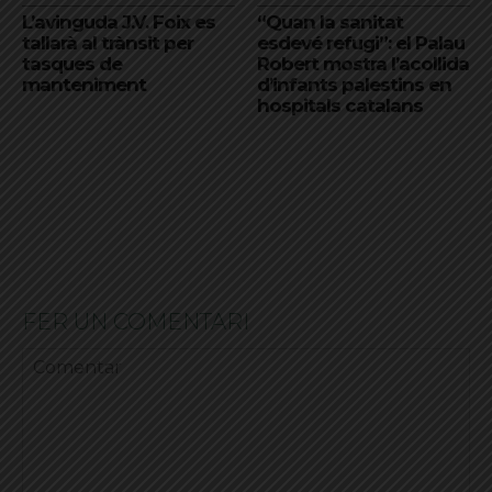
L’avinguda J.V. Foix es
“Quan la sanitat
tallarà al trànsit per
esdevé refugi”: el Palau
tasques de
Robert mostra l’acollida
manteniment
d’infants palestins en
hospitals catalans
FER UN COMENTARI