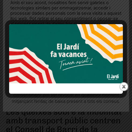
Amb el seu acord, nosaltres fem servir galetes o
tecnologies similars per emmagatzemar, accedir i
processar dades personals com la seva visita a aquest
lloc web. Pot retirar el seu consentiment o oposar-se
al processament de dades basat en interessos
legítims en qualsevol moment fent clic a "Ajustos de
cookies" o a la nostra Política de privacitat en aquest
lloc web. Si cliques "acceptar" dones el teu
consentiment
Més informació
Acceptar
Rebutjar tot
Quan l’usuari crea un compte al Diari el Jardí, dona el
seu consentiment explícit per rebre comunicacions
informatives relacionades amb el servei. Aquest
consentiment pot ser revocat en qualsevol moment
mitjançant l’enllaç de baixa present a tots els correus.
Les queixes sobre la mobilitat
amb transport públic centren
el Consell de Barri de la