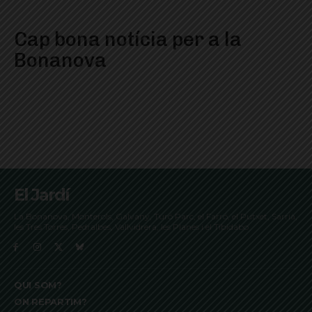
Cap bona notícia per a la
Bonanova
El Jardí
La Bonanova, Monterols, Galvany, Turó Parc, el Farró, el Putxet, Sarrià,
les Tres Torres, Pedralbes, Vallvidrera, les Planes i el Tibidabo
QUI SOM?
ON REPARTIM?