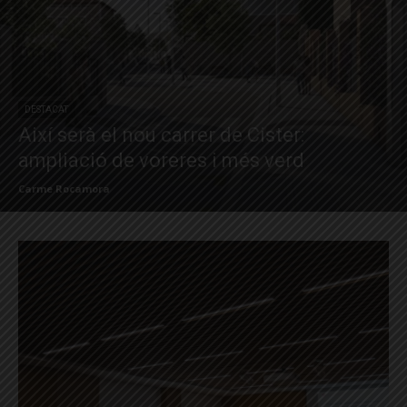
DESTACAT
Així serà el nou carrer de Cister:
ampliació de voreres i més verd
Carme Rocamora