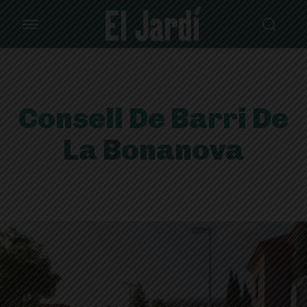
Consell De Barri De
La Bonanova