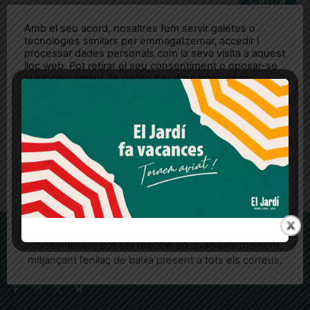
Amb el seu acord, nosaltres fem servir galetes o
tecnologies similars per emmagatzemar, accedir i
O torneu a la pàgina principal.
processar dades personals com la seva visita a aquest
lloc web. Pot retirar el seu consentiment o oposar-se
al processament de dades basat en interessos
Back to Homepage
legítims en qualsevol moment fent clic a "Ajustos de
cookies" o a la nostra Política de privacitat en aquest
lloc web. Si cliques "acceptar" dones el teu
consentiment
Més informació
Acceptar
Rebutjar tot
Quan l’usuari crea un compte al Diari el Jardí, dona el
seu consentiment explícit per rebre comunicacions
informatives relacionades amb el servei. Aquest
El Jardí
consentiment pot ser revocat en qualsevol moment
mitjançant l’enllaç de baixa present a tots els correus.
La Bonanova, Monterols, Galvany, Turó Parc, el Farró, el Putxet, Sarrià,
les Tres Torres, Pedralbes, Vallvidrera, les Planes i el Tibidabo