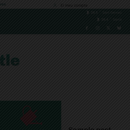
res
El meu compte
C
26.5
Sant Gervasi
C
26.4
Sarrià
tle
Sample post