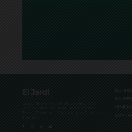
El Jardí
QUI SO
ON REP
La Bonanova, Monterols, Galvany, Turó
HEMER
Parc, el Farró, el Putxet, Sarrià, les Tres
Torres, Pedralbes, Vallvidrera, les Planes i el
CONTA
Tibidabo