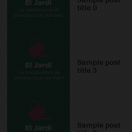
title 0
Sample post
title 3
Sample post