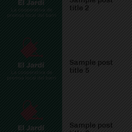
title 2
Sample post
title 5
Sample post