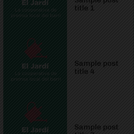
title 1
Sample post
title 4
Sample post