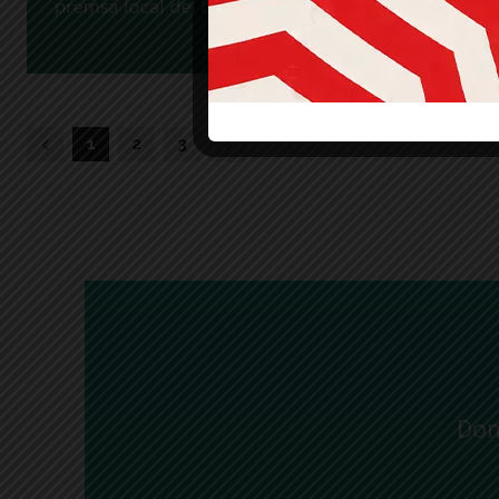
1
2
3
Don