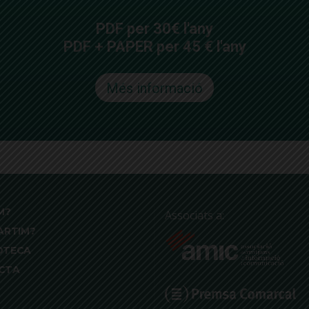
PDF per 30€ l'any
PDF + PAPER per 45 € l'any
Més informació
M?
Associats a:
ARTIM?
OTECA
CTA