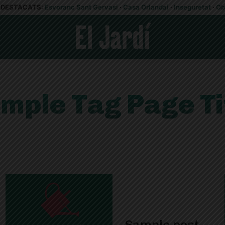
DESTACATS:
Esvoranc Sant Gervasi
·
Casa Orlandai
·
Inseguretat
·
Ob
mple Tag Page Ti
Sample post