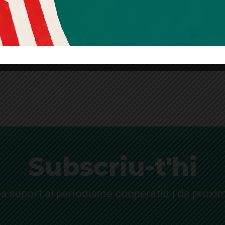
mitjançant l’enllaç de baixa present a tots els correus.
Subscriu-t'hi
a suport al periodisme cooperatiu i de proxim