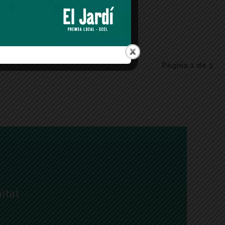
Pàgina 1 de 3
itat