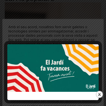
Amb el seu acord, nosaltres fem servir galetes o
tecnologies similars per emmagatzemar, accedir i
processar dades personals com la seva visita a aquest
lloc web. Pot retirar el seu consentiment o oposar-se
al processament de dades basat en interessos
legítims en qualsevol moment fent clic a "Ajustos de
cookies" o a la nostra Política de privacitat en aquest
lloc web. Si cliques "acceptar" dones el teu
consentiment
Més informació
Acceptar
Rebutjar tot
Quan l’usuari crea un compte al Diari el Jardí, dona el
seu consentiment explícit per rebre comunicacions
informatives relacionades amb el servei. Aquest
consentiment pot ser revocat en qualsevol moment