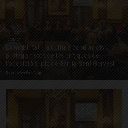
DESTACAT
La mobilitat i la cultura popular, els
protagonistes de les crítiques de
l’oposició al ple de Sarrià-Sant Gervasi
Natalia Avellan Puig