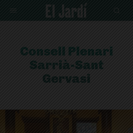
Consell Plenari
Sarrià-Sant
Gervasi