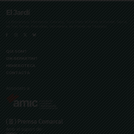
El Jardí
La Bonanova, Monterols, Galvany, Turó Parc, el Farró, el Putxet, Sarrià,
les Tres Torres, Pedralbes, Vallvidrera, les Planes i el Tibidabo
QUI SOM?
ON REPARTIM?
HEMEROTECA
CONTACTA
Associats a:
Amb el suport de: