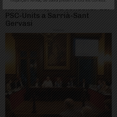
mitjançant l’enllaç de baixa present a tots els correus.
Xavier Nolis, nou conseller del
PSC-Units a Sarrià-Sant
Gervasi
Publicitat