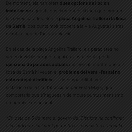
De moment, els han ofert
dues opcions de lloc on
instal·lar-se
aquests dos diumenges al mes que munten
les seves parades. Són la
plaça Angelina Trallero i la llosa
de Sarrià
, dos punts molt propers a la Via Augusta i a tres
minuts a peu de l’actual ubicació.
En el cas de la plaça Angelina Trallero, els paradistes ho
veuen inviable perquè l’espai és «insuficient» per la
quinzena de parades
actuals
del mercat, mentre que a la
llosa de Sarrià hi veuen el
problema del vent
-l’espai no
està rodejat d’edificis-
i la incompatibilitat amb la
instal·lació de la fira d’atraccions per Festa Major, que
comportaria que s’haguessin de moure puntualment amb
un permís excepcional.
*En data de 5 de març el govern del Districte ha confirmat
a El Jardí que finalment permetrà als paradistes allargar la