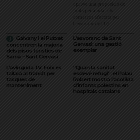
aprova una proposició de
Junts per ajudar els
comerços afectats per
l'esvoranc de l'L9
Galvany i el Putxet
L’esvoranc de Sant
Gervasi: una gestió
concentren la majoria
exemplar
dels pisos turístics de
Sarrià – Sant Gervasi
L’avinguda J.V. Foix es
“Quan la sanitat
tallarà al trànsit per
esdevé refugi”: el Palau
tasques de
Robert mostra l’acollida
manteniment
d’infants palestins en
hospitals catalans