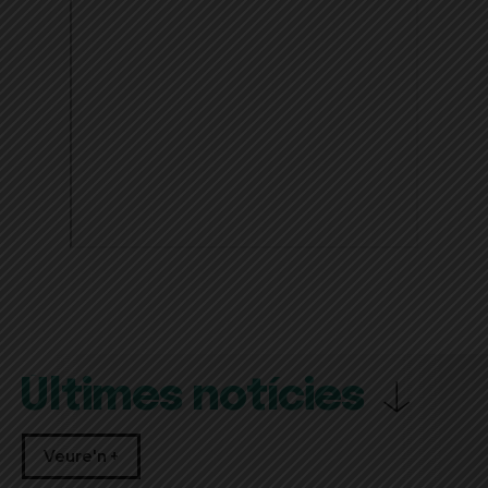
Últimes notícies
Veure'n +