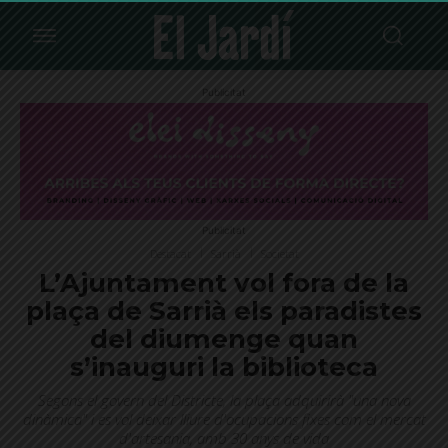
Publicitat
Publicitat
Destacat
Sarrià
Societat
L’Ajuntament vol fora de la
plaça de Sarrià els paradistes
del diumenge quan
s’inauguri la biblioteca
Segons el govern del Districte, la plaça adquirirà "una nova
dinàmica" i es vol deixar lliure d'ocupacions fixes com el mercat
d'artesania, amb 30 anys de vida