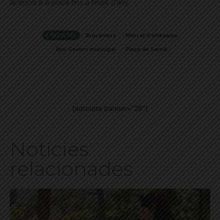
llicència a la plaça fins a finals d’any.
ETIQUETES
Brocanters
Mercat d'artesania
Nou Govern municipal
Plaça de Sarrià
[adrotate banner="28"]
Notícies
relacionades