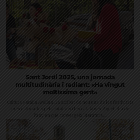
Sant Jordi 2025, una jornada
multitudinària i radiant: «Ha vingut
moltíssima gent»
Cultura Natalia Avellan Ha arribat de nou una de les festivitats
més estimades pels catalans i les catalanes. Aquell dia de
l'any en què convergeix literatura,...