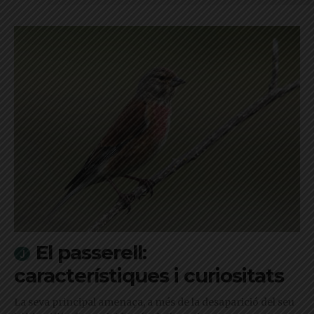
El passerell:
característiques i curiositats
La seva principal amenaça, a més de la desaparició del seu