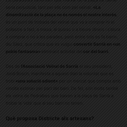
seria perjudicial, tant per ells com pel veïnat.
«La
dinamització de la plaça no és només el nostre interès
,
és un punt de trobada del veïnat que va a comprar-hi el
pollastre a l’ast, a missa, al quiosc o a treure diners i s’atura
a comprar o no a les parades, però entre tots es fa barri»,
diu Sáez, que critica que es vulgui
convertir Sarrià en «un
poble fantasma»
eliminant activitat del
cor del barri.
Des de
l’Associació Veïnal de Sarrià
el seu president,
Jordi Bosch, manifesta a aquest diari la voluntat que es
trobi
«una solució adient»
per un mercat que compta amb
«molta estima» per part del barri. De fet, són molts també
els veïns de Pedralbes que baixen a la plaça de Sarrià a
trobar la ‘vida’ que al seu barri no tenen.
Què proposa Districte als artesans?