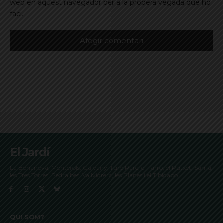
web en aquest navegador per a la propera vegada que ho
faci.
El Jardí
La Bonanova, Monterols, Galvany, Turó Parc, el Farró, el Putxet, Sarrià,
les Tres Torres, Pedralbes, Vallvidrera, les Planes i el Tibidabo
QUI SOM?