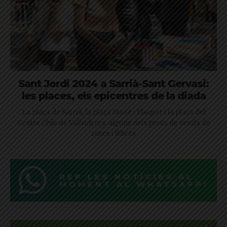
Sant Jordi 2024 a Sarrià-Sant Gervasi:
les places, els epicentres de la diada
La plaça de Sarrià, la plaça Mañé i Flaquer i la plaça del
Centre Cívic de Vallvidrera, alguns dels punts de venda de
roses i llibres
REP LES NOTÍCIES AL
MOMENT AL WHATSAPP!