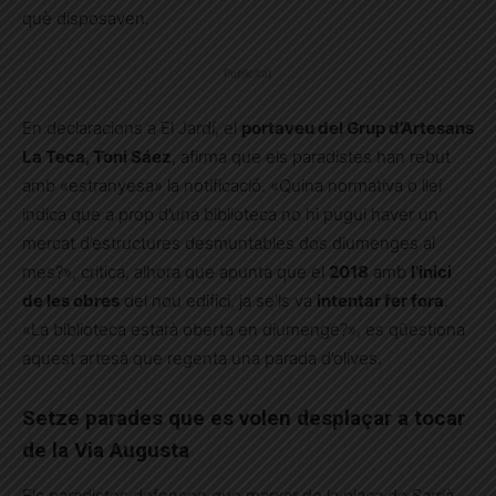
què disposaven.
Publicitat
En declaracions a El Jardí, el
portaveu del Grup d’Artesans
La Teca, Toni Sáez
, afirma que els paradistes han rebut
amb «estranyesa» la notificació. «Quina normativa o llei
indica que a prop d’una biblioteca no hi pugui haver un
mercat d’estructures desmuntables dos diumenges al
mes?», critica, alhora que apunta que el
2018
amb
l’inici
de les obres
del nou edifici, ja se’ls va
intentar fer fora
.
«La biblioteca estarà oberta en diumenge?», es qüestiona
aquest artesà que regenta una parada d’olives.
Setze parades que es volen desplaçar a tocar
de la Via Augusta
Els paradistes defensen que marxar de la plaça de Sarrià