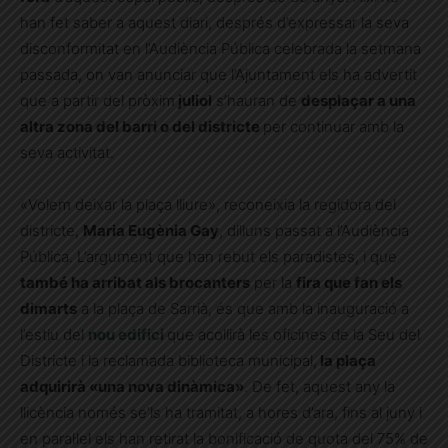
han fet saber a aquest diari, després d’expressar la seva
disconformitat en l’Audiència Pública celebrada la setmana
passada, on van anunciar que l’Ajuntament els ha advertit
que a partir del pròxim
juliol
s’hauran de
desplaçar a una
altra zona del barri o del districte
per continuar amb la
seva activitat.
«Volem deixar la plaça lliure», reconeixia la regidora del
districte,
Maria Eugènia Gay
, dilluns passat a l’Audiència
Pública. L’argument que han rebut els paradistes, i que
també ha arribat als brocanters
per la
fira que fan els
dimarts
a la plaça de Sarrià, és que amb la inauguració a
l’estiu del
nou edifici
que acollirà les oficines de la Seu del
Districte i la reclamada biblioteca municipal,
la plaça
adquirirà «una nova dinàmica»
. De fet, aquest any la
llicència només se’ls ha tramitat, a hores d’ara, fins al juny i
en paral·lel els han retirat la bonificació de quota del 75% de