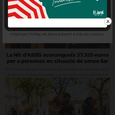
Quan l’usuari crea un compte al Diari el Jardí, dona el
seu consentiment explícit per rebre comunicacions
informatives relacionades amb el servei. Aquest
consentiment pot ser revocat en qualsevol moment
mitjançant l’enllaç de baixa present a tots els correus.
La Nit d’ASSÍS aconsegueix 27.325 euros
per a persones en situació de sense llar
El 7è Sopar Solidari organitzat per l'entitat a la plaça de Sarrià
destinarà els fons recaptats a programes d'inserció laboral