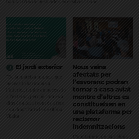
hàbitat i l'ús de pesticides, és el silvestrisme
El jardí exterior
Nous veïns
afectats per
"De la mateixa manera que
l’esvoranc podran
necessito harmonia a
tornar a casa aviat
l’interior, també en necessito
mentre d’altres es
a l’exterior, perquè com és a
dins és a fora i com és a fora
constitueixen en
és a dins": l'article de Glòria
una plataforma per
Vilalta
reclamar
indemnitzacions
L’Ajuntament de Barcelona