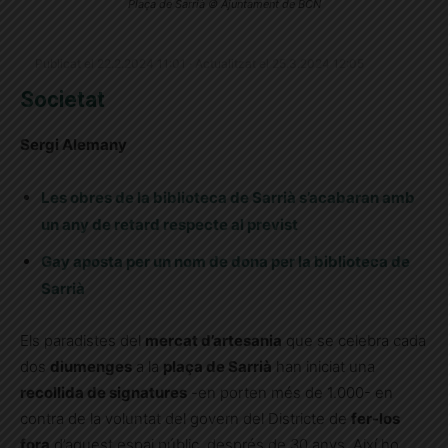
Plaça de Sarrià © Ajuntament de BCN
Publicat el 22.2.2024 11:01 · Actualitzat el 25.3.2024 12:05
Societat
Sergi Alemany
Les obres de la biblioteca de Sarrià s’acabaran amb
un any de retard respecte al previst
Gay aposta per un nom de dona per la biblioteca de
Sarrià
Els paradistes del
mercat d’artesania
que se celebra cada
dos
diumenges
a la
plaça de Sarrià
han iniciat una
recollida de signatures
-en porten més de 1.000- en
contra de la voluntat del govern del Districte de
fer-los
fora
d’aquest espai públic, després de 30 anys. Així ho