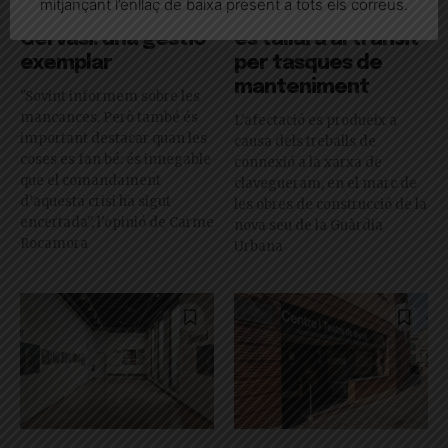
mitjançant l’enllaç de baixa present a tots els correus.
L’esvoranc de Sant
L’avinguda J.V. Foix
Gervasi: una gestió
es tallarà al trànsit
exemplar
per tasques de
manteniment
"Sovint informem sobre les
mancances. Però també és
L'afectació es produeix a
important destacar quan les
causa dels treballs de
coses es fan bé: és innegable
connexió a la xarxa de
que el comandament
clavegueram, en el marc de
d’aquesta crisi ha sigut
les obres de construcció de la
encertada", l'opinió de Carme
nova seu de la Guàrdia
Rocamora
Urbana