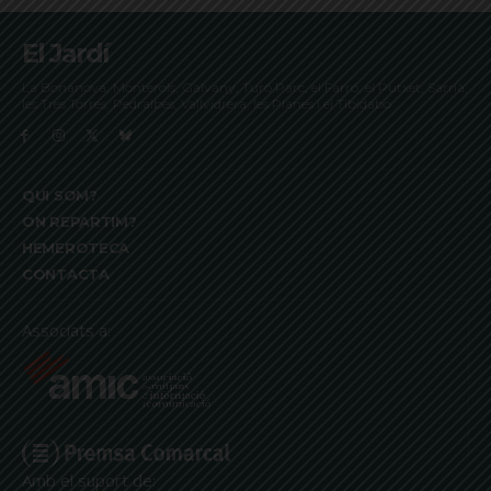
El Jardí
La Bonanova, Monterols, Galvany, Turó Parc, el Farró, el Putxet, Sarrià,
les Tres Torres, Pedralbes, Vallvidrera, les Planes i el Tibidabo
QUI SOM?
ON REPARTIM?
HEMEROTECA
CONTACTA
Associats a:
Amb el suport de: