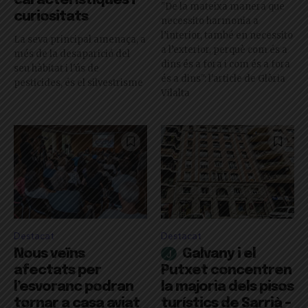
característiques i
"De la mateixa manera que
curiositats
necessito harmonia a
l’interior, també en necessito
La seva principal amenaça, a
a l’exterior, perquè com és a
més de la desaparició del
dins és a fora i com és a fora
seu hàbitat i l'ús de
és a dins": l'article de Glòria
pesticides, és el silvestrisme
Vilalta
Destacat
Destacat
Nous veïns
Galvany i el
afectats per
Putxet concentren
l’esvoranc podran
la majoria dels pisos
tornar a casa aviat
turístics de Sarrià –