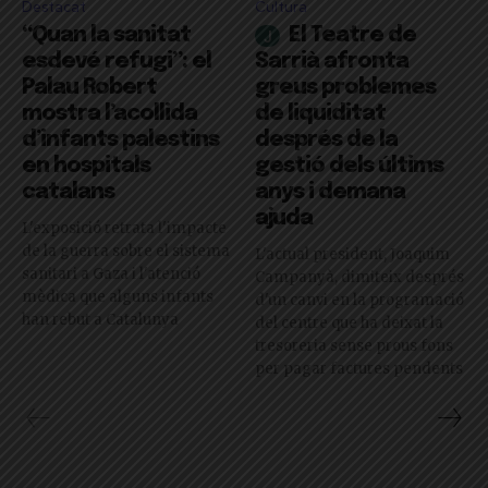
Destacat
Cultura
“Quan la sanitat
El Teatre de
esdevé refugi”: el
Sarrià afronta
Palau Robert
greus problemes
mostra l’acollida
de liquiditat
d’infants palestins
després de la
en hospitals
gestió dels últims
catalans
anys i demana
ajuda
L'exposició retrata l'impacte
de la guerra sobre el sistema
L'actual president, Joaquim
sanitari a Gaza i l'atenció
Campanyà, dimiteix després
mèdica que alguns infants
d'un canvi en la programació
han rebut a Catalunya
del centre que ha deixat la
tresoreria sense prous fons
per pagar factures pendents