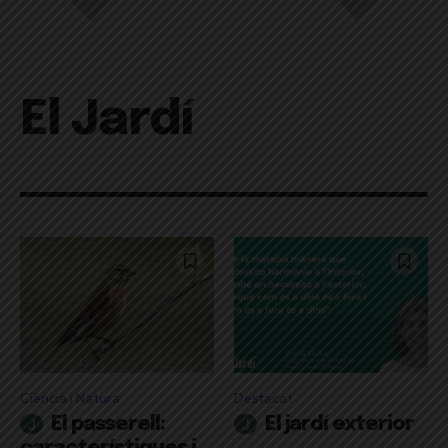
El Jardí
Ciència i Natura
Destacat
El passerell:
El jardí exterior