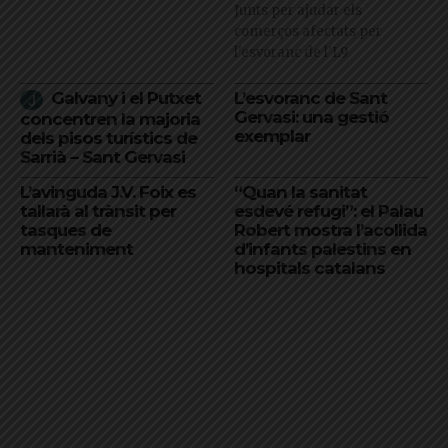
Junts per ajudar els
comerços afectats per
l'esvoranc de l'L9
Galvany i el Putxet
L’esvoranc de Sant
Gervasi: una gestió
concentren la majoria
exemplar
dels pisos turístics de
Sarrià – Sant Gervasi
L’avinguda J.V. Foix es
“Quan la sanitat
tallarà al trànsit per
esdevé refugi”: el Palau
tasques de
Robert mostra l’acollida
manteniment
d’infants palestins en
hospitals catalans