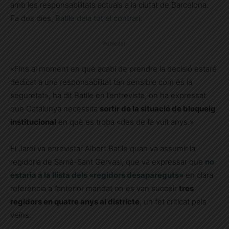
amb les responsabilitats actuals a la ciutat de Barcelona.
Fa dos dies,
Batlle deia tot el contrari
.
Publicitat
«Fins al moment en què acabi de prendre la decisió estaré
dedicat a una responsabilitat tan sensible com és la
seguretat», ha dit Batlle en l’entrevista, on ha expressat
que Catalunya necessita
sortir de la situació de bloqueig
institucional
en què es troba «des de fa vuit anys.»
El Jardí va enrevistar Albert Batlle quan va assumir la
regidoria de Sarrià-Sant Gervasi, que va expressar que
no
estaria a la llista dels «regidors desapareguts»
en clara
referència a l’anterior mandat on es van succeir
tres
regidors en quatre anys al districte
, un fet criticat pels
veïns.