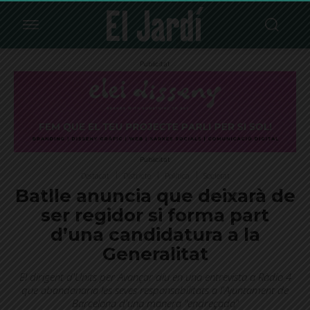
Publicitat
Publicitat
Destacat
Districte
Política
Societat
Batlle anuncia que deixarà de
ser regidor si forma part
d’una candidatura a la
Generalitat
El dirigent d'Units per Avançar diu en una entrevista a Ràdio 4
que abandonaria les seves responsabilitats a l'Ajuntament de
Barcelona d'una manera "endreçada"