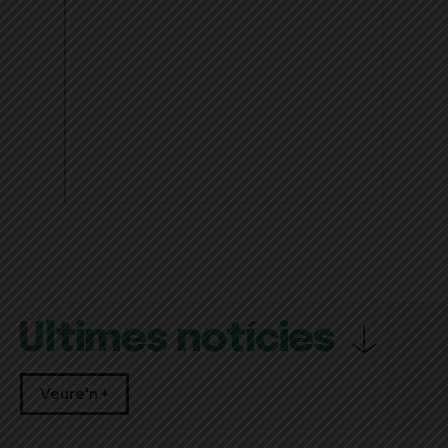
Últimes notícies
Veure'n +