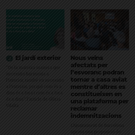
El jardí exterior
Nous veïns
afectats per
"De la mateixa manera que
l’esvoranc podran
necessito harmonia a
tornar a casa aviat
l’interior, també en necessito
mentre d’altres es
a l’exterior, perquè com és a
dins és a fora i com és a fora
constitueixen en
és a dins": l'article de Glòria
una plataforma per
Vilalta
reclamar
indemnitzacions
L’Ajuntament de Barcelona
aprova una proposició de