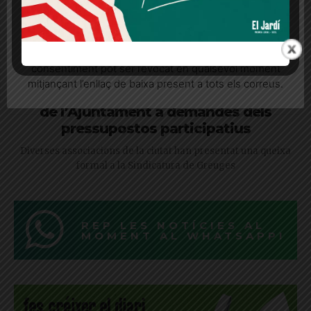
Quan l’usuari crea un compte al Diari el Jardí, dona el
seu consentiment explícit per rebre comunicacions
informatives relacionades amb el servei. Aquest
consentiment pot ser revocat en qualsevol moment
mitjançant l’enllaç de baixa present a tots els correus.
Entitats veïnals denuncien el bloqueig
de l’Ajuntament a demandes dels
pressupostos participatius
Diverses associacions de la ciutat han presentat una queixa
formal a la Sindicatura de Greuges
REP LES NOTÍCIES AL
MOMENT AL WHATSAPP!