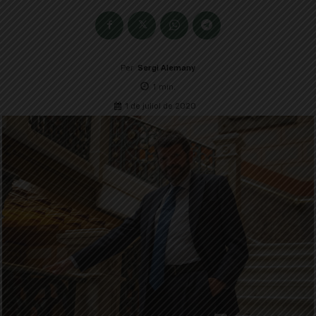
Per
Sergi Alemany
1
min.
1 de juliol de 2020