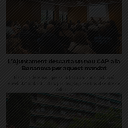
L’Ajuntament descarta un nou CAP a la
Bonanova per aquest mandat
Els veïns defensen que és un barri amb una "població
envellida" amb dificultats per desplaçar-se fins al centre de
Vallcarca