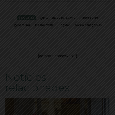
ETIQUETES
ajuntament de barcelona
Albert Batlle
generalitat
Incompatible
Regidor
Sarria sant gervasi
[adrotate banner="28"]
Notícies
relacionades