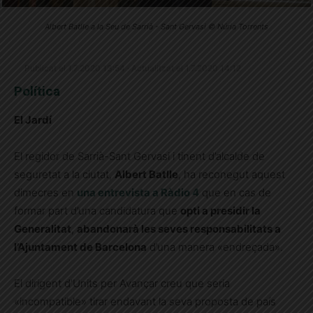
Albert Batlle a la Seu de Sarrià - Sant Gervasi © Núria Torrents
Publicat el 1.7.2020 13:54 · Actualitzat el 1.7.2020 14:12
Política
El Jardí
El regidor de Sarrià-Sant Gervasi i tinent d’alcalde de
seguretat a la ciutat,
Albert Batlle
, ha reconegut aquest
dimecres en
una entrevista a Ràdio 4
que en cas de
formar part d’una candidatura que
opti a presidir la
Generalitat
,
abandonarà les seves responsabilitats a
l’Ajuntament de Barcelona
d’una manera «endreçada».
El dirigent d’Units per Avançar creu que seria
«incompatible» tirar endavant la seva proposta de país