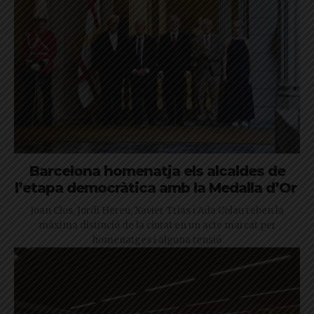
Barcelona homenatja els alcaldes de
l’etapa democràtica amb la Medalla d’Or
Joan Clos, Jordi Hereu, Xavier Trias i Ada Colau reben la
màxima distinció de la ciutat en un acte marcat per
homenatges i alguna tensió