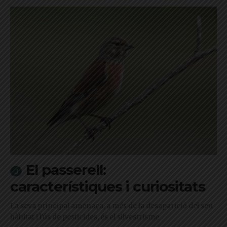
El passerell:
característiques i curiositats
La seva principal amenaça, a més de la desaparició del seu
hàbitat i l'ús de pesticides, és el silvestrisme