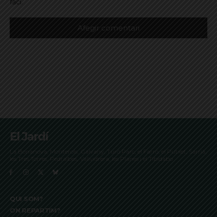
faci.
El Jardí
La Bonanova, Monterols, Galvany, Turó Parc, el Farró, el Putxet, Sarrià,
les Tres Torres, Pedralbes, Vallvidrera, les Planes i el Tibidabo
QUI SOM?
ON REPARTIM?