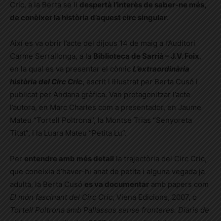
Cric, a la Berta se li
despertà l’interès de saber-ne més,
de conèixer la història d’aquest circ singular
.
Així es va obrir l’acte del dijous 14 de maig a l’Auditori
Carme Serrallonga, a la
Biblioteca de Sarrià – J.V. Foix
,
en la qual es va presentar el còmic
L’extraordinària
història del Circ Cric
, escrit i il·lustrat per Berta Cusó i
publicat per Andana gràfica. Van protagonitzar l’acte
l’autora, en Marc Charles com a presentador, en Jaume
Mateu “Tortell Poltrona”, la Montse Trias “Senyoreta
Titat”, i la Luara Mateu “Petita Lu”.
Per
entendre amb més detall
la trajectòria del Circ Cric,
que coneixia d’haver-hi anat de petita i alguna vegada ja
adulta, la Berta Cusó
es va documentar
amb papers com
El món fascinant del Circ Cric
, Viena Edicions, 2007, o
Tortell Poltrona amb Pallassos sense fronteres. Diaris de