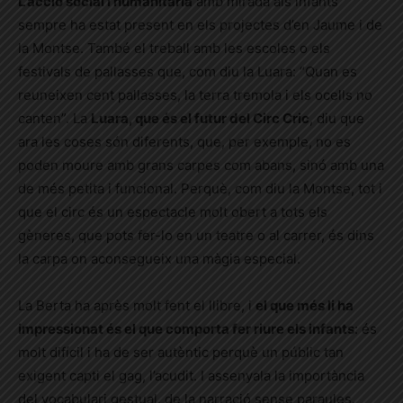
L’acció social i humanitària
amb mirada als infants
sempre ha estat present en els projectes d’en Jaume i de
la Montse. També el treball amb les escoles o els
festivals de pallasses que, com diu la Luara: “Quan es
reuneixen cent pallasses, la terra tremola i els ocells no
canten”. La
Luara, que és el futur del Circ Cric
, diu que
ara les coses són diferents, que, per exemple, no es
poden moure amb grans carpes com abans, sinó amb una
de més petita i funcional. Perquè, com diu la Montse, tot i
que el circ és un espectacle molt obert a tots els
gèneres, que pots fer-lo en un teatre o al carrer, és dins
la carpa on aconsegueix una màgia especial.
La Berta ha après molt fent el llibre, i
el que més li ha
impressionat és el que comporta fer riure els infants
: és
molt difícil i ha de ser autèntic perquè un públic tan
exigent capti el gag, l’acudit. I assenyala la importància
del vocabulari gestual, de la narració sense paraules.