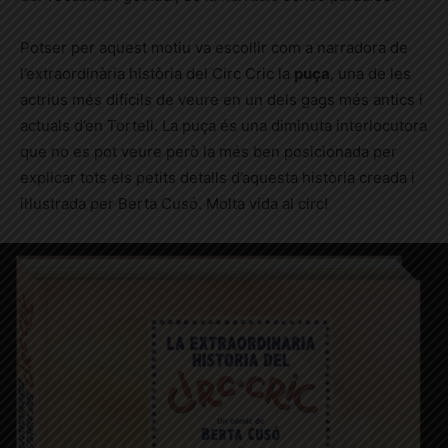
Potser per aquest motiu va escollir com a narradora de
l’extraordinària història del Circ Cric la
puça
, una de les
actrius més difícils de veure en un dels gags més antics i
actuals d’en Tortell. La puça és una diminuta interlocutora
que no es pot veure però la més ben posicionada per
explicar tots els petits detalls d’aquesta història creada i
il·lustrada per Berta Cusó. Molta vida al circ!