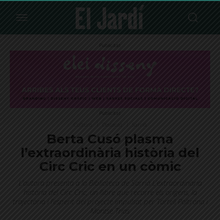
Publicitat
Publicitat
Cultura
Destacat
Sarrià
Berta Cusó plasma
l’extraordinària història del
Circ Cric en un còmic
L’autora presenta a la Biblioteca de Sarrià L’extraordinària
història del Circ Cric, un llibre que recorre els orígens, la
trajectòria i l’esperit del projecte impulsat per Tortell Poltrona i
Montse Trias