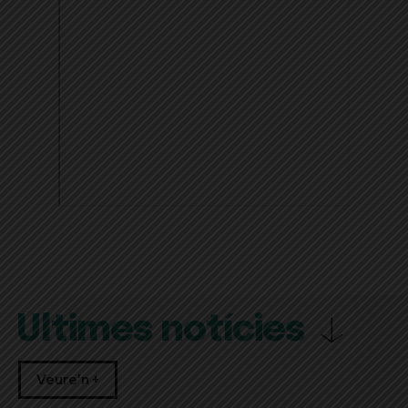
Últimes notícies
Veure'n +