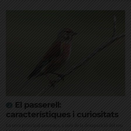
El passerell:
característiques i curiositats
La seva principal amenaça, a més de la desaparició del seu