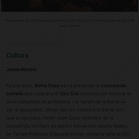
Presentació de "L'extraordinària història del Circ Cric" a la Biblioteca de Sarrià ©
Jesús Mestre
Publicat el 24.5.2026 16:00
Cultura
Jesús Mestre
Fa uns anys,
Berta Cusó
es va presentar al
concurs de
cartells
que cada any el
Circ Cric
convoca per il·lustrar la
seva campanya de primavera. I el cartell de la Berta va
ser el guanyador. Ningú del circ coneixia la Berta, tot i
que el seu pare, l’actor Joan Cusó (membre de la
companyia Vol Ras), és parent llunyà d’en Jaume Mateu,
en Tortell Poltrona. D’aquest primer contacte amb el Circ