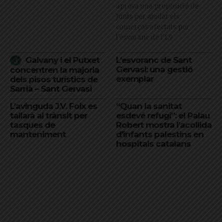
aprova una proposició de
Junts per ajudar els
comerços afectats per
l'esvoranc de l'L9
Galvany i el Putxet
L’esvoranc de Sant
Gervasi: una gestió
concentren la majoria
exemplar
dels pisos turístics de
Sarrià – Sant Gervasi
L’avinguda J.V. Foix es
“Quan la sanitat
tallarà al trànsit per
esdevé refugi”: el Palau
tasques de
Robert mostra l’acollida
manteniment
d’infants palestins en
hospitals catalans