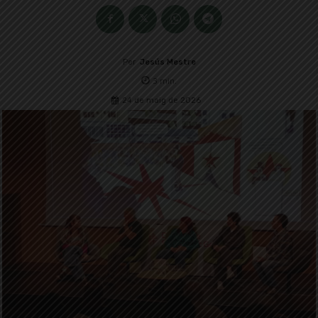
Per
Jesús Mestre
3
min.
24 de maig de 2026