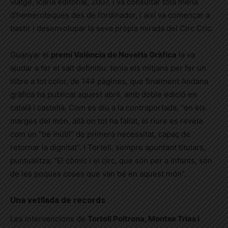
viatge
, Icaria editorial, 2007, i va consultar tota mena
d’hemeroteques des de l’ordinador, i així va començar a
bastir i desenvolupar la seva pròpia mirada del Circ Cric.
Guanyar el
premi València de Novel·la Gràfica
la va
ajudar a fer el salt definitiu: tenia els mitjans per fer un
llibre a tot color, de 144 pàgines, que finalment Andana
gràfica ha publicat aquest abril, amb doble edició en
català i castellà. Com es diu a la contraportada, “en els
marges del món, allà on tot ha fallat, el riure es revela
com un “bé inútil” de primera necessitat, capaç de
retornar la dignitat”. I Tortell, sempre apuntant titulars,
puntualitza: “El còmic i el circ, que són per a infants, són
de les poques coses que van bé en aquest món”.
Una vetllada de records
Les intervencions de
Tortell Poltrona, Montse Trias i