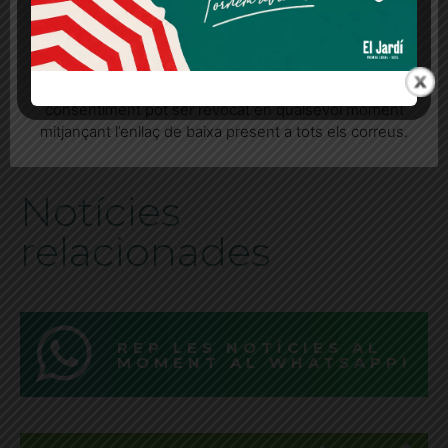
ETIQUETES
Berta Cusó
Circ Cric
Quan l’usuari crea un compte al Diari el Jardí, dona el
seu consentiment explícit per rebre comunicacions
informatives relacionades amb el servei. Aquest
consentiment pot ser revocat en qualsevol moment
[adrotate banner="28"]
mitjançant l’enllaç de baixa present a tots els correus.
Notícies
relacionades
REP LES NOTÍCIES AL
MOMENT AL WHATSAPP!