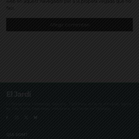
web en aquest navegador per a la propera vegada que ho
faci.
El Jardí
La Bonanova, Monterols, Galvany, Turó Parc, el Farró, el Putxet, Sarrià,
les Tres Torres, Pedralbes, Vallvidrera, les Planes i el Tibidabo
QUI SOM?