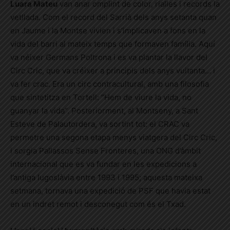
Luara Mateu
van anar omplint de color, rialles i records la
vetllada. Com el record del Sarrià dels anys setanta quan
en Jaume i la Montse vivien i s’implicaven a fons en la
vida del barri al mateix temps que formaven família. Aquí
va néixer Germans Poltrona i es va plantar la llavor del
Circ Cric, que va créixer a principis dels anys vuitanta… i
va fer crac. Era un circ contracultural, amb una filosofia
que sintetitza en Tortell: “Hem de viure la vida, no
guanyar la vida”. Posteriorment, al Montseny, a Sant
Esteve de Palautordera, va sortint tot: el CRAC va
permetre una segona etapa menys viatgera del Circ Cric,
i sorgia Pallassos Sense Fronteres, una ONG d’àmbit
internacional que es va fundar en les expedicions a
l’antiga Iugoslàvia entre 1993 i 1995; aquesta mateixa
setmana, tornava una expedició de PSF que havia estat
en un indret remot i desconegut com és el Txad.