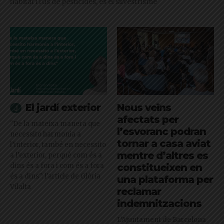
hàbitat i l'ús de pesticides, és el silvestrisme
El jardí exterior
Nous veïns
afectats per
"De la mateixa manera que
l’esvoranc podran
necessito harmonia a
tornar a casa aviat
l’interior, també en necessito
mentre d’altres es
a l’exterior, perquè com és a
dins és a fora i com és a fora
constitueixen en
és a dins": l'article de Glòria
una plataforma per
Vilalta
reclamar
indemnitzacions
L’Ajuntament de Barcelona