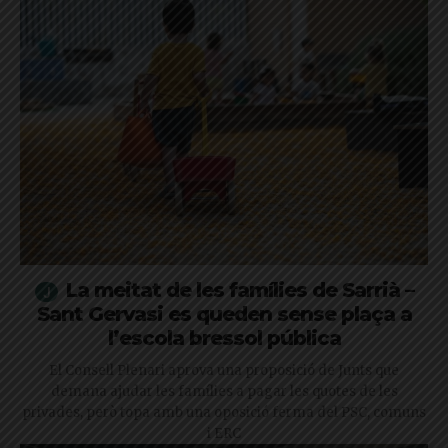
La meitat de les famílies de Sarrià –
Sant Gervasi es queden sense plaça a
l’escola bressol pública
El Consell Plenari aprova una proposició de Junts que
demana ajudar les famílies a pagar les quotes de les
privades, però topa amb una oposició ferma del PSC, comuns
i ERC