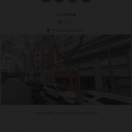
Per
El Jardí
1
min.
31 de març de 2025
Cafè de París. Fotografia de Google Maps
Publicat el 31.3.2025 18:16 · Actualitzat el 31.3.2025 18:16