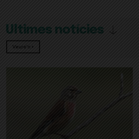
Últimes notícies
Veure'n +