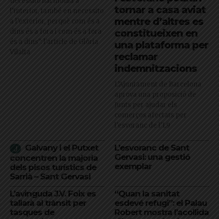
necessito harmonia a
tornar a casa aviat
l’interior, també en necessito
mentre d’altres es
a l’exterior, perquè com és a
dins és a fora i com és a fora
constitueixen en
és a dins": l'article de Glòria
una plataforma per
Vilalta
reclamar
indemnitzacions
L’Ajuntament de Barcelona
aprova una proposició de
Junts per ajudar els
comerços afectats per
l'esvoranc de l'L9
Galvany i el Putxet
L’esvoranc de Sant
Gervasi: una gestió
concentren la majoria
exemplar
dels pisos turístics de
Sarrià – Sant Gervasi
L’avinguda J.V. Foix es
“Quan la sanitat
tallarà al trànsit per
esdevé refugi”: el Palau
tasques de
Robert mostra l’acollida