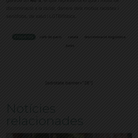
gairebé un
40 %
, el que representa el quart motiu de
discriminació a la ciutat, darrere dels motius racistes i
xenòfobs, de salut i LGTBIfòbics.
ETIQUETES
cafè de parís
català
discriminació lingüística
Junts
[adrotate banner="28"]
Notícies
relacionades