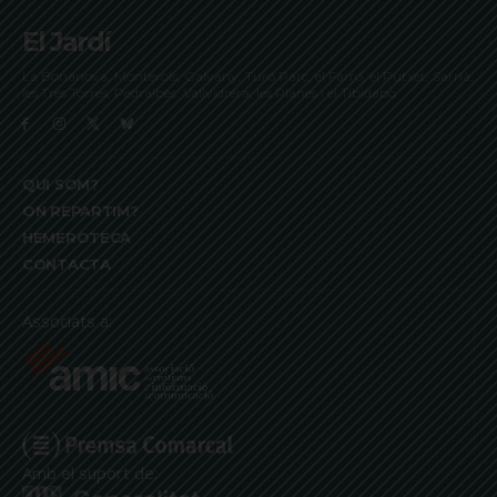
El Jardí
La Bonanova, Monterols, Galvany, Turó Parc, el Farró, el Putxet, Sarrià,
les Tres Torres, Pedralbes, Vallvidrera, les Planes i el Tibidabo
QUI SOM?
ON REPARTIM?
HEMEROTECA
CONTACTA
Associats a:
Amb el suport de: