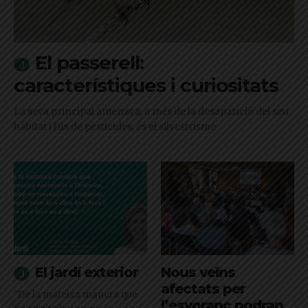
El passerell:
característiques i curiositats
La seva principal amenaça, a més de la desaparició del seu
hàbitat i l'ús de pesticides, és el silvestrisme
El jardí exterior
Nous veïns
afectats per
"De la mateixa manera que
l’esvoranc podran