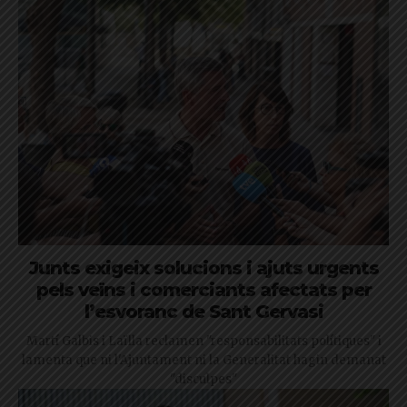
Junts exigeix solucions i ajuts urgents
pels veïns i comerciants afectats per
l’esvoranc de Sant Gervasi
Martí Galbis i Laïlla reclamen "responsabilitats polítiques" i
lamenta que ni l'Ajuntament ni la Generalitat hagin demanat
"disculpes"