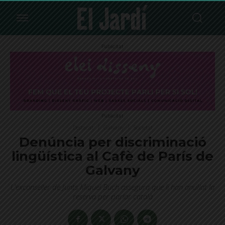
Publicitat
Publicitat
Destacat
Galvany
Societat
Denúncia per discriminació
lingüística al Cafè de París de
Galvany
L'exconseller de Junts Miquel Buch assegura que li han anul·lat la
reserva per parlar català