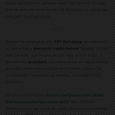
volgut atendre’m en parlar jo català i ells castellà. Em sap
molt de greu, és un restaurant de Barcelona, la capital del
meu país”, ha afegit Buch.
Publicitat
Segons ha informat el mitjà
TOT Barcelona
, els cambrers
no han entrat a
desmentir explícitament
l’episodi. «Estem
molt tranquils, que aquest senyor digui el que vulgui, la
gent és molt
prepotent
. No volem entrar en cap polèmica,
qui vulgui saber com som pot venir a dinar o sopar i ho
comprovarà», ha explicat un cambrer, en català, a TOT
Barcelona.
Tal com recull el darrer
Informe de l’Observatori de les
Discriminacions a Barcelona 2023
, l’any 2023 les
discriminacions per parlar en català a Barcelona va créixer