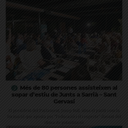
Més de 80 persones assisteixen al
sopar d’estiu de Junts a Sarrià – Sant
Gervasi
El president del Parlament, Josep Rull, situa el partit com la
formació que aposta per "l'educació i el respecte" davant del
clima de polarització