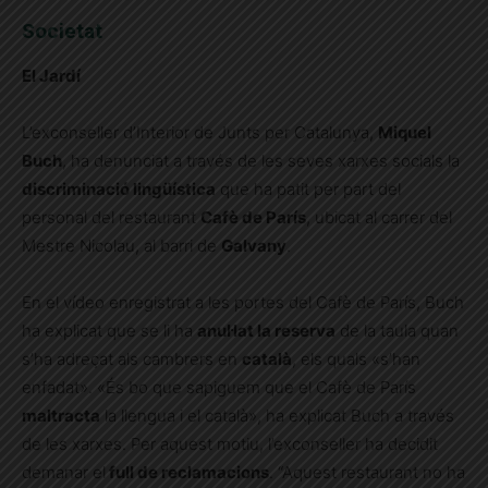
Societat
El Jardí
L’exconseller d’Interior de Junts per Catalunya,
Miquel
Buch
, ha denunciat a través de les seves xarxes socials la
discriminació lingüística
que ha patit per part del
personal del restaurant
Cafè de París
, ubicat al carrer del
Mestre Nicolau, al barri de
Galvany
.
En el vídeo enregistrat a les portes del Cafè de París, Buch
ha explicat que se li ha
anul·lat la reserva
de la taula quan
s’ha adreçat als cambrers en
català
, els quals «s’han
enfadat». «És bo que sapiguem que el Cafè de París
maltracta
la llengua i el català», ha explicat Buch a través
de les xarxes. Per aquest motiu, l’exconseller ha decidit
demanar el
full de reclamacions
. “Aquest restaurant no ha