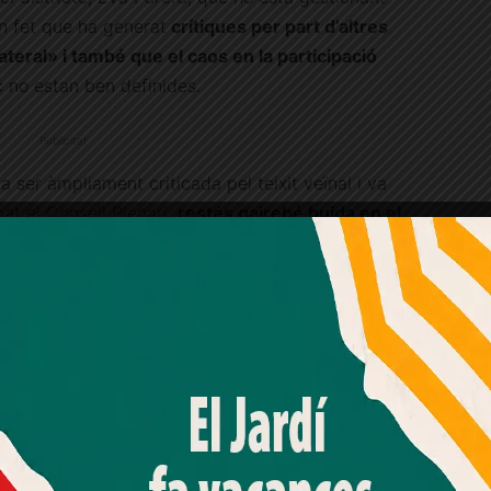
n fet que ha generat
crítiques per part d’altres
lateral» i també que el caos en la participació
c no estan ben definides.
Publicitat
a ser àmpliament criticada pel teixit veïnal i va
at el Consell Plenari,
restés gairebé buida en el
r d’aquest reordenament, també el de Parera, ho
Amb el seu acord, nosaltres fem servir galetes o
ió familiar»
. El cert és que els consells plenaris,
tecnologies similars per emmagatzemar, accedir i
processar dades personals com la seva visita a aquest lloc
 públiques, s’han arribat a allargar fins
web. Pot retirar el seu consentiment o oposar-se al
Quan aquesta decisió va ser presa, les va
processament de dades basat en interessos legítims en
qualsevol moment fent clic a "Ajustos de cookies" o a la
 acabar a hores acceptables,
en detriment,
nostra Política de privacitat en aquest lloc web. Si cliques
ció veïnal
.
"acceptar" dones el teu consentiment