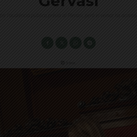
Gervasi
mir l'audiència pública prèvia al Plenari, però el veïnat ha aconse
3
min.