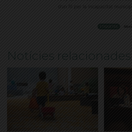
d’un fil per la incapacitat munici
ETIQUETES
Alber
Notícies relacionades