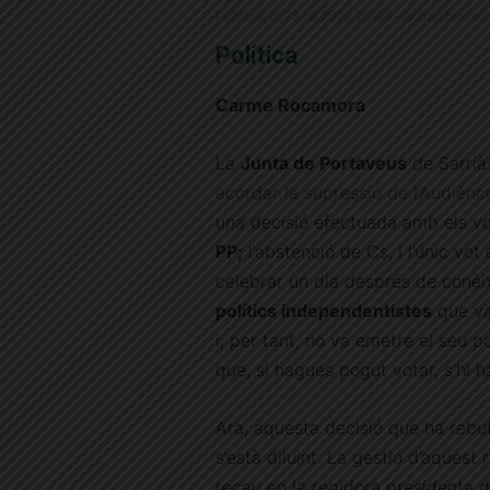
Publicat el 23.10.2022 20:44 · Actualitzat el
Política
Carme Rocamora
La
Junta de Portaveus
de Sarrià
acordar la supressió de l’Audiènci
una decisió efectuada amb els vo
PP;
l’abstenció de Cs, i l’únic vot
celebrar un dia després de conèi
polítics independentistes
que va
i, per tant, no va emetre el seu 
que, si hagués pogut votar, s’hi h
Ara, aquesta decisió que ha rebut 
s’està diluint. La gestió d’aquest
recau en la regidora presidenta d