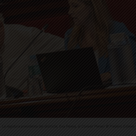
La regidora presidenta del districte, Eva Parera, al Consell Plenari © Frederic Esteve