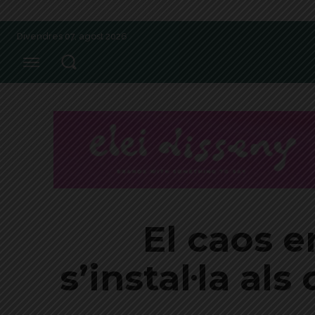
Divendres 07, agost 2026
El caos e
s’instal·la al