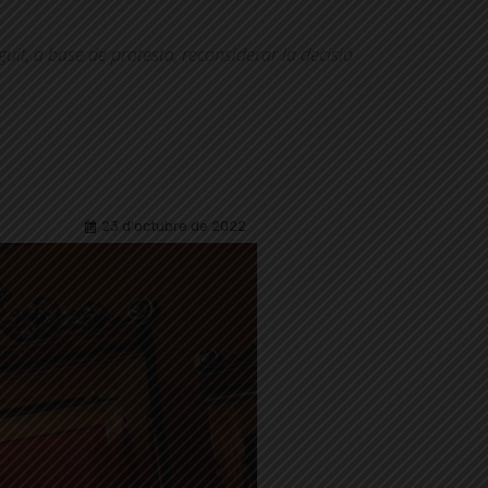
guit, a base de protesta, reconsiderar la decisió
23 d'octubre de 2022