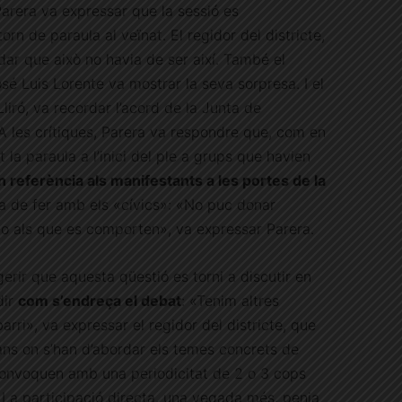
, Parera va expressar que la sessió es
rn de paraula al veïnat. El regidor del districte,
dar que això no havia de ser així. També el
sé Luis Lorente va mostrar la seva sorpresa. I el
liró, va recordar l’acord de la Junta de
A les crítiques, Parera va respondre que, com en
la paraula a l’inici del ple a grups que havien
n referència als manifestants a les portes de la
 de fer amb els «cívics»: «No puc donar
 i no als que es comporten», va expressar Parera.
erir que aquesta qüestió es torni a discutir en
dir
com s’endreça el debat
: «Tenim altres
rri», va expressar el regidor del districte, que
ns on s’han d’abordar els temes concrets de
 convoquen amb una periodicitat de 2 o 3 cops
 La participació directa, una vegada més, penja