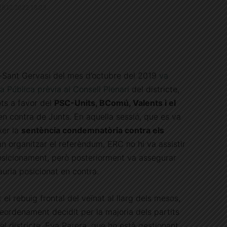
 18.12.2022 13:23
-Sant Gervasi del mes d’octubre del 2019
va
a Pública prèvia al Consell Plenari
del districte,
ts a favor del
PSC-Units, BComú, Valents i el
 en contra de Junts. En aquella sessió, que es va
xer la
sentència condemnatòria contra els
n organitzar el referèndum, ERC no hi va assistir
posicionament, però posteriorment va assegurar
auria posicionat en contra.
el rebuig frontal del veïnat al llarg dels mesos,
 reordenament decidit per la majoria dels partits
el districte, Eva Parera, que ho està gestionant