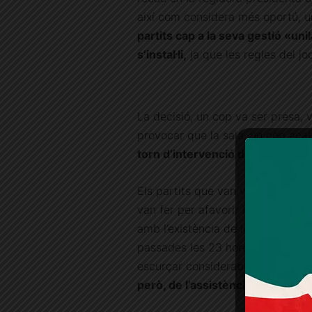
així com considera més oportú, u
partits cap a la seva gestió «uni
s’instal·li,
ja que les regles del jo
La decisió, un cop va ser presa, v
provocar que la sala, un cop acab
torn d’intervenció dels veïns
.
Els partits que van votar a favo
van fer per afavorir la «
conciliac
amb l’existència de les audiències
passades les 23 hores de la nit. 
escurçar considerablement i van
però, de l’assistència i participa