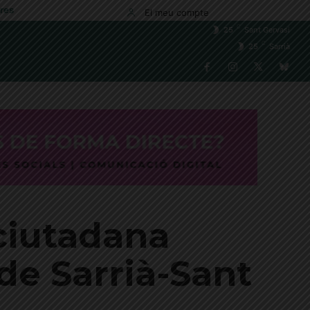
res
El meu compte
C
25
Sant Gervasi
C
25
Sarrià
 ciutadana
 de Sarrià-Sant