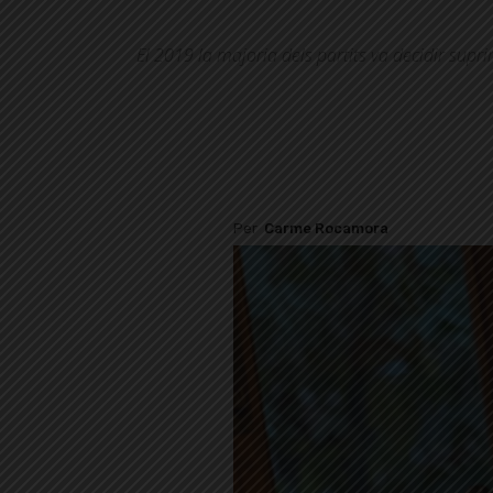
El 2019 la majoria dels partits va decidir supri
Per
Carme Rocamora