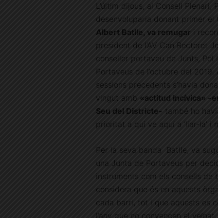
L’últim dijous, al Consell Plenari
desenvoluparia donant primer el to
Albert Batlle, va remugar
i recor
president de l’AV Can Rectoret Jo
conseller portaveu de Junts, Pol L
Portaveus de l’octubre del 2019. 
sessions precedents s’havia donat 
vingut amb
«actitud incívica» -e
Seu del Districte-
també ho havia
prioritat a qui ve aquí a ‘liar-la’
Per la seva banda Batlle, va sugg
una Junta de Portaveus per deci
instruments com els consells de ba
considera que és en aquests òrga
cada barri, tot i que aquests es
l’any que no convencen el veïnat.