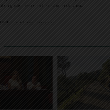
pal de gestionar-la com ho reclamen els veïns.
t Batlle
consell plenari
eva parera