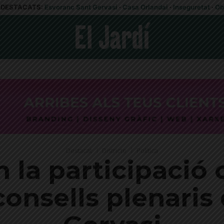
DESTACATS:
Esvoranc Sant Gervasi
·
Casa Orlandai
·
Inseguretat
·
Ob
Destacat
Districte
Política
n la participació
s consells plenaris