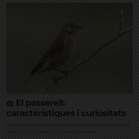
El passerell:
característiques i curiositats
La seva principal amenaça, a més de la desaparició del seu
hàbitat i l'ús de pesticides, és el silvestrisme