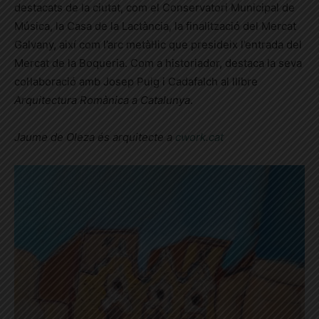
destacats de la ciutat, com el Conservatori Municipal de
Música, la Casa de la Lactància, la finalització del Mercat
Galvany, així com l’arc metàl·lic que presideix l’entrada del
Mercat de la Boqueria. Com a historiador, destaca la seva
col·laboració amb Josep Puig i Cadafalch al llibre
Arquitectura Romànica a Catalunya
.
Jaume de Oleza és arquitecte a
cwork.cat