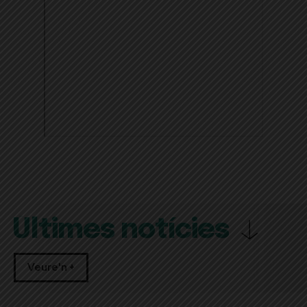
Últimes notícies
Veure'n +