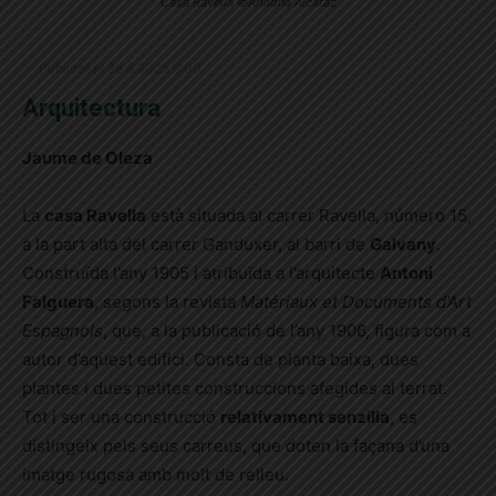
Casa Ravella ©Ariadna Alcaraz
Publicat el 28.6.2025 6:00
Arquitectura
Jaume de Oleza
La
casa Ravella
està situada al carrer Ravella, número 15,
a la part alta del carrer Ganduxer, al barri de
Galvany
.
Construïda l’any 1905 i atribuïda a l’arquitecte
Antoni
Falguera
, segons la revista
Matériaux et Documents d’Art
Espagnols
, que, a la publicació de l’any 1906, figura com a
autor d’aquest edifici. Consta de planta baixa, dues
plantes i dues petites construccions afegides al terrat.
Tot i ser una construcció
relativament senzilla
, es
distingeix pels seus carreus, que doten la façana d’una
imatge rugosa amb molt de relleu.