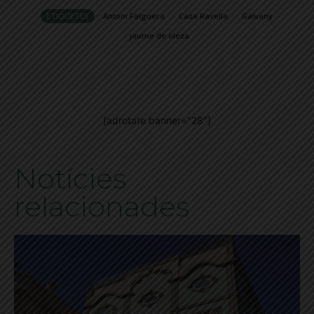
ETIQUETES
Antoni Falguera
Casa Ravella
Galvany
jaume de oleza
[adrotate banner="28"]
Notícies
relacionades