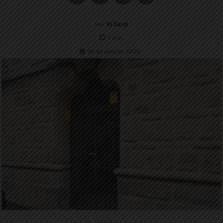
Per
El Jardí
1
min.
28 de juny de 2025