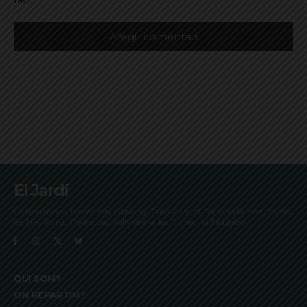
El Jardí
La Bonanova, Monterols, Galvany, Turó Parc, el Farró, el Putxet, Sarrià,
les Tres Torres, Pedralbes, Vallvidrera, les Planes i el Tibidabo
QUI SOM?
ON REPARTIM?