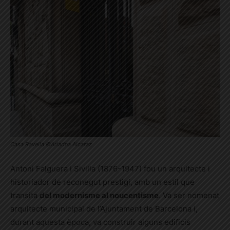
Casa Ravella ©Ariadna Alcaraz
Antoni Falguera i Sivilla (1876-1947) fou un arquitecte i
historiador de reconegut prestigi, amb un estil que
transita
del modernisme al noucentisme
. Va ser nomenat
arquitecte municipal de l’Ajuntament de Barcelona i,
durant aquesta època, va construir alguns edificis