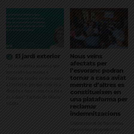
El jardí exterior
Nous veïns
afectats per
"De la mateixa manera que
l’esvoranc podran
necessito harmonia a
tornar a casa aviat
l’interior, també en necessito
mentre d’altres es
a l’exterior, perquè com és a
dins és a fora i com és a fora
constitueixen en
és a dins": l'article de Glòria
una plataforma per
Vilalta
reclamar
indemnitzacions
L’Ajuntament de Barcelona
aprova una proposició de