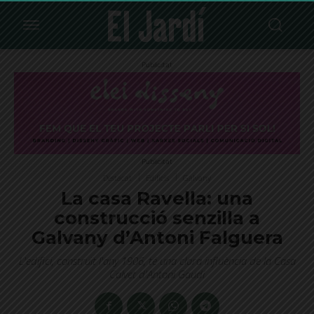
Publicitat
Publicitat
Destacat
Edificis
Galvany
La casa Ravella: una
construcció senzilla a
Galvany d’Antoni Falguera
L'edifici, construït l'any 1906, té una clara influència de la Casa
Calvet d'Antoni Gaudí