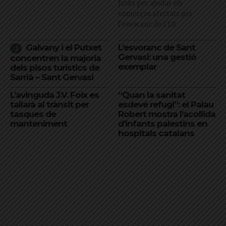
Junts per ajudar els
comerços afectats per
l'esvoranc de l'L9
Galvany i el Putxet
L’esvoranc de Sant
Gervasi: una gestió
concentren la majoria
exemplar
dels pisos turístics de
Sarrià – Sant Gervasi
L’avinguda J.V. Foix es
“Quan la sanitat
tallarà al trànsit per
esdevé refugi”: el Palau
tasques de
Robert mostra l’acollida
manteniment
d’infants palestins en
hospitals catalans