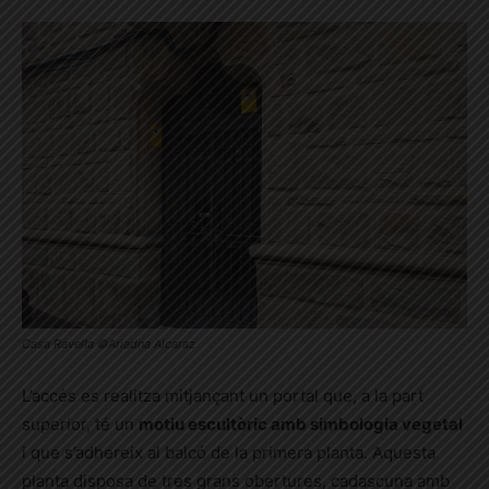
Casa Ravella ©Ariadna Alcaraz
L’accés es realitza mitjançant un portal que, a la part
superior, té un
motiu escultòric amb simbologia vegetal
i que s’adhereix al balcó de la primera planta. Aquesta
planta disposa de tres grans obertures, cadascuna amb