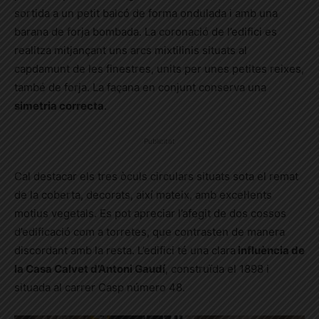
sortida a un petit balcó de forma ondulada i amb una
barana de forja bombada. La coronació de l’edifici es
realitza mitjançant uns arcs mixtilinis situats al
capdamunt de les finestres, units per unes petites reixes,
també de forja. La façana en conjunt conserva una
simetria correcta
.
Publicitat
Cal destacar els tres òculs circulars situats sota el remat
de la coberta, decorats, així mateix, amb excel·lents
motius vegetals. Es pot apreciar l’afegit de dos cossos
d’edificació com a torretes, que contrasten de manera
discordant amb la resta. L’edifici té una clara
influència de
la Casa Calvet d’Antoni Gaudí
, construïda el 1898 i
situada al carrer Casp número 48.