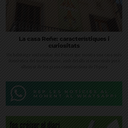
La casa Reñe: característiques i
curiositats
Un habitatge unifamiliar del Putxet que mostra una cara més
domèstica del modernisme, amb detalls ornamentals però
allunyat de les grans construccions de l’època
REP LES NOTÍCIES AL
MOMENT AL WHATSAPP!