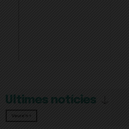
Últimes notícies
Veure'n +