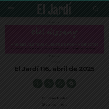
Publicitat
Publicitat
Portades
El Jardí 116, abril de 2025
Per
Jesús Mestre
Less than 1
min.