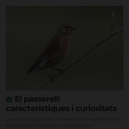
El passerell:
característiques i curiositats
La seva principal amenaça, a més de la desaparició del seu
hàbitat i l'ús de pesticides, és el silvestrisme