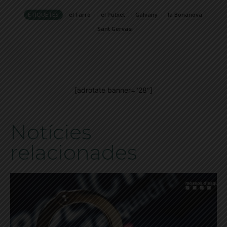
ETIQUETES
el Farró
el Putxet
Galvany
la Bonanova
Sant Gervasi
[adrotate banner="28"]
Notícies
relacionades