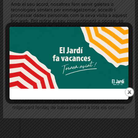
Amb el seu acord, nosaltres fem servir galetes o
tecnologies similars per emmagatzemar, accedir i
processar dades personals com la seva visita a aquest
lloc web. Pot retirar el seu consentiment o oposar-se
al processament de dades basat en interessos
legítims en qualsevol moment fent clic a "Ajustos de
cookies" o a la nostra Política de privacitat en aquest
lloc web. Si cliques "acceptar" dones el teu
consentiment
Més informació
Acceptar
Rebutjar tot
Quan l’usuari crea un compte al Diari el Jardí, dona el
seu consentiment explícit per rebre comunicacions
informatives relacionades amb el servei. Aquest
consentiment pot ser revocat en qualsevol moment
mitjançant l’enllaç de baixa present a tots els correus.