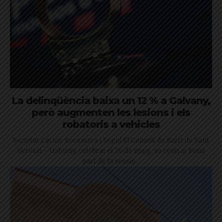
La delinqüència baixa un 12 % a Galvany,
però augmenten les lesions i els
robatoris a vehicles
Societat Carme Rocamora i Seguí El Consell de Barri de Sant
Gervasi – Galvany, celebrat el 26 de maig, va centrar bona
part de la sessió...