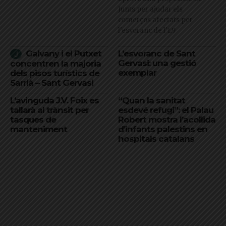
Junts per ajudar els
comerços afectats per
l'esvoranc de l'L9
Galvany i el Putxet
L’esvoranc de Sant
Gervasi: una gestió
concentren la majoria
exemplar
dels pisos turístics de
Sarrià – Sant Gervasi
L’avinguda J.V. Foix es
“Quan la sanitat
tallarà al trànsit per
esdevé refugi”: el Palau
tasques de
Robert mostra l’acollida
manteniment
d’infants palestins en
hospitals catalans