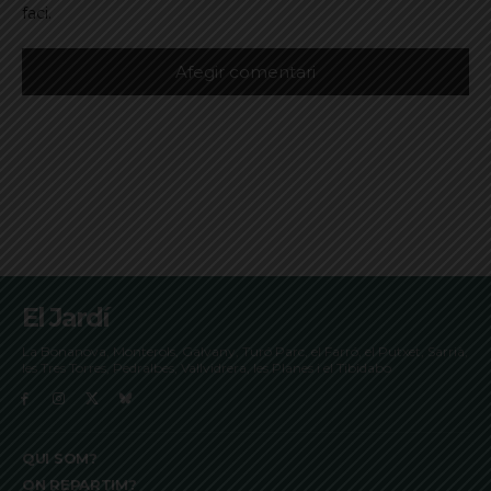
faci.
El Jardí
La Bonanova, Monterols, Galvany, Turó Parc, el Farró, el Putxet, Sarrià,
les Tres Torres, Pedralbes, Vallvidrera, les Planes i el Tibidabo
QUI SOM?
ON REPARTIM?