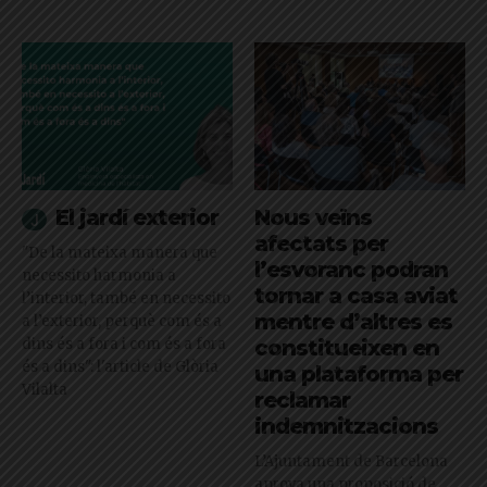
El jardí exterior
Nous veïns
afectats per
"De la mateixa manera que
l’esvoranc podran
necessito harmonia a
tornar a casa aviat
l’interior, també en necessito
mentre d’altres es
a l’exterior, perquè com és a
dins és a fora i com és a fora
constitueixen en
és a dins": l'article de Glòria
una plataforma per
Vilalta
reclamar
indemnitzacions
L’Ajuntament de Barcelona
aprova una proposició de