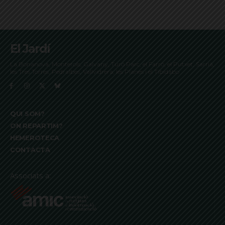
El Jardí
La Bonanova, Monterols, Galvany, Turó Parc, el Farró, el Putxet, Sarrià,
les Tres Torres, Pedralbes, Vallvidrera, les Planes i el Tibidabo
QUI SOM?
ON REPARTIM?
HEMEROTECA
CONTACTA
Associats a: