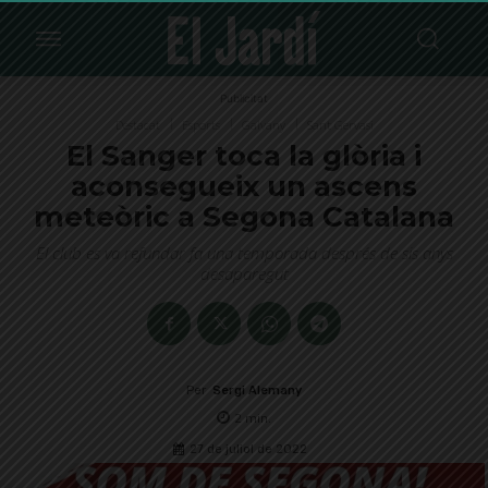
Publicitat
Destacat
Esports
Galvany
Sant Gervasi
El Sanger toca la glòria i
aconsegueix un ascens
meteòric a Segona Catalana
El club es va refundar fa una temporada després de sis anys
desaparegut
Per
Sergi Alemany
2
min.
27 de juliol de 2022