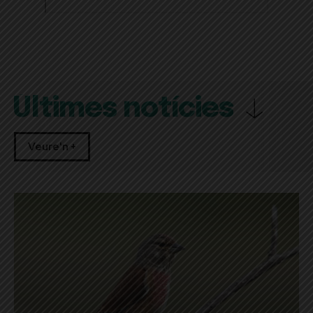
Últimes notícies
Veure'n +