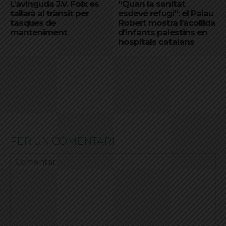
L’avinguda J.V. Foix es
“Quan la sanitat
tallarà al trànsit per
esdevé refugi”: el Palau
tasques de
Robert mostra l’acollida
manteniment
d’infants palestins en
hospitals catalans
FER UN COMENTARI