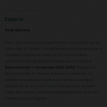
Publicat el 27.7.2022 10:08
Esports
Sergi Alemany
Diuen que tota espera té recompensa i al Sant Gervasi de
futbol sala, el ‘Sanger’, li ha arribat aquesta setmana quan la
Federació Catalana de Futbol (FCF) ha anunciat la
composició dels sis grups territorials que formaran la
Segona Divisió
la
temporada 2022-2023
. Al grup 4 hi
figura el Sanger en situació d»ascens compensat’. La
plantilla renovada, que aquest curs tornava a competir
després de
sis anys amb l’equip desaparegut
, ha estat
capaç amb només una temporada d’abandonar la Tercera
Catalana i pujar a Segona.