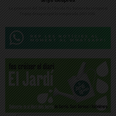
anys després
La generació del 2001 de l'Escola Pia Balmes ha recuperat
l'equip desaparegut la temporada 2013-2014
REP LES NOTÍCIES AL
MOMENT AL WHATSAPP!