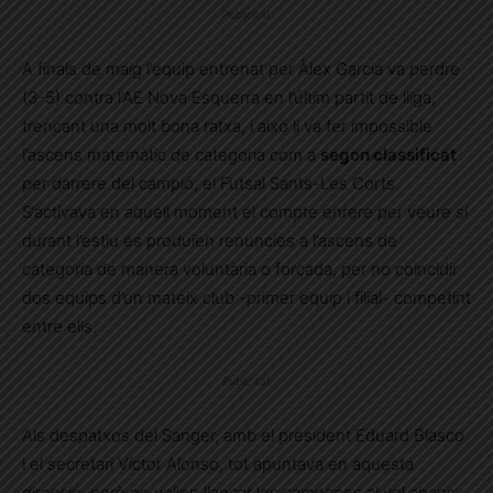
Publicitat
A finals de maig l’equip entrenat per Àlex Garcia va perdre
(3-5) contra l’AE Nova Esquerra en l’últim partit de lliga,
trencant una molt bona ratxa, i això li va fer impossible
l’ascens matemàtic de categoria com a
segon classificat
per darrere del campió, el Futsal Sants-Les Corts.
S’activava en aquell moment el compte enrere per veure si
durant l’estiu es produïen renuncies a l’ascens de
categoria de manera voluntària o forçada, per no coincidir
dos equips d’un mateix club -primer equip i filial- competint
entre ells.
Publicitat
Als despatxos del Sanger, amb el president Eduard Blasco
i el secretari Víctor Alonso, tot apuntava en aquesta
direcció, però no volien llançar les campanes al vol abans