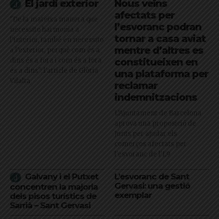
El jardí exterior
Nous veïns
afectats per
"De la mateixa manera que
l’esvoranc podran
necessito harmonia a
tornar a casa aviat
l’interior, també en necessito
mentre d’altres es
a l’exterior, perquè com és a
dins és a fora i com és a fora
constitueixen en
és a dins": l'article de Glòria
una plataforma per
Vilalta
reclamar
indemnitzacions
L’Ajuntament de Barcelona
aprova una proposició de
Junts per ajudar els
comerços afectats per
l'esvoranc de l'L9
Galvany i el Putxet
L’esvoranc de Sant
Gervasi: una gestió
concentren la majoria
exemplar
dels pisos turístics de
Sarrià – Sant Gervasi