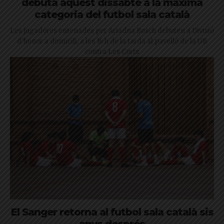
debuta aquest dissabte a la màxima
categoria del futbol sala català
Les jugadores entenades per Ariadna Bosch debuten a Divisió
d'honor a domicili, a les 16 h de la tarda al pavelló de la UB
contra Les Corts
El Sanger retorna al futbol sala català sis