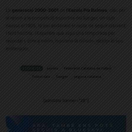
La
generació 2000-2001
de
l’Escola Pia Balmes
, clau per
al retorn a la competició esportiva del Sanger, un club
nascut el 1995, té per endavant el repte de seguir creixent
i fent història. «Esperem que sigui una temporada per
recordar i, com a mínim, mantenir la divisió», desitja el seu
entrenador.
ETIQUETES
ascens
Federació Catalana de Futbol
Futbol sala
Sanger
segona catalana
[adrotate banner="28"]
ARA, TAMBÉ ENS POTS
SEGUIR A BLUESKY!