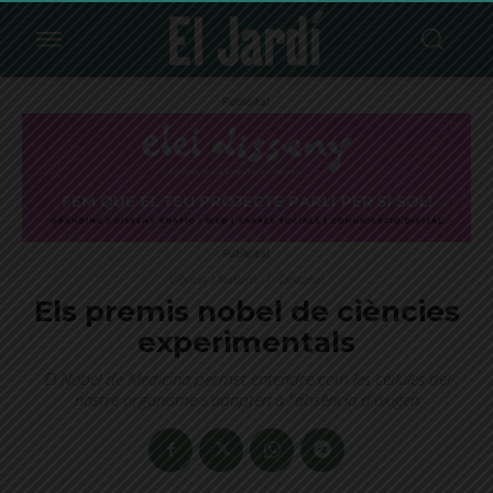
Publicitat
Publicitat
Ciència i Natura
Destacat
Els premis nobel de ciències
experimentals
El Nobel de Medicina permet entendre com les cèl·lules del
nostre organisme s'adapten a l'absència d'oxigen