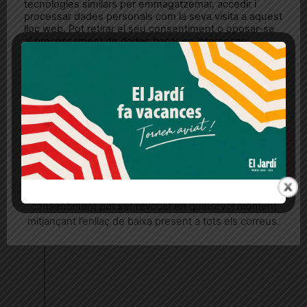
tecnologies similars per emmagatzemar, accedir i
processar dades personals com la seva visita a aquest
lloc web. Pot retirar el seu consentiment o oposar-se
al processament de dades basat en interessos
legítims en qualsevol moment fent clic a "Ajustos de
cookies" o a la nostra Política de privacitat en aquest
lloc web. Si cliques "acceptar" dones el teu
consentiment
Més informació
Acceptar
Rebutjar tot
Quan l’usuari crea un compte al Diari el Jardí, dona el
seu consentiment explícit per rebre comunicacions
informatives relacionades amb el servei. Aquest
consentiment pot ser revocat en qualsevol moment
mitjançant l’enllaç de baixa present a tots els correus.