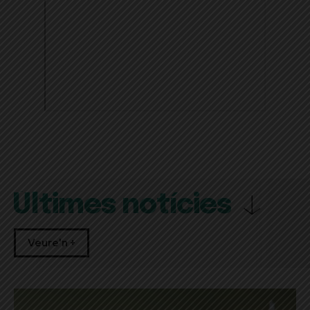
Últimes notícies
Veure'n +