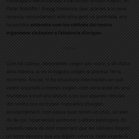
Fisiologia o Medicina que s’han endut William Kaelin, Sir
Peter Ratcliffe i Gregg Semenza, que, gràcies a la seva
recerca, conjuntament amb altra gent no premiada, ens
ha permès
entendre com les cèl·lules del nostre
organisme s’adapten a l’absència d’oxigen
.
Publicitat
Com bé sabreu, necessitem oxigen per viure, o dit d’una
altra manera, si no hi hagués oxigen al planeta Terra,
moriríem. Ara bé, hi ha situacions intermèdies en què
estem exposats a menys oxigen, com seria estar en una
muntanya a molt alta altitud; o en què algunes cèl·lules
del nostre cos es troben mancades d’oxigen
accidentalment, com passa quan tenim un ictus, un atac
de de cor, hipertensió pulmonar o altres patologies. En
aquests casos és molt important que les cèl·lules tinguin
un bons sensors que els diguin: «Alerta, cada vegada hi