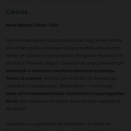
Publicat el 10.12.2019 6:28 · Actualitzat el 29.4.2026 12:39
Ciència
Neus Mestre i Marc Talló
Com és habitual en aquesta època de l’any, en els últims
dies s’han donat a conèixer els guanyadors dels premis
Nobel de ciències experimentals d’enguany. Respecte al
de Física, Peebles, Mayor i Queloz han estat premiats per
contribuir a entendre com ha evolucionat el planeta
Terra i el cosmos
, mentre que el Nobel de Química se
l’han endut Goodenough, Whittingham i Yoshino per
idear el funcionament bàsic dels bacteris recarregables
de liti
, tan usades en el nostre dia a dia (per exemple la
del mòbil).
Nosaltres us explicarem detalladament el Nobel de