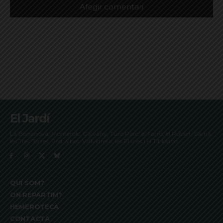
El Jardí
La Bonanova, Monterols, Galvany, Turó Parc, el Farró, el Putxet, Sarrià,
les Tres Torres, Pedralbes, Vallvidrera, les Planes i el Tibidabo
QUI SOM?
ON REPARTIM?
HEMEROTECA
CONTACTA