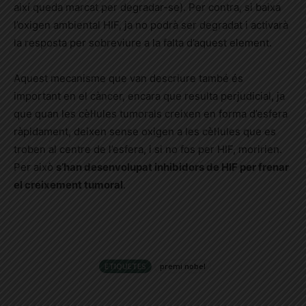
així queda marcat per degradar-se). Per contra, si baixa
l’oxigen ambiental HIF, ja no podrà ser degradat i activarà
la resposta per sobreviure a la falta d’aquest element.
Aquest mecanisme que van descriure també és
important en el càncer, encara que resulta perjudicial, ja
que quan les cèl·lules tumorals creixen en forma d’esfera
ràpidament, deixen sense oxigen a les cèl·lules que es
troben al centre de l’esfera, i si no fos per HIF, moririen.
Per això
s’han desenvolupat inhibidors de HIF per frenar
el creixement tumoral
.
ETIQUETES
premi nobel