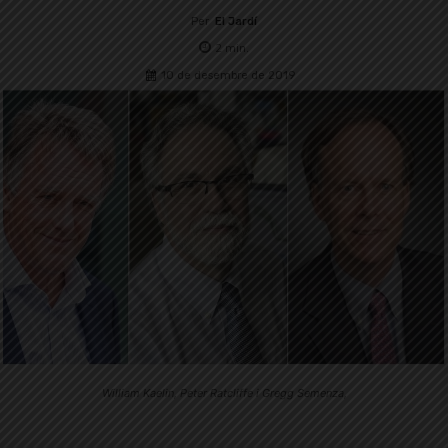
Per
El Jardí
2
min.
10 de desembre de 2019
William Kaelin, Peter Ratcliffe i Gregg Semenza,