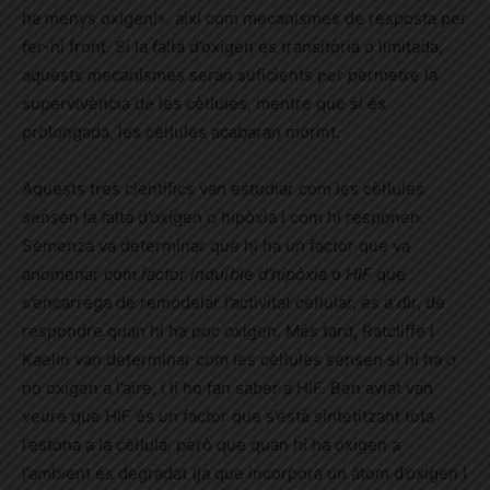
ha menys oxigen!», així com mecanismes de resposta per
fer-hi front. Si la falta d’oxigen és transitòria o limitada,
aquests mecanismes seran suficients per permetre la
supervivència de les cèl·lules, mentre que si és
prolongada, les cèl·lules acabaran morint.
Aquests tres científics van estudiar com les cèl·lules
sensen la falta d’oxigen o hipòxia i com hi responen.
Semenza va determinar que hi ha un factor que va
anomenar com
factor
induïble
d’hipòxia
o
HIF
que
s’encarrega de remodelar l’activitat cel·lular, és a dir, de
respondre quan hi ha poc oxigen. Més tard, Ratcliffe i
Kaelin van determinar com les cèl·lules sensen si hi ha o
no oxigen a l’aire, i li ho fan saber a HIF. Ben aviat van
veure que HIF és un factor que s’està sintetitzant tota
l’estona a la cèl·lula, però que quan hi ha oxigen a
l’ambient és degradat (ja que incorpora un àtom d’oxigen i