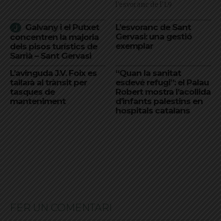
l'esvoranc de l'L9
Galvany i el Putxet
L’esvoranc de Sant
Gervasi: una gestió
concentren la majoria
exemplar
dels pisos turístics de
Sarrià – Sant Gervasi
L’avinguda J.V. Foix es
“Quan la sanitat
tallarà al trànsit per
esdevé refugi”: el Palau
tasques de
Robert mostra l’acollida
manteniment
d’infants palestins en
hospitals catalans
FER UN COMENTARI