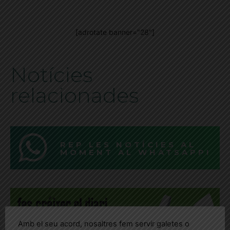
[adrotate banner="28"]
Notícies
relacionades
REP LES NOTÍCIES AL
MOMENT AL WHATSAPP!
Amb el seu acord, nosaltres fem servir galetes o