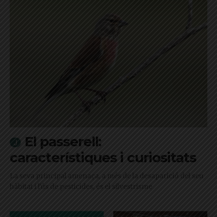
El passerell:
característiques i curiositats
La seva principal amenaça, a més de la desaparició del seu
hàbitat i l'ús de pesticides, és el silvestrisme