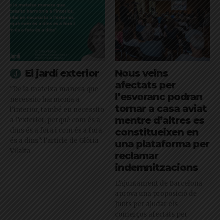
El jardí exterior
Nous veïns
afectats per
"De la mateixa manera que
l’esvoranc podran
necessito harmonia a
tornar a casa aviat
l’interior, també en necessito
mentre d’altres es
a l’exterior, perquè com és a
dins és a fora i com és a fora
constitueixen en
és a dins": l'article de Glòria
una plataforma per
Vilalta
reclamar
indemnitzacions
L’Ajuntament de Barcelona
aprova una proposició de
Junts per ajudar els
comerços afectats per