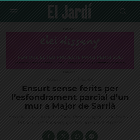
Publicitat
Publicitat
Destacat
Sarrià
Societat
Ensurt sense ferits per
l’esfondrament parcial d’un
mur a Major de Sarrià
Fins a la zona s'hi han traslladat diversos agents de la Guàrdia
Urbana i dels Bombers, que han acordonat el carrer