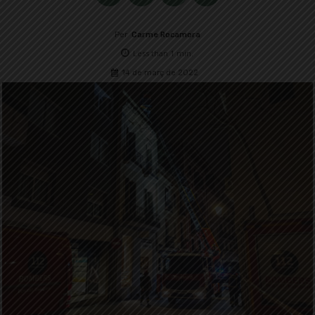
Per
Carme Rocamora
Less than 1
min.
14 de març de 2022