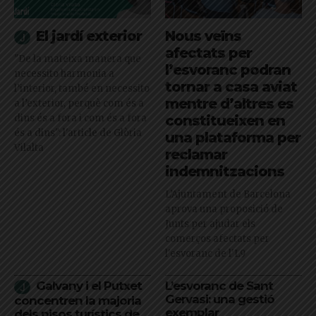
El jardí exterior
Nous veïns
afectats per
"De la mateixa manera que
l’esvoranc podran
necessito harmonia a
tornar a casa aviat
l’interior, també en necessito
mentre d’altres es
a l’exterior, perquè com és a
dins és a fora i com és a fora
constitueixen en
és a dins": l'article de Glòria
una plataforma per
Vilalta
reclamar
indemnitzacions
L’Ajuntament de Barcelona
aprova una proposició de
Junts per ajudar els
comerços afectats per
l'esvoranc de l'L9
Galvany i el Putxet
L’esvoranc de Sant
Gervasi: una gestió
concentren la majoria
exemplar
dels pisos turístics de