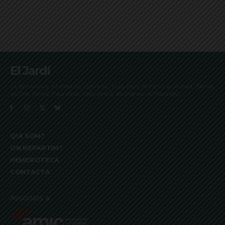
El Jardí
La Bonanova, Monterols, Galvany, Turó Parc, el Farró, el Putxet, Sarrià,
les Tres Torres, Pedralbes, Vallvidrera, les Planes i el Tibidabo
QUI SOM?
ON REPARTIM?
HEMEROTECA
CONTACTA
Associats a: