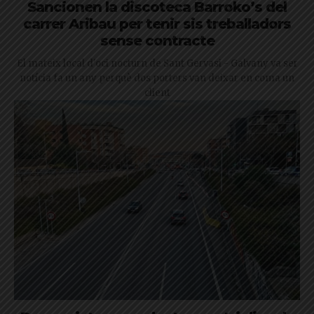
Sancionen la discoteca Barroko’s del
carrer Aribau per tenir sis treballadors
sense contracte
El mateix local d'oci nocturn de Sant Gervasi - Galvany va ser
notícia fa un any perquè dos porters van deixar en coma un
client