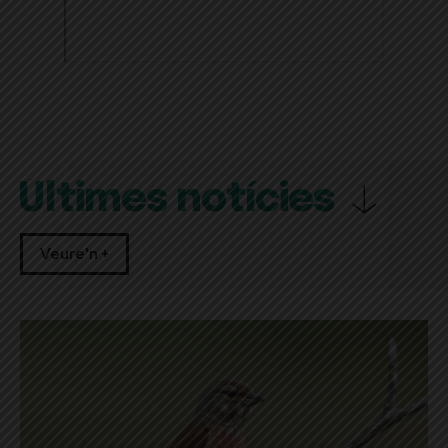
Últimes notícies
Veure'n +