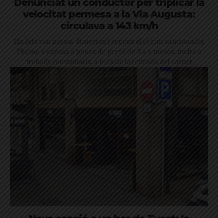
Denunciat un conductor per triplicar la
velocitat permesa a la Via Augusta:
circulava a 143 km/h
Els fets van passar dimecres i segons el règim sancionador
l'home s'exposa a penes de presó de 3 a 6 mesos, multa o
treballs comunitaris, a més de la retirada del carnet