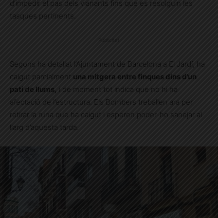
d’impedir el pas dels vianants fins que es resolguin les
tasques pertinents.
Publicitat
Segons ha detallat l’Ajuntament de Barcelona a El Jardí, ha
caigut parcialment
una mitgera entre finques dins d’un
pati de llums,
i de moment tot indica que no hi ha
afectació de l’estructura. Els Bombers treballen ara per
retirar la runa que ha caigut i esperen poder-ho sanejar al
llarg d’aquesta tarda.