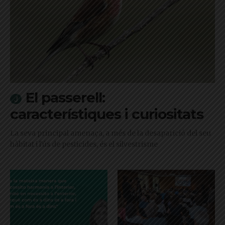
El passerell:
característiques i curiositats
La seva principal amenaça, a més de la desaparició del seu
hàbitat i l'ús de pesticides, és el silvestrisme