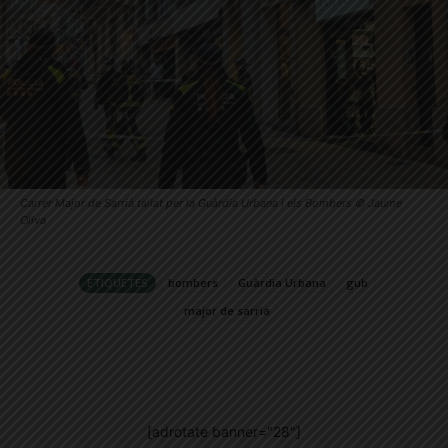
Carrer Major de Sarrià tallat per la Guàrdia Urbana i els Bombers © Jaume
Oliva
ETIQUETES
bombers
Guàrdia Urbana
gub
major de sarria
[adrotate banner="28"]