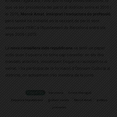
El relleu l’agafa ara, i fins que hi hagi noves eleccions, la
que va ser presidenta del partit al districte entre el 2010 i
el 2015,
Mercè Amat
,
intèrpret i traductora de professió
,
però també ha treballat en la vessant de partit sent
assessora d’ERC a l’Ajuntament de Barcelona entre els
anys 2009 i 2015.
La
nova consellera dels republicans
va tenir un paper
actiu quan Esquerra no tenia cap conseller en els dos
mandats anteriors, visualitzant Esquerra i acostant-la al
veïnat, i ha participat de la formació d’Òmnium Cultural al
districte, on actualment n’és membre de la junta.
ETIQUETES
barcelona
Ernest Maragall
Esquerra Republicana
guillem casals
Mercè Amat
política
primaries