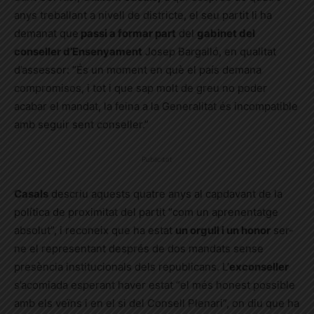
anys treballant a nivell de districte, el seu partit li ha
demanat que
passi a formar part
del
gabinet del
conseller d’Ensenyament
Josep Bargalló, en qualitat
d’assessor: “És un moment en què el país demana
compromisos, i tot i que sap molt de greu no poder
acabar el mandat, la feina a la Generalitat és incompatible
amb seguir sent conseller.”
Publicitat
Casals
descriu aquests quatre anys al capdavant de la
política de proximitat del partit “com un aprenentatge
absolut”, i reconeix que ha estat
un orgull i un honor
ser-
ne el representant després de dos mandats sense
presència institucionals dels republicans.
L’
exconseller
s’acomiada esperant haver estat “el més honest possible
amb els veïns i en el si del Consell Plenari”, on diu que ha