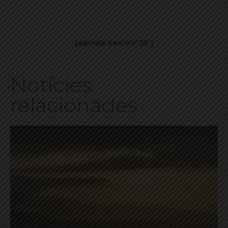
[adrotate banner="28"]
Notícies
relacionades