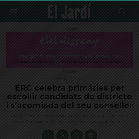
Publicitat
Publicitat
Destacat
Política
ERC celebra primàries per
escollir candidats de districte
i s’acomiada del seu conseller
Casals deixa de ser conseller però assegura que seguirà pel
barri: “La millor política és la que fem a prop de la gent.”