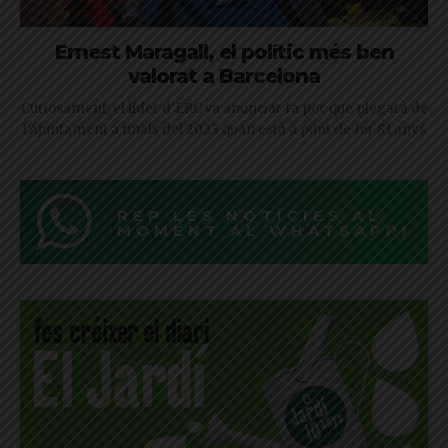
Ernest Maragall, el polític més ben
valorat a Barcelona
Curiosament, el líder d'ERC va anunciar fa poc que plegarà de
l'Ajuntament a finals del 2023 quan està a punt de fer 81 anys
REP LES NOTÍCIES AL
MOMENT AL WHATSAPP!