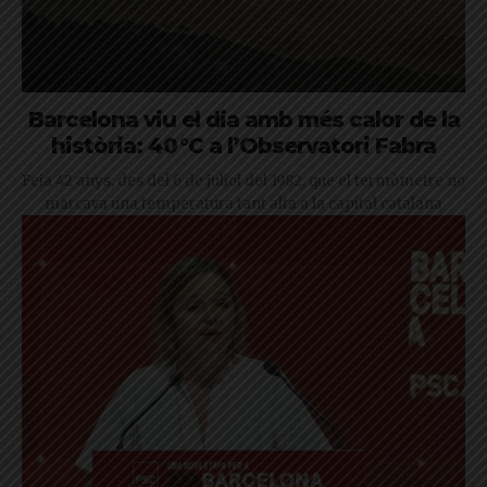
Barcelona viu el dia amb més calor de la
història: 40 °C a l’Observatori Fabra
Feia 42 anys, des del 6 de juliol del 1982, que el termòmetre no
marcava una temperatura tant alta a la capital catalana