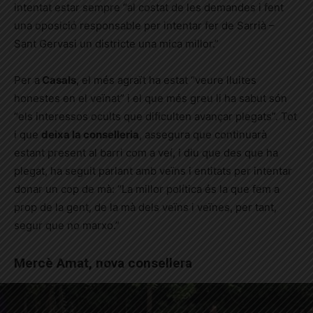
intentat estar sempre “al costat de les demandes i fent
una oposició responsable per intentar fer de Sarrià –
Sant Gervasi un districte una mica millor.”
Per a
Casals
, el més agraït ha estat “veure lluites
honestes en el veïnat” i el que més greu li ha sabut són
“els interessos ocults que dificulten avançar plegats”. Tot
i que
deixa la conselleria
, assegura que continuarà
estant present al barri com a veí, i diu que des que ha
plegat, ha seguit parlant amb veïns i entitats per intentar
donar un cop de mà: “La millor política és la que fem a
prop de la gent, de la mà dels veïns i veïnes, per tant,
segur que no marxo.”
Mercè Amat, nova consellera