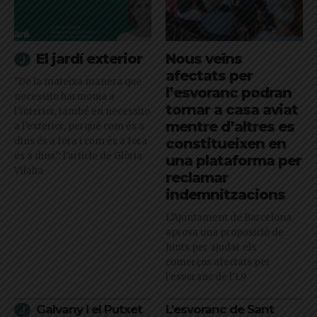
El jardí exterior
Nous veïns
afectats per
"De la mateixa manera que
l’esvoranc podran
necessito harmonia a
tornar a casa aviat
l’interior, també en necessito
mentre d’altres es
a l’exterior, perquè com és a
dins és a fora i com és a fora
constitueixen en
és a dins": l'article de Glòria
una plataforma per
Vilalta
reclamar
indemnitzacions
L’Ajuntament de Barcelona
aprova una proposició de
Junts per ajudar els
comerços afectats per
l'esvoranc de l'L9
Galvany i el Putxet
L’esvoranc de Sant