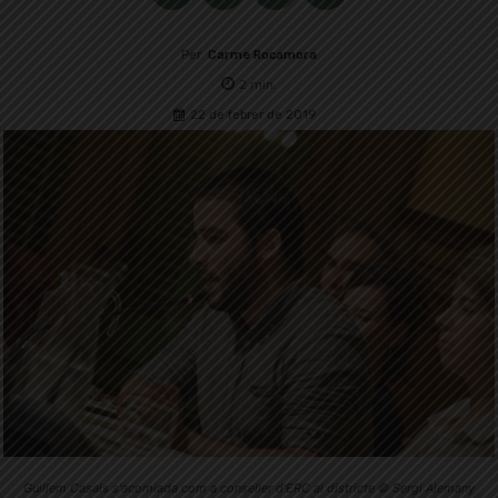
Per
Carme Rocamora
2
min.
22 de febrer de 2019
Guillem Casals s'acomiada com a conseller d'ERC al districte © Sergi Alemany