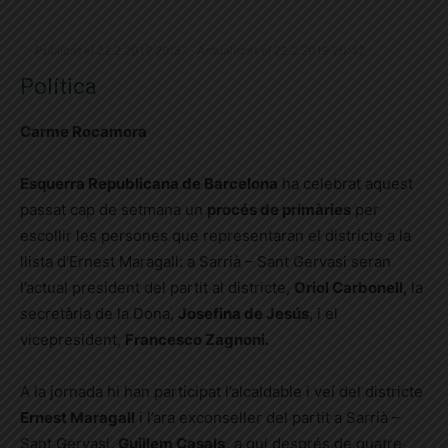
Publicat el 22.2.2019 20:37 · Actualitzat el 22.2.2019 20:42
Política
Carme Rocamora
Esquerra Republicana de Barcelona
ha celebrat aquest
passat cap de setmana un
procés de primàries
per
escollir les persones que representaran el districte a la
llista d’Ernest Maragall: a Sarrià – Sant Gervasi seran
l’actual president del partit al districte,
Oriol Carbonell
, la
secretària de la Dona,
Josefina de Jesús
, i el
vicepresident,
Francesco Zagnoni.
A la jornada hi han participat l’alcaldable i veí del districte
Ernest Maragall
i l’ara exconseller del partit a Sarrià –
Sant Gervasi,
Guillem Casals,
a qui després de quatre