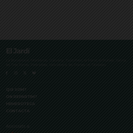
El Jardí
La Bonanova, Monterols, Galvany, Turó Parc, el Farró, el Putxet, Sarrià,
les Tres Torres, Pedralbes, Vallvidrera, les Planes i el Tibidabo
QUI SOM?
ON REPARTIM?
HEMEROTECA
CONTACTA
Associats a: