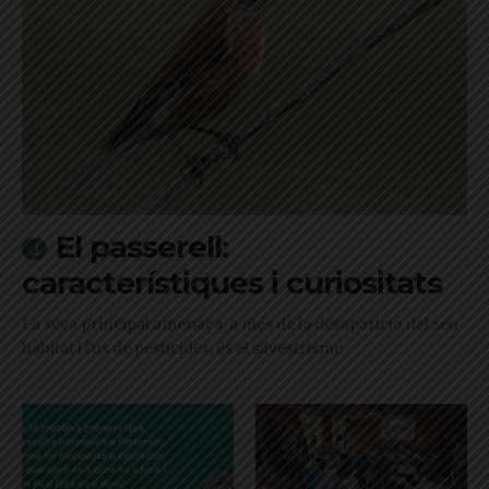
El passerell:
característiques i curiositats
La seva principal amenaça, a més de la desaparició del seu
hàbitat i l'ús de pesticides, és el silvestrisme