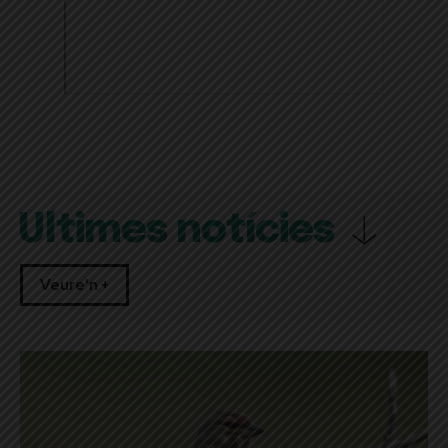
Últimes notícies
Veure'n +