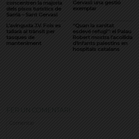
Gervasi: una gestió
concentren la majoria
exemplar
dels pisos turístics de
Sarrià – Sant Gervasi
L’avinguda J.V. Foix es
“Quan la sanitat
tallarà al trànsit per
esdevé refugi”: el Palau
tasques de
Robert mostra l’acollida
manteniment
d’infants palestins en
hospitals catalans
FER UN COMENTARI