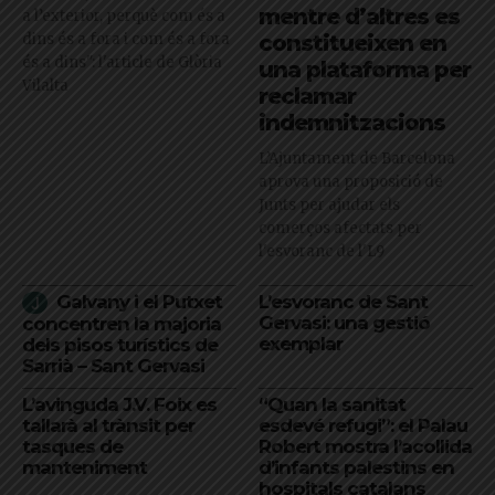
mentre d’altres es
a l’exterior, perquè com és a
dins és a fora i com és a fora
constitueixen en
és a dins": l'article de Glòria
una plataforma per
Vilalta
reclamar
indemnitzacions
L’Ajuntament de Barcelona
aprova una proposició de
Junts per ajudar els
comerços afectats per
l'esvoranc de l'L9
Galvany i el Putxet
L’esvoranc de Sant
Gervasi: una gestió
concentren la majoria
exemplar
dels pisos turístics de
Sarrià – Sant Gervasi
L’avinguda J.V. Foix es
“Quan la sanitat
tallarà al trànsit per
esdevé refugi”: el Palau
tasques de
Robert mostra l’acollida
manteniment
d’infants palestins en
hospitals catalans