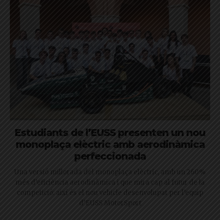
Estudiants de l’EUSS presenten un nou
monoplaça elèctric amb aerodinàmica
perfeccionada
Una versió millorada del monoplaça elèctric, amb un 260%
més d’eficiència aerodinàmica i que mira cap al futur de la
competició: així és el nou vehicle desenvolupat per l’equip
d’EUSS MotorSport