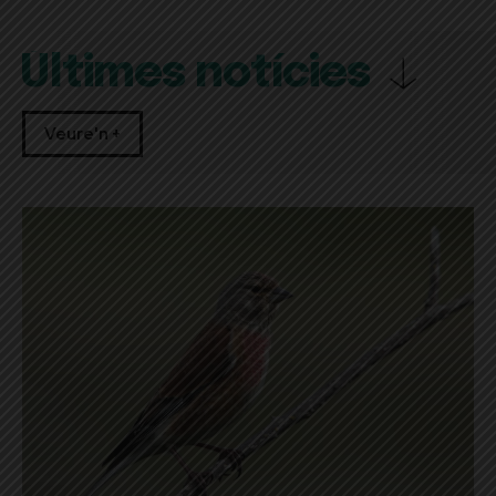
Últimes notícies
Veure'n +