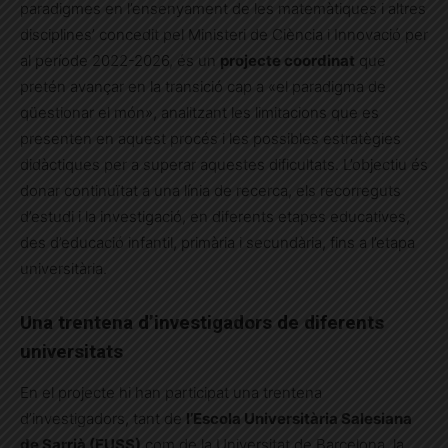
paradigmes en l’ensenyament de les matemàtiques i altres
disciplines’ concedit pel Ministeri de Ciència i Innovació per
al període 2022-2026, és un
projecte coordinat
que
pretén avançar en la transició cap a «el paradigma de
qüestionar el món», analitzant les limitacions que es
presenten en aquest procés i les possibles estratègies
didàctiques per a superar aquestes dificultats. L’objectiu és
donar continuïtat a una línia de recerca, els recorreguts
d’estudi i la investigació, en diferents etapes educatives,
des d’educació infantil, primària i secundària, fins a l’etapa
universitària.
Una trentena d’investigadors de diferents
universitats
En el projecte hi han participat una trentena
d’investigadors, tant de
l’Escola Universitària Salesiana
de Sarrià (EUSS)
com de la Universitat de Barcelona, la