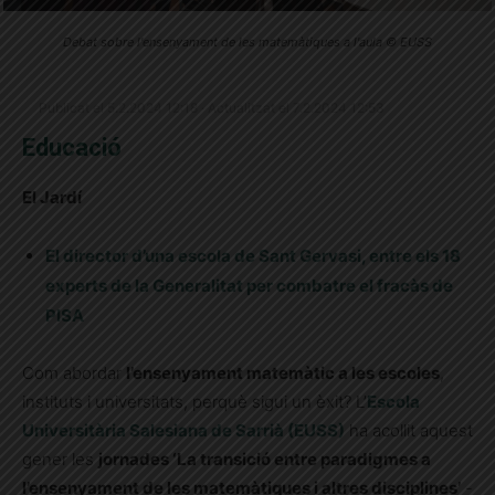
Debat sobre l'ensenyament de les matemàtiques a l'aula © EUSS
Publicat el 5.2.2024 12:18 · Actualitzat el 7.2.2024 12:53
Educació
El Jardí
El director d’una escola de Sant Gervasi, entre els 18
experts de la Generalitat per combatre el fracàs de
PISA
Com abordar
l’ensenyament matemàtic a les escoles
,
instituts i universitats, perquè sigui un èxit? L’
Escola
Universitària Salesiana de Sarrià (EUSS)
ha acollit aquest
gener les
jornades ‘La transició entre paradigmes a
l’ensenyament de les matemàtiques i altres disciplines’
-