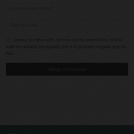
Co
ele
Pà
we
Deseu el meu nom, el meu correu electrònic i el lloc
web en aquest navegador per a la propera vegada que ho
faci.