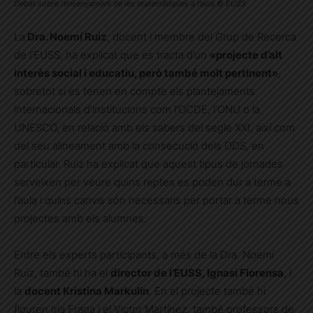
Debat sobre l’ensenyament de les matemàtiques a l’aula © EUSS
La
Dra. Noemí Ruiz
, docent i membre del Grup de Recerca
de l’EUSS, ha explicat que es tracta d’un
«projecte d’alt
interès social i educatiu, però també molt pertinent»
,
sobretot si es tenen en compte els plantejaments
internacionals d’institucions com l’OCDE, l’ONU o la
UNESCO, en relació amb els sabers del segle XXI, així com
del seu alineament amb la consecució dels ODS, en
particular. Ruiz ha explicat que aquest tipus de jornades
serveixen per veure quins reptes es poden dur a terme a
l’aula i quins canvis són necessaris per portar a terme nous
projectes amb els alumnes.
Entre els experts participants, a més de la Dra. Noemí
Ruiz, també hi ha el
director de l’EUSS, Ignasi Florensa
, i
la
docent Kristina Markulin
. En el projecte també hi
figuren Iria Fraga i el Victor Martínez, també professors de