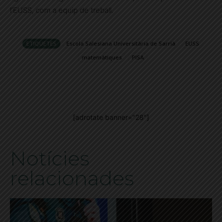
l’EUSS, com a equip de treball.
ETIQUETES
Escola Salesiana Universitària de Sarrià
EUSS
matemàtiques
PISA
[adrotate banner="28"]
Notícies
relacionades