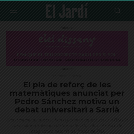
Publicitat
Publicitat
Educació
Sarrià
El pla de reforç de les
matemàtiques anunciat per
Pedro Sánchez motiva un
debat universitari a Sarrià
Una trentena de docents han reflexionat aquest gener a l'Escola
Universitària Salesiana de Sarrià (EUSS) sobre el reforç de
l'assignatura després del fracàs de PISA