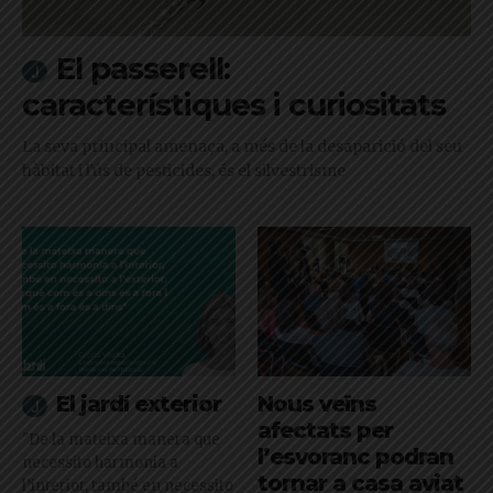
El passerell:
característiques i curiositats
La seva principal amenaça, a més de la desaparició del seu
hàbitat i l'ús de pesticides, és el silvestrisme
El jardí exterior
Nous veïns
afectats per
"De la mateixa manera que
l’esvoranc podran
necessito harmonia a
tornar a casa aviat
l’interior, també en necessito