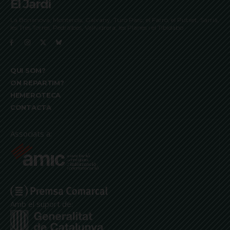
El Jardí
La Bonanova, Monterols, Galvany, Turó Parc, el Farró, el Putxet, Sarrià,
les Tres Torres, Pedralbes, Vallvidrera, les Planes i el Tibidabo
QUI SOM?
ON REPARTIM?
HEMEROTECA
CONTACTA
Associats a:
Amb el suport de: