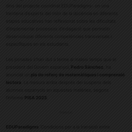
dins del projecte coordinat EDUParadigms- on una
trentena d’experts del món de la docència en diferents
etapes educatives han reflexionat sobre les dificultats
d’implementar processos d’indagació que permetin
desenvolupar diferents competències transversals i
específiques en els estudiants.
Les jornades s’han dut a terme al mateix temps que el
president del Govern espanyol,
Pedro Sánchez
, ha
anunciat un
pla de reforç de matemàtiques i comprensió
lectora
. La mesura arriba després del suspens dels
alumnes espanyols en aquestes matèries, segons
l’informe
PISA 2023
.
Publicitat
EDUParadigms
‘Condicions per a la transició entre