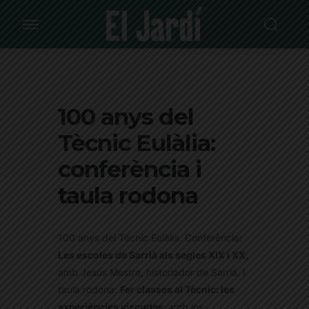
100 anys del
Tècnic Eulàlia:
conferència i
taula rodona
100 anys del Tècnic Eulàlia. Conferència:
Les escoles de Sarrià als segles XIX i XX,
amb Jesús Mestre, historiador de Sarrià.
I
t
aula rodona:
Fer classes al Tècnic: les
experiències viscudes,
amb les