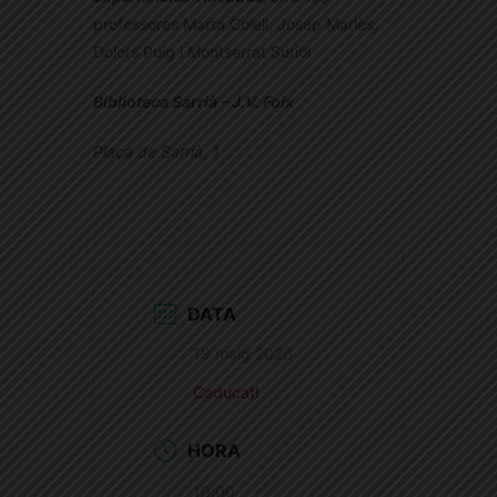
professores Marta Colell, Josep Marlès,
Dolors Puig i Montserrat Suriol
Biblioteca Sarrià – J.V. Foix
Plaça de Sarrià, 1
DATA
19 maig 2026
Caducat!
HORA
19:00