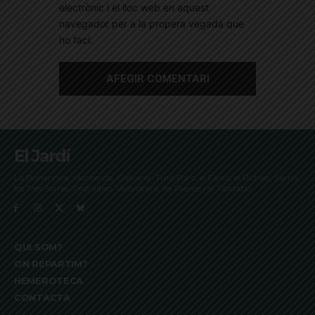
electrònic i el lloc web en aquest
navegador per a la propera vegada que
ho faci.
El Jardí
La Bonanova, Monterols, Galvany, Turó Parc, el Farró, el Putxet, Sarrià,
les Tres Torres, Pedralbes, Vallvidrera, les Planes i el Tibidabo
QUI SOM?
ON REPARTIM?
HEMEROTECA
CONTACTA