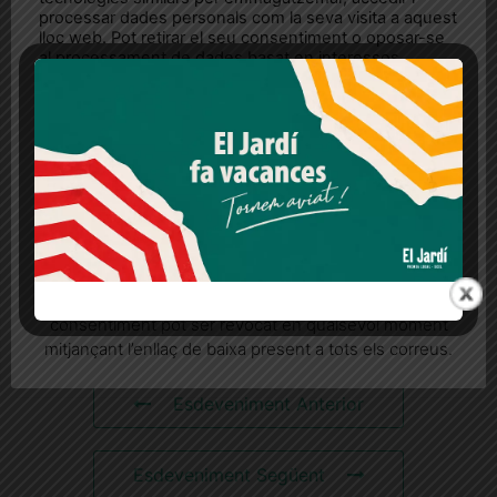
processar dades personals com la seva visita a aquest
lloc web. Pot retirar el seu consentiment o oposar-se
al processament de dades basat en interessos
legítims en qualsevol moment fent clic a "Ajustos de
cookies" o a la nostra Política de privacitat en aquest
lloc web. Si cliques "acceptar" dones el teu
consentiment
Més informació
Acceptar
Rebutjar tot
Quan l’usuari crea un compte al Diari el Jardí, dona el
ESDEVENIMENTS
seu consentiment explícit per rebre comunicacions
informatives relacionades amb el servei. Aquest
RELACIONATS
consentiment pot ser revocat en qualsevol moment
mitjançant l’enllaç de baixa present a tots els correus.
Esdeveniment Anterior
Esdeveniment Següent