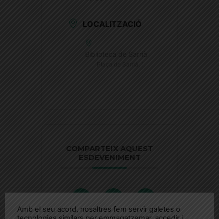
LOCALITZACIÓ
Biblioteca de Sarrià
Plaça de Sarrià, 1
COMPARTEIX AQUEST
ESDEVENIMENT
Amb el seu acord, nosaltres fem servir galetes o
tecnologies similars per emmagatzemar, accedir i