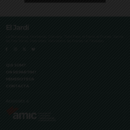
El Jardí
La Bonanova, Monterols, Galvany, Turó Parc, el Farró, el Putxet, Sarrià,
les Tres Torres, Pedralbes, Vallvidrera, les Planes i el Tibidabo
QUI SOM?
ON REPARTIM?
HEMEROTECA
CONTACTA
Associats a: