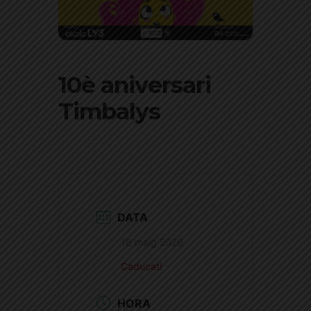
10è aniversari
Timbalys
DATA
16 maig 2026
Caducat!
HORA