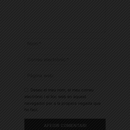
Deseu el meu nom, el meu correu
electrònic i el lloc web en aquest
navegador per a la propera vegada que
ho faci.