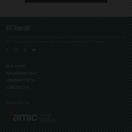
El Jardí
La Bonanova, Monterols, Galvany, Turó Parc, el Farró, el Putxet, Sarrià,
les Tres Torres, Pedralbes, Vallvidrera, les Planes i el Tibidabo
QUI SOM?
ON REPARTIM?
HEMEROTECA
CONTACTA
Associats a: