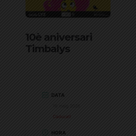
10è aniversari
Timbalys
DATA
16 maig 2026
Caducat!
HORA