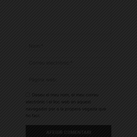
Deseu el meu nom, el meu correu
electrònic i el lloc web en aquest
navegador per a la propera vegada que
ho faci.