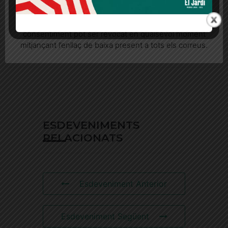
seu consentiment explícit per rebre comunicacions
informatives relacionades amb el servei. Aquest
consentiment pot ser revocat en qualsevol moment
mitjançant l’enllaç de baixa present a tots els correus.
ESDEVENIMENTS
RELACIONATS
Esdeveniment Anterior
Esdeveniment Següent