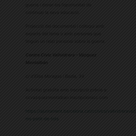
guerra i donar-los l’oportunitat de
continuar la seva educació.
Projecció del documental i col·loqui amb
experts del tema o amb persones que
tinguin un relat personal sobre la guerra.
Centre Cívic Vallvidrera – Vázquez
Montalbán
c/ d’Elisa Moragas i Badia, 34
Activitat gratuïta amb inscripció prèvia a:
ccvazquezmontalban.inscripcionscc.com
https://ajuntament.barcelona.cat/ccivics/vallvidrerav
ms-petit-de-tots