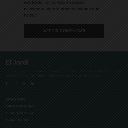
electrònic i el lloc web en aquest
navegador per a la propera vegada que
ho faci.
El Jardí
La Bonanova, Monterols, Galvany, Turó Parc, el Farró, el Putxet, Sarrià,
les Tres Torres, Pedralbes, Vallvidrera, les Planes i el Tibidabo
QUI SOM?
ON REPARTIM?
HEMEROTECA
CONTACTA