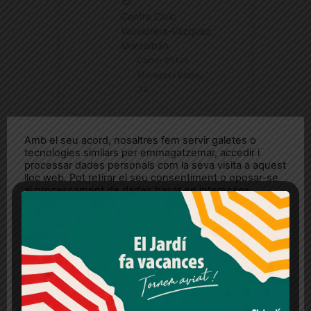
Centre Cívic
Vallvidrera-Vázquez
Montalbán
Carrer d'Elisa
Moragas i Badia,
34
Amb el seu acord, nosaltres fem servir galetes o
tecnologies similars per emmagatzemar, accedir i
processar dades personals com la seva visita a aquest
lloc web. Pot retirar el seu consentiment o oposar-se
al processament de dades basat en interessos
legítims en qualsevol moment fent clic a "Ajustos de
COMPARTEIX AQUEST
cookies" o a la nostra Política de privacitat en aquest
ESDEVENIMENT
lloc web. Si cliques "acceptar" dones el teu
consentiment
Més informació
Acceptar
Rebutjar tot
Quan l’usuari crea un compte al Diari el Jardí, dona el