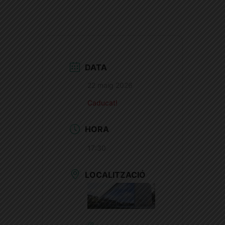
DATA
22 maig 2026
Caducat!
HORA
17:30
LOCALITZACIÓ