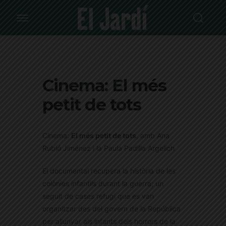
Cinema: El més
petit de tots
Cinema:
El més petit de tots
, amb Ana
Rubió Jiménez i la Paula Padilla Argelich
El documental recupera la història de les
colònies infantils durant la guerra; un
seguit de cases refugi que es van
organitzar des del govern de la República
per allunyar als infants dels horrors de la