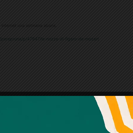
er internet una setmana abans.
cs/perepruna/p/47947/le-nozze-di-figaro-de-mozart
Amb el seu acord, nosaltres fem servir galetes o
tecnologies similars per emmagatzemar, accedir i