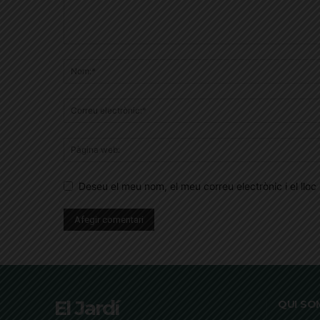
Deseu el meu nom, el meu correu electrònic i el ll
El Jardí
QUI SO