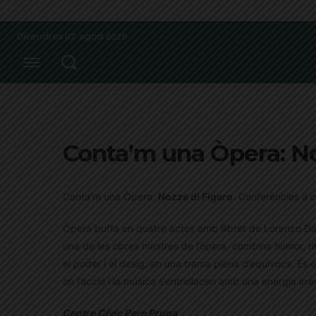
Divendres 07, agost 2026
Conta’m una Òpera: No
Conta’m una Òpera:
Nozze di Figaro
. Conferències a 
Òpera buffa en quatre actes amb llibret de Lorenzo 
una de les obres mestres de l’òpera, combina humor, rit
el poder i el desig, en una trama plena d’equívocs. És e
on l’acció i la música s’entrellacen amb una energia irres
Centre Cívic Pere Pruna