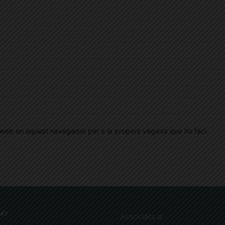
oc web en aquest navegador per a la propera vegada que ho faci.
M?
Associats a: