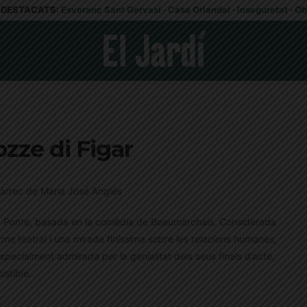
DESTACATS:
Esvoranc Sant Gervasi
·
Casa Orlandai
·
Inseguretat
·
Ob
zze di Figar
càrrec de Maria José Anglés
Da Ponte, basada en la comèdia de Beaumarchais. Considerada
me teatral i una mirada finíssima sobre les relacions humanes,
specialment admirada per la genialitat dels seus finals d’acte,
istible.