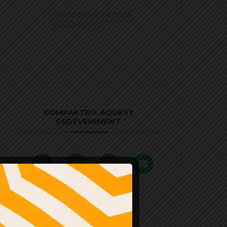
Centre Cívic Pere Pruna
c/ Ganduxer, 130
COMPARTEIX AQUEST
ESDEVENIMENT