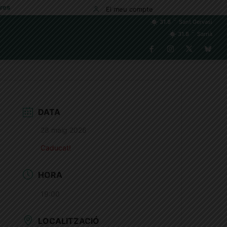
res
El meu compte
C
31.8
Sant Gervasi
C
31.8
Sarrià
DATA
28 maig 2026
Caducat!
HORA
19:00
LOCALITZACIÓ