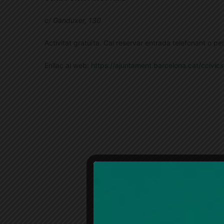
c/ Ganduxer, 130
Activitat gratuïta. Cal reservar entrada telefonant o p
Enllaç al web:
https://ajuntament.barcelona.cat/ccivi