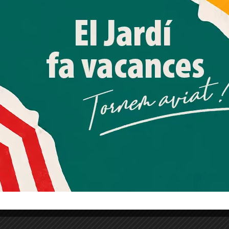
processar dades personals com la seva visita a aquest lloc
web. Pot retirar el seu consentiment o oposar-se al
processament de dades basat en interessos legítims en
qualsevol moment fent clic a "Ajustos de cookies" o a la
nostra Política de privacitat en aquest lloc web. Si cliques
"acceptar" dones el teu consentiment
Més informació
Acceptar
Rebutjar tot
Quan l’usuari crea un compte al Diari el Jardí, dona el seu
consentiment explícit per rebre comunicacions
informatives relacionades amb el servei. Aquest
consentiment pot ser revocat en qualsevol moment
mitjançant l’enllaç de baixa present a tots els correus.