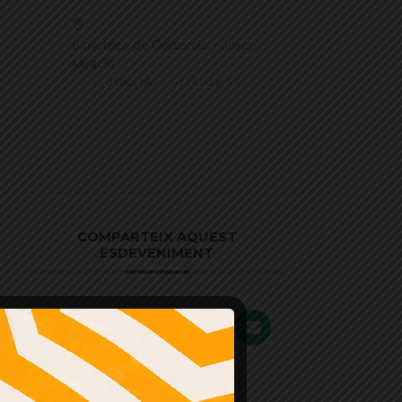
Biblioteca de Collserola - Josep
Miracle
c/ d’Elisa Moragas i Badia, 34
COMPARTEIX AQUEST
ESDEVENIMENT