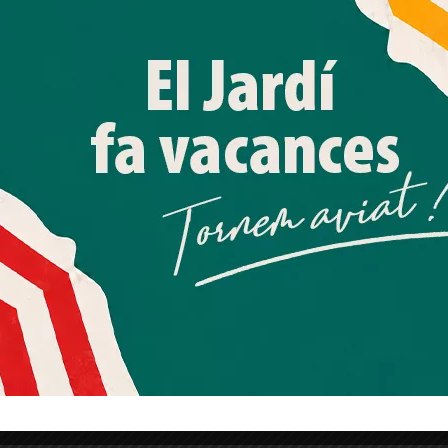
tecnologies similars per emmagatzemar, accedir i
processar dades personals com la seva visita a aquest lloc
web. Pot retirar el seu consentiment o oposar-se al
processament de dades basat en interessos legítims en
qualsevol moment fent clic a "Ajustos de cookies" o a la
nostra Política de privacitat en aquest lloc web. Si cliques
"acceptar" dones el teu consentiment
Més informació
Acceptar
Rebutjar tot
Quan l’usuari crea un compte al Diari el Jardí, dona el seu
consentiment explícit per rebre comunicacions
informatives relacionades amb el servei. Aquest
consentiment pot ser revocat en qualsevol moment
mitjançant l’enllaç de baixa present a tots els correus.