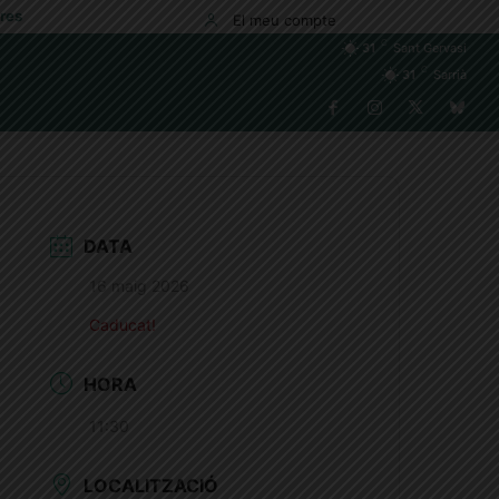
res
El meu compte
C
31
Sant Gervasi
C
31
Sarrià
DATA
16 maig 2026
Caducat!
HORA
11:30
LOCALITZACIÓ