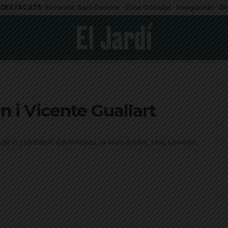
DESTACATS:
Esvoranc Sant Gervasi
·
Casa Orlandai
·
Inseguretat
·
Ob
i Vicente Guallart
 de la publicació d’
Arbonauta
, la seva autora, Meg Lowman,