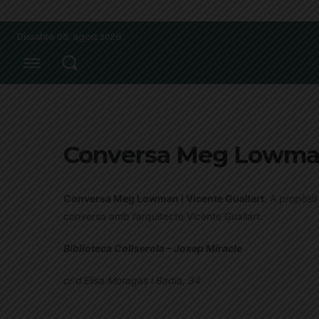
Dissabte 08, agost 2026
Conversa Meg Lowman 
Conversa Meg Lowman i Vicente Guallart
. A propòsit
conversa amb l’arquitecte Vicente Guallart.
Biblioteca Collserola – Josep Miracle
c/ d’Elisa Moragas i Badia, 34