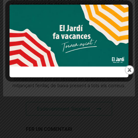
al processament de dades basat en interessos
legítims en qualsevol moment fent clic a "Ajustos de
cookies" o a la nostra Política de privacitat en aquest
lloc web. Si cliques "acceptar" dones el teu
consentiment
Més informació
Acceptar
Rebutjar tot
ESDEVENIMENTS
Quan l’usuari crea un compte al Diari el Jardí, dona el
RELACIONATS
seu consentiment explícit per rebre comunicacions
informatives relacionades amb el servei. Aquest
consentiment pot ser revocat en qualsevol moment
mitjançant l’enllaç de baixa present a tots els correus.
Esdeveniment Anterior
Esdeveniment Següent
FER UN COMENTARI