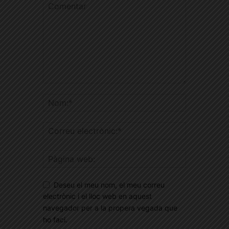
Deseu el meu nom, el meu correu
electrònic i el lloc web en aquest
navegador per a la propera vegada que
ho faci.