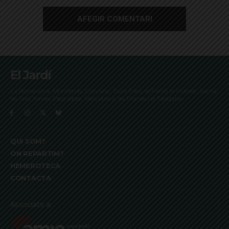
El Jardí
La Bonanova, Monterols, Galvany, Turó Parc, el Farró, el Putxet, Sarrià,
les Tres Torres, Pedralbes, Vallvidrera, les Planes i el Tibidabo
QUI SOM?
ON REPARTIM?
HEMEROTECA
CONTACTA
Associats a: