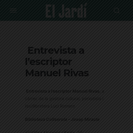
Entrevista a
l’escriptor
Manuel Rivas
Entrevista a l’escriptor Manuel Rivas,
a
càrrec de la gestora cultural, periodista i
(ex)llibretera Luci Romero
Biblioteca Collserola – Josep Miracle
c/ d’Elisa Moragas i Badia, 34