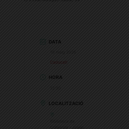
DATA
16 maig 2026
Caducat!
HORA
12:30
LOCALITZACIÓ
Biblioteca de
Collserola - Josep