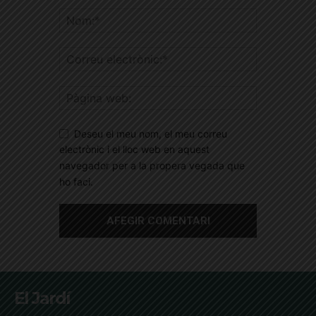
Deseu el meu nom, el meu correu
electrònic i el lloc web en aquest
navegador per a la propera vegada que
ho faci.
El Jardí