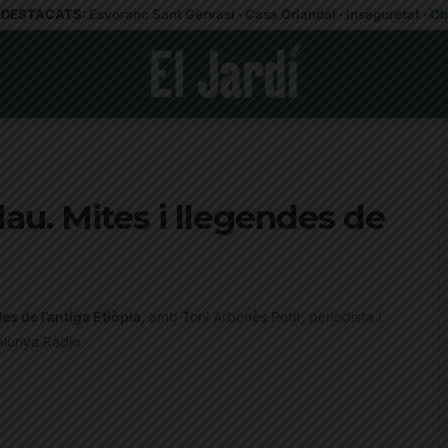
DESTACATS:
Esvoranc Sant Gervasi
·
Casa Orlandai
·
Inseguretat
·
Ob
Blau. Mites i llegendes de
des de l’antiga Etiòpia
, amb Toni Arbonès Petit, periodista i
alunya Ràdio.