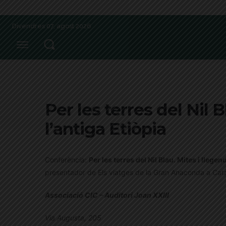
Divendres 07, agost 2026
Per les terres del Nil 
l’antiga Etiòpia
Conferència:
Per les terres del Nil Blau. Mites i llegen
presentador de Els viatges de la Gran Anaconda a Cat
Associació CIC – Auditori Joan XXIII
Via Augusta, 205