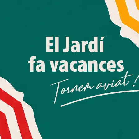
Amb el seu acord, nosaltres fem servir galetes o
tecnologies similars per emmagatzemar, accedir i
processar dades personals com la seva visita a aquest lloc
web. Pot retirar el seu consentiment o oposar-se al
processament de dades basat en interessos legítims en
qualsevol moment fent clic a "Ajustos de cookies" o a la
nostra Política de privacitat en aquest lloc web. Si cliques
"acceptar" dones el teu consentiment
Més informació
Acceptar
Rebutjar tot
Quan l’usuari crea un compte al Diari el Jardí, dona el seu
consentiment explícit per rebre comunicacions
informatives relacionades amb el servei. Aquest
consentiment pot ser revocat en qualsevol moment
mitjançant l’enllaç de baixa present a tots els correus.