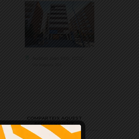
Auditori Joan XXIII, ICCIC
Via Augusta, 205
COMPARTEIX AQUEST
ESDEVENIMENT