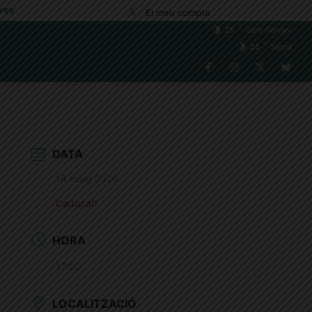
res
El meu compte
C
25
Sant Gervasi
C
25
Sarrià
DATA
18 maig 2026
Caducat!
HORA
17:00
LOCALITZACIÓ