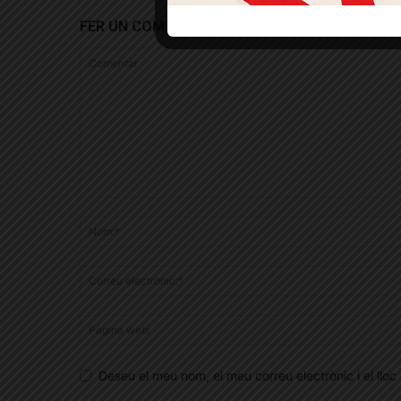
FER UN COMENTARI
Deseu el meu nom, el meu correu electrònic i el ll