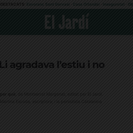
DESTACATS:
Esvoranc Sant Gervasi
·
Casa Orlandai
·
Inseguretat
·
Ob
Li agradava l’estiu i no
r per què
, de Montserrat Margenat, editat per El Jardí.
 Martina Escoda, escriptora; i la periodista Catalanina