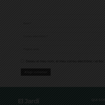
Deseu el meu nom, el meu correu electrònic i el ll
El Jardí
QUI SO