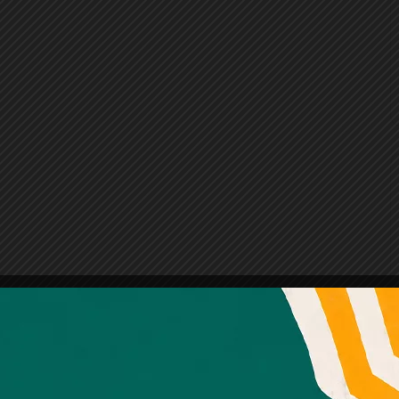
Amb el seu acord, nosaltres fem servir galetes o
tecnologies similars per emmagatzemar, accedir i