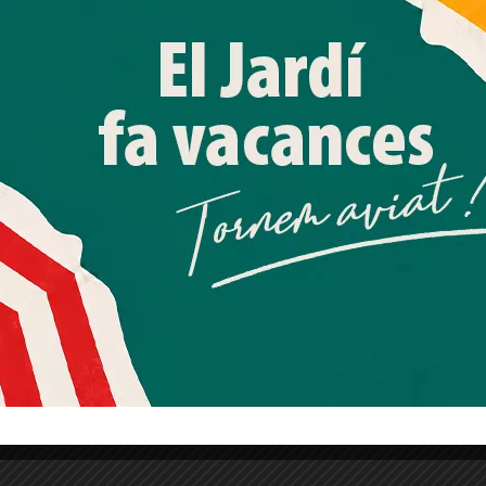
processar dades personals com la seva visita a aquest lloc
web. Pot retirar el seu consentiment o oposar-se al
processament de dades basat en interessos legítims en
qualsevol moment fent clic a "Ajustos de cookies" o a la
nostra Política de privacitat en aquest lloc web. Si cliques
"acceptar" dones el teu consentiment
Més informació
Acceptar
Rebutjar tot
Quan l’usuari crea un compte al Diari el Jardí, dona el seu
consentiment explícit per rebre comunicacions
informatives relacionades amb el servei. Aquest
consentiment pot ser revocat en qualsevol moment
mitjançant l’enllaç de baixa present a tots els correus.