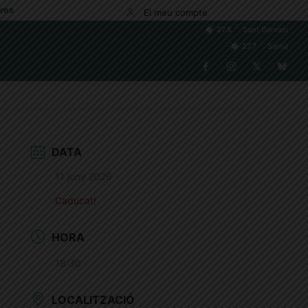
res
El meu compte
C
27.8
Sant Gervasi
C
27.7
Sarrià
DATA
11 juny 2026
Caducat!
HORA
18:30
LOCALITZACIÓ