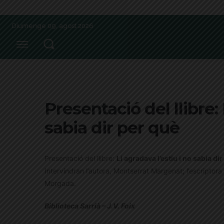
Diumenge 09, agost 2026
Presentació del llibre: 
sabia dir per què
Presentació del llibre:
Li agradava l’estiu i no sabia di
Intervindran l’autora, Montserrat Margenat; l’escriptora
Morgada.
Biblioteca Sarrià – J.V. Foix