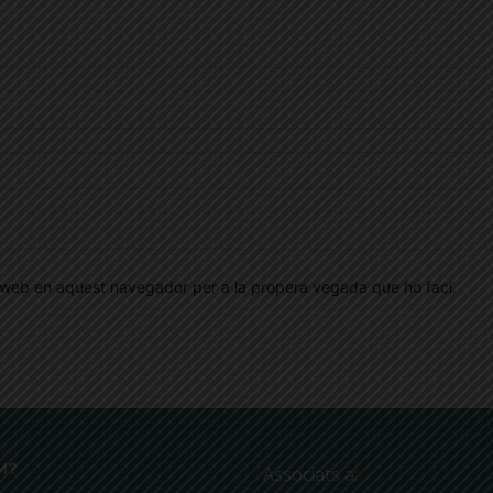
oc web en aquest navegador per a la propera vegada que ho faci.
M?
Associats a: